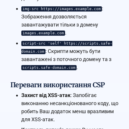
:
img-src https://images.example.com
Зображення дозволяється
завантажувати тільки з домену
.
images.example.com
script-src 'self' https://scripts.safe-
: Скрипти можуть бути
domain.com
завантажені з поточного домену та з
.
scripts.safe-domain.com
Переваги використання CSP
Захист від XSS-атак
: Запобігає
виконанню несанкціонованого коду, що
робить Ваш додаток менш вразливим
для XSS-атак.