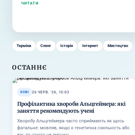
ЧИТАТИ
Терміни
Сленг
Історія
Інтернет
Мистецтво
ОСТАННЄ
26 ЧЕРВ. '26, 15:03
ХОБІ
Профілактика хвороби Альцгеймера: які
заняття рекомендують учені
Хворобу Альцгеймера часто сприймають як щось
фатальне: мовляв, якщо є генетична схильність або
вік, то нічого не зміниш…