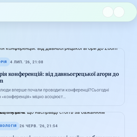
4 ЛИП. '26, 21:08
ОРІЯ
рія конференцій: від давньогрецької агори до
m
 люди вперше почали проводити конференції?Сьогодні
о «конференція» міцно асоціюєт…
26 ЧЕРВ. '26, 21:54
ХОЛОГІЯ