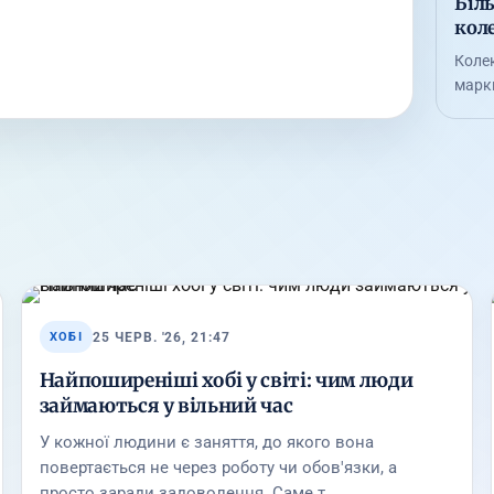
Біль
кол
Коле
марки
25 ЧЕРВ. '26, 21:47
ХОБІ
Найпоширеніші хобі у світі: чим люди
займаються у вільний час
У кожної людини є заняття, до якого вона
повертається не через роботу чи обов'язки, а
просто заради задоволення. Саме т…