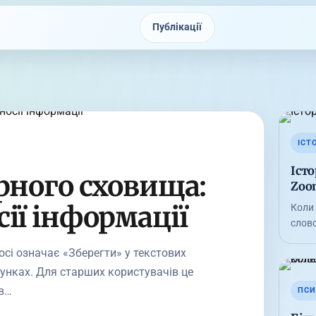
Публікації
ІСТ
Істо
рного сховища:
Zoo
ії інформації
Коли
слов
сі означає «Зберегти» у текстових
сунках. Для старших користувачів це
в…
ПСИ