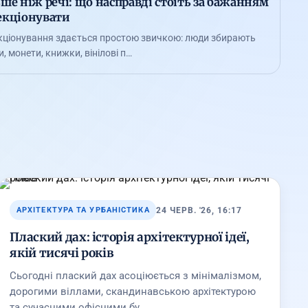
ше ніж речі: що насправді стоїть за бажанням
екціонувати
кціонування здається простою звичкою: люди збирають
, монети, книжки, вінілові п…
24 ЧЕРВ. '26, 16:17
АРХІТЕКТУРА ТА УРБАНІСТИКА
Плаский дах: історія архітектурної ідеї,
якій тисячі років
Сьогодні плаский дах асоціюється з мінімалізмом,
дорогими віллами, скандинавською архітектурою
та сучасними офісними бу…