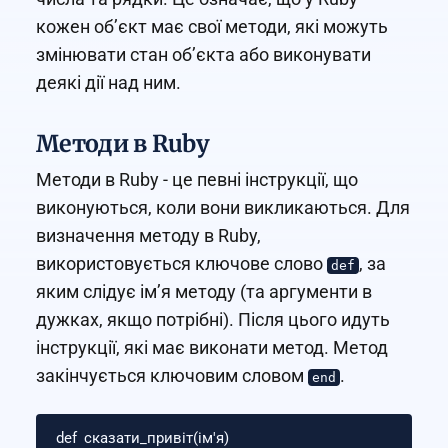
кожен об’єкт має свої методи, які можуть
змінювати стан об’єкта або виконувати
деякі дії над ним.
Методи в Ruby
Методи в Ruby - це певні інструкції, що
виконуються, коли вони викликаються. Для
визначення методу в Ruby,
використовується ключове слово
, за
def
яким слідує ім’я методу (та аргументи в
дужках, якщо потрібні). Після цього идуть
інструкції, які має виконати метод. Метод
закінчується ключовим словом
.
end
def
сказати_привіт
(
ім
'я)
