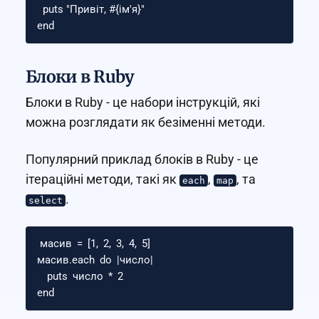
  puts "Привіт, #{ім'
я
}
"

Блоки в Ruby
Блоки в Ruby - це набори інструкцій, які
можна розглядати як безіменні методи.
Популярний приклад блоків в Ruby - це
ітераційні методи, такі як
,
, та
each
map
.
select
масив
=
[
1
,
2
,
3
,
4
,
5
]
масив
.
each
do
|
число
|
puts
число
*
2
end