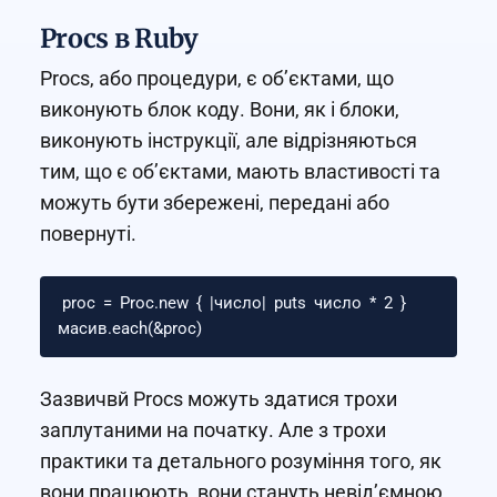
Procs в Ruby
Procs, або процедури, є об’єктами, що
виконують блок коду. Вони, як і блоки,
виконують інструкції, але відрізняються
тим, що є об’єктами, мають властивості та
можуть бути збережені, передані або
повернуті.
proc
=
Proc
.
new
{
|
число
|
puts
число
*
2
}
масив
.
each
(
&
proc
)
Зазвичвй Procs можуть здатися трохи
заплутаними на початку. Але з трохи
практики та детального розуміння того, як
вони працюють, вони стануть невід’ємною