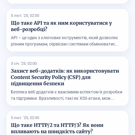
комунікацію ...
5 лют. '25, 02:00
Що таке API та як ним користуватися у
веб-розробці?
API – це один з ключових інструментів, який дозволяє
різним програмам, сервісам і системам обмінюватис...
3 січ. '25, 02:00
Захист веб-додатків: як використовувати
Content Security Policy (CSP) для
підвищення безпеки
Безпека веб-додатків є важливим аспектом їх розробки
та підтримки. Вразливості, такі як XSS-атаки, мож...
5 лют. '25, 02:00
Що таке HTTP/2 та HTTP/3? Як вони
впливають на швидкість сайту?