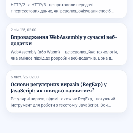
HTTP/2 та HTTP/3 - це протоколи передачі
гіпертекстових даних, які революціонізували спосіб,
яким сайт...
2 січ. '25, 02:00
Впровадження WebAssembly у сучасні веб-
додатки
WebAssembly (або Wasm) — це революційна технологія,
яка змінює підхід до розробки веб-додатків. Вона д...
5 лют. '25, 02:00
Основи регулярних виразів (RegExp) у
JavaScript: як швидко навчитися?
Регулярні вирази, відомі також як RegExp, - потужний
інструмент для роботи з текстом у JavaScript. Вон...