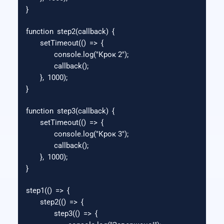
}
function
step2
(
callback
)
{
setTimeout
(()
=>
{
console
.
log
(
"
Крок 2
"
);
callback
();
},
1000
);
}
function
step3
(
callback
)
{
setTimeout
(()
=>
{
console
.
log
(
"
Крок 3
"
);
callback
();
},
1000
);
}
step1
(()
=>
{
step2
(()
=>
{
step3
(()
=>
{