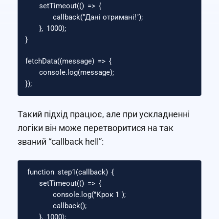
setTimeout
(()
=>
{
callback
(
"
Дані отримані!
"
);
},
1000
);
}
fetchData
((
message
)
=>
{
console
.
log
(
message
);
});
Такий підхід працює, але при ускладненні
логіки він може перетворитися на так
званий “callback hell”:
function
step1
(
callback
)
{
setTimeout
(()
=>
{
console
.
log
(
"
Крок 1
"
);
callback
();
},
1000
);