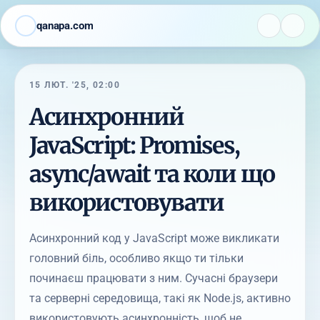
qanapa.com
15 ЛЮТ. '25, 02:00
Асинхронний
JavaScript: Promises,
async/await та коли що
використовувати
Асинхронний код у JavaScript може викликати
головний біль, особливо якщо ти тільки
починаєш працювати з ним. Сучасні браузери
та серверні середовища, такі як Node.js, активно
використовують асинхронність, щоб не