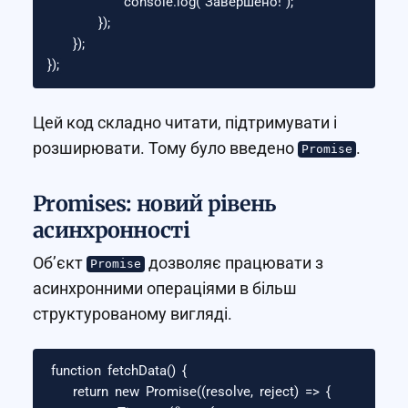
console
.
log
(
"
Завершено!
"
);
});
});
});
Цей код складно читати, підтримувати і
розширювати. Тому було введено
.
Promise
Promises: новий рівень
асинхронності
Об’єкт
дозволяє працювати з
Promise
асинхронними операціями в більш
структурованому вигляді.
function
fetchData
()
{
return
new
Promise
((
resolve
,
reject
)
=>
{