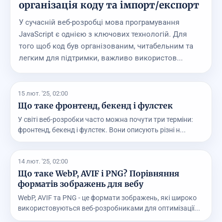
організація коду та імпорт/експорт
У сучасній веб-розробці мова програмування
JavaScript є однією з ключових технологій. Для
того щоб код був організованим, читабельним та
легким для підтримки, важливо використов...
15 лют. '25, 02:00
Що таке фронтенд, бекенд і фулстек
У світі веб-розробки часто можна почути три терміни:
фронтенд, бекенд і фулстек. Вони описують різні н...
14 лют. '25, 02:00
Що таке WebP, AVIF і PNG? Порівняння
форматів зображень для вебу
WebP, AVIF та PNG - це формати зображень, які широко
використовуються веб-розробниками для оптимізації...