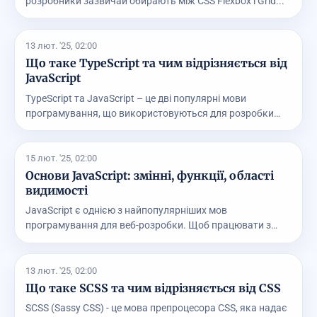
розробники зазвичай обирають між CSS Flexbox і Grid...
13 лют. '25, 02:00
Що таке TypeScript та чим відрізняється від
JavaScript
TypeScript та JavaScript – це дві популярні мови
програмування, що використовуються для розробки
веб-д...
15 лют. '25, 02:00
Основи JavaScript: змінні, функції, області
видимості
JavaScript є однією з найпопулярніших мов
програмування для веб-розробки. Щоб працювати з
нею ефективн...
13 лют. '25, 02:00
Що таке SCSS та чим відрізняється від CSS
SCSS (Sassy CSS) - це мова препроцесора CSS, яка надає