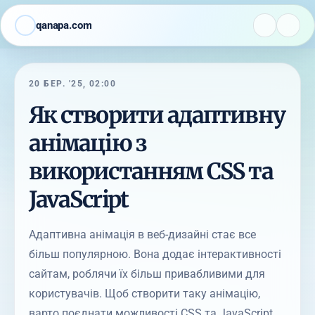
qanapa.com
20 БЕР. '25, 02:00
Як створити адаптивну
анімацію з
використанням CSS та
JavaScript
Адаптивна анімація в веб-дизайні стає все
більш популярною. Вона додає інтерактивності
сайтам, роблячи їх більш привабливими для
користувачів. Щоб створити таку анімацію,
варто поєднати можливості CSS та JavaScript.