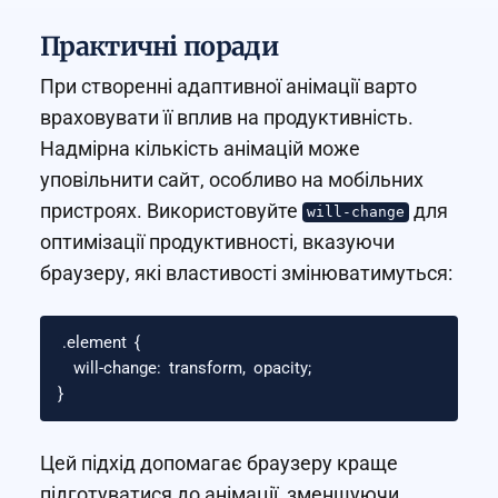
Практичні поради
При створенні адаптивної анімації варто
враховувати її вплив на продуктивність.
Надмірна кількість анімацій може
уповільнити сайт, особливо на мобільних
пристроях. Використовуйте
для
will-change
оптимізації продуктивності, вказуючи
браузеру, які властивості змінюватимуться:
.element
{
will-change
:
transform
,
opacity
;
}
Цей підхід допомагає браузеру краще
підготуватися до анімації, зменшуючи