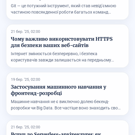
Git — це потужний інструмент, який став невід’ємною
частиною повсякденної роботи багатьох команд
розро...
21 бер. '25, 02:00
Чому важливо використовувати HTTPS
для безпеки ваших веб-сайтів
Інтернет змінюється безперервно, і безпека
користувачів завжди залишається на передньому
плані. Викори...
19 бер. '25, 02:00
Застосування машинного навчання у
фронтенд-розробці
Машинне навчання не є виключно долею бекенд-
розробки чи Big Data. Все частіше воно знаходить своє
місц...
21 бер. '25, 02:00
Вступ до Serverless-архітектури: як