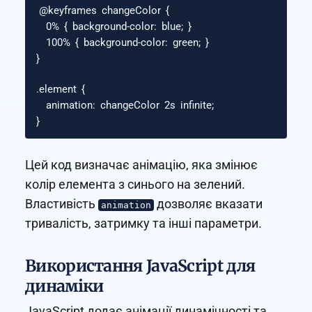
@keyframes
changeColor
{
0%
{
background-color
:
blue
;
}
100%
{
background-color
:
green
;
}
}
.element
{
animation
:
changeColor
2s
infinite
;
}
Цей код визначає анімацію, яка змінює
колір елемента з синього на зелений.
Властивість
дозволяє вказати
animation
тривалість, затримку та інші параметри.
Використання JavaScript для
динаміки
JavaScript додає анімації динамічності та