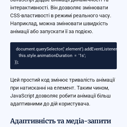
інтерактивності. Він дозволяє змінювати
CSS-властивості в режимі реального часу.
Наприклад, можна змінювати швидкість
анімації або запускати її за подією.
document
.
querySelector
(
'
.element
'
).
addEventListener
(
'
clic
this
.
style
.
animationDuration
=
'
1s
'
;
});
Цей простий код змінює тривалість анімації
при натисканні на елемент. Таким чином,
JavaScript дозволяє робити анімації більш
адаптивними до дій користувача.
Адаптивність та медіа-запити