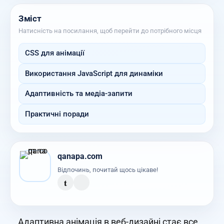
Зміст
Натисність на посилання, щоб перейти до потрібного місця
CSS для анімації
Використання JavaScript для динаміки
Адаптивність та медіа-запити
Практичні поради
qanapa.com
Відпочинь, почитай щось цікаве!
t
Адаптивна анімація в веб-дизайні стає все