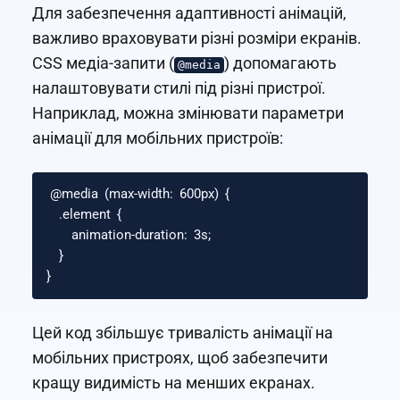
Для забезпечення адаптивності анімацій,
важливо враховувати різні розміри екранів.
CSS медіа-запити (
) допомагають
@media
налаштовувати стилі під різні пристрої.
Наприклад, можна змінювати параметри
анімації для мобільних пристроїв:
@media
(
max-width
:
600px
)
{
.element
{
animation-duration
:
3s
;
}
}
Цей код збільшує тривалість анімації на
мобільних пристроях, щоб забезпечити
кращу видимість на менших екранах.