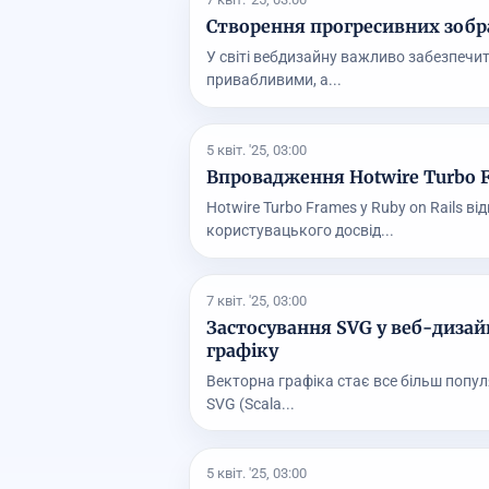
Створення прогресивних зобра
У світі вебдизайну важливо забезпечит
привабливими, а...
5 квіт. '25, 03:00
Впровадження Hotwire Turbo F
Hotwire Turbo Frames у Ruby on Rails 
користувацького досвід...
7 квіт. '25, 03:00
Застосування SVG у веб-дизай
графіку
Векторна графіка стає все більш популя
SVG (Scala...
5 квіт. '25, 03:00