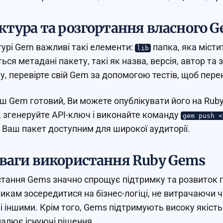
ктура та розгортання власного 
турі Gem важливі такі елементи:
папка, яка місти
lib
ься метадані пакету, такі як назва, версія, автор та 
у, перевірте свій Gem за допомогою тестів, щоб перек
ш Gem готовий, Ви можете опублікувати його на Ruby
і, згенеруйте API-ключ і виконайте команду
gem push <
 Ваш пакет доступним для широкої аудиторії.
ваги використання Ruby Gems
тання Gems значно спрощує підтримку та розвиток пр
икам зосередитися на бізнес-логіці, не витрачаючи ч
і іншими. Крім того, Gems підтримують високу якість 
алює існуючі рішення.