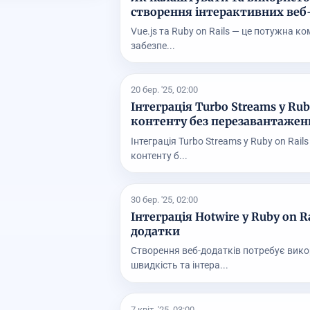
створення інтерактивних веб
Vue.js та Ruby on Rails — це потужна к
забезпе...
20 бер. '25, 02:00
Інтеграція Turbo Streams у Ru
контенту без перезавантажен
Інтеграція Turbo Streams у Ruby on Rai
контенту б...
30 бер. '25, 02:00
Інтеграція Hotwire у Ruby on R
додатки
Створення веб-додатків потребує вико
швидкість та інтера...
7 квіт. '25, 03:00