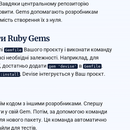
в. Завдяки центральному репозиторію
ановити. Gems допомагають розробникам
ість створення їх з нуля.
ти Ruby Gems
лі
Вашого проєкту і виконати команду
Gemfile
сі необхідні залежності. Наприклад, для
ї, достатньо додати
в
.
gem 'devise'
Gemfile
, Devise інтегрується у Ваш проєкт.
e:install
оїм кодом з іншими розробниками. Спершу
ти у свій Gem. Потім, за допомогою команди
 для нового пакету. Ця команда автоматично
айли для тестів.