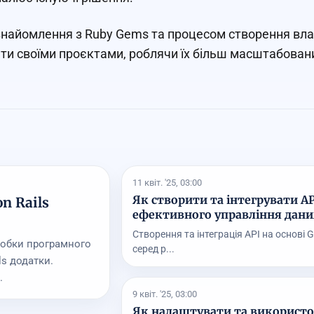
знайомлення з Ruby Gems та процесом створення вла
ти своїми проєктами, роблячи їх більш масштабовани
11 квіт. '25, 03:00
Як створити та інтегрувати API
n Rails
ефективного управління дан
Створення та інтеграція API на основі 
робки програмного
серед р...
ls додатки.
.
9 квіт. '25, 03:00
Як налаштувати та використову