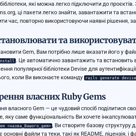
 бібліотеки, які можна легко підключити до проєкті
s.org, ці пакети легко знайти, завантажити та вст
ти час, повторно використовуючи наявні рішення, зам
становлювати та використовува
ановити Gem, Вам потрібно лише вказати його у фай
. Це автоматично завантажить та встановить в
nstall
ення популярної бібліотеки Devise для аутентифікаці
ього, коли Ви виконаєте команду
rails generate devis
рення власних Ruby Gems
ня власного Gem — це чудовий спосіб поділитися св
е, яку саме функціональність Ви хочете інкапсулюва
, Ви створите базову структуру
em <назва_Вашого_gem>
 основні файли та теки, такі як README, ліцензія, і ф