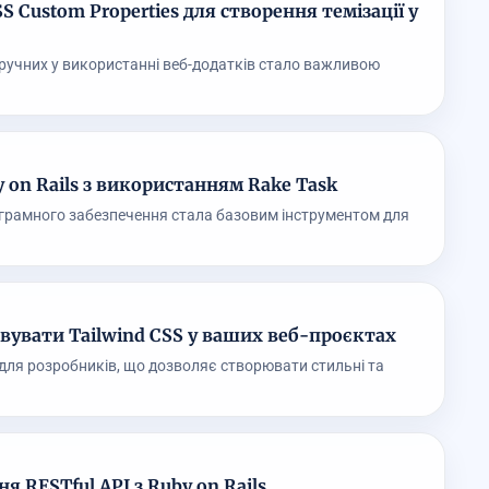
 Custom Properties для створення темізації у
ручних у використанні веб-додатків стало важливою
 on Rails з використанням Rake Task
ограмного забезпечення стала базовим інструментом для
вувати Tailwind CSS у ваших веб-проєктах
 для розробників, що дозволяє створювати стильні та
я RESTful API з Ruby on Rails