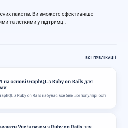
сних пакетів, Ви зможете ефективніше
ми та легкими у підтримці.
ВСІ ПУБЛІКАЦІЇ
 на основі GraphQL з Ruby on Rails для
ими
GraphQL з Ruby on Rails набуває все більшої популярності
вати Vue.js разом з Ruby on Rails для