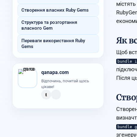
містять
Створення власних Ruby Gems
RubyGem
економи
Структура та розгортання
власного Gem
Як в
Переваги використання Ruby
Gems
Щоб вст
bundle i
підключ
qanapa.com
Після ц
Відпочинь, почитай щось
цікаве!
t
Ство
Створен
визначт
bundle g
згенерує