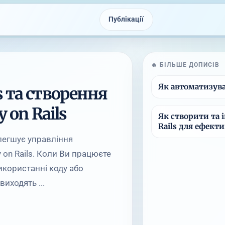
Публікації
🔥 БІЛЬШЕ ДОПИСІВ
Як автоматизува
 та створення
 on Rails
Як створити та і
Rails для ефект
легшує управління
 on Rails. Коли Ви працюєте
икористанні коду або
виходять ...