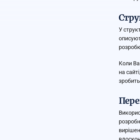
Стру
У струк
описуют
розробк
Коли Ва
на сайт
зробить
Пере
Викорис
розробн
вирішен
вдоскон