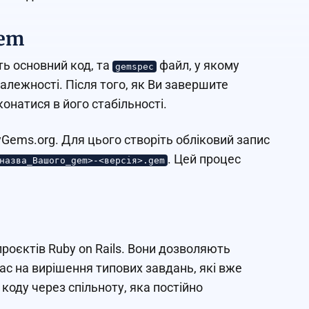
Gem
ть основний код, та
файл, у якому
gemspec
залежності. Після того, як Ви завершите
онатися в його стабільності.
Gems.org. Для цього створіть обліковий запис
. Цей процес
назва_Вашого_gem>-<версія>.gem
оєктів Ruby on Rails. Вони дозволяють
ас на вирішення типових завдань, які вже
коду через спільноту, яка постійно