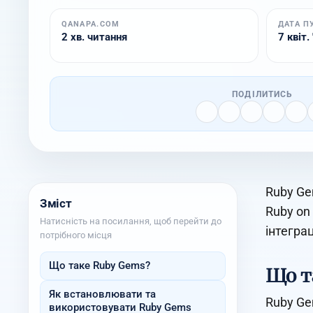
QANAPA.COM
ДАТА П
2 хв. читання
7 квіт.
ПОДІЛИТИСЬ
Ruby Ge
Зміст
Ruby on
Натисність на посилання, щоб перейти до
інтеграц
потрібного місця
Що таке Ruby Gems?
Що т
Як встановлювати та
Ruby Ge
використовувати Ruby Gems