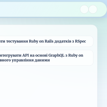
ти тестування Ruby on Rails додатків з RSpec
нтегрувати API на основі GraphQL з Ruby on
ивного управління даними