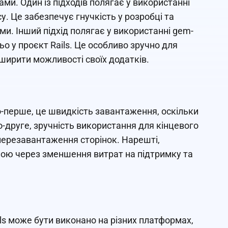
ами. Один із підходів полягає у використанні
су. Це забезпечує гнучкість у розробці та
и. Інший підхід полягає у використанні gem-
ньо у проєкт Rails. Це особливо зручно для
озширити можливості своїх додатків.
По-перше, це швидкість завантаження, оскільки
о-друге, зручність використання для кінцевого
перезавантаження сторінок. Нарешті,
дною через зменшення витрат на підтримку та
ils може бути виконано на різних платформах,