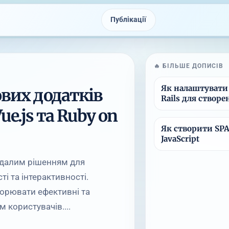
Публікації
🔥 БІЛЬШЕ ДОПИСІВ
Як налаштувати 
вих додатків
Rails для створ
e.js та Ruby on
Як створити SPA (
JavaScript
вдалим рішенням для
ті та інтерактивності.
творювати ефективні та
 користувачів....