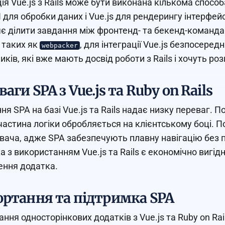
ція Vue.js з Rails може бути виконана кількома способ
I для обробки даних і Vue.js для рендерингу інтерфей
є ділити завдання між фронтенд- та бекенд-командам
, таких як
, для інтеграції Vue.js безпосеред
webpacker
иків, які вже мають досвід роботи з Rails і хочуть р
аги SPA з Vue.js та Ruby on Rails
ня SPA на базі Vue.js та Rails надає низку переваг. 
частина логіки обробляється на клієнтському боці. П
вача, адже SPA забезпечують плавну навігацію без 
а з використанням Vue.js та Rails є економічно вигі
ння додатка.
ортання та підтримка SPA
ання односторінкових додатків з Vue.js та Ruby on Ra