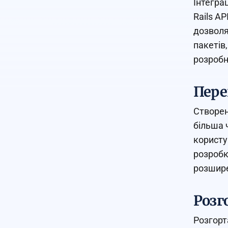
Інтегра
Rails AP
дозволя
пакетів
розробн
Перев
Створен
більша 
користу
розробк
розшире
Розг
Розгорт