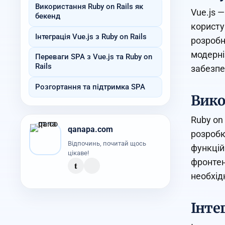
Використання Ruby on Rails як
Vue.js 
бекенд
користу
Інтеграція Vue.js з Ruby on Rails
розробн
модерні
Переваги SPA з Vue.js та Ruby on
Rails
забезпе
Розгортання та підтримка SPA
Вико
Ruby on
qanapa.com
розробк
Відпочинь, почитай щось
функцій
цікаве!
фронтен
t
необхід
Інтег