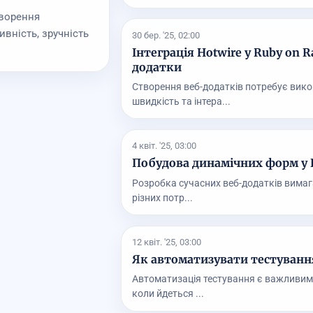
творення
вність, зручність
30 бер. '25, 02:00
Інтеграція Hotwire у Ruby on R
додатки
Створення веб-додатків потребує вико
швидкість та інтера...
4 квіт. '25, 03:00
Побудова динамічних форм у Ru
Розробка сучасних веб-додатків вимага
різних потр...
12 квіт. '25, 03:00
Як автоматизувати тестування 
Автоматизація тестування є важливим
коли йдеться ...