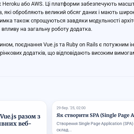
к Heroku або AWS. Ці платформи забезпечують масшт
в, які обробляють великий обсяг даних і мають широ
римка також спрощуються завдяки модульності архі
з впливу на загальну роботу додатка.
ином, поєднання Vue.js та Ruby on Rails є потужним 
рінкових додатків, що відповідають високим вимогам 
29 бер. '25, 02:00
Як створити SPA (Single Page App
ue.js разом з
ивних веб-
Створення Single Page Application (SPA
склад...