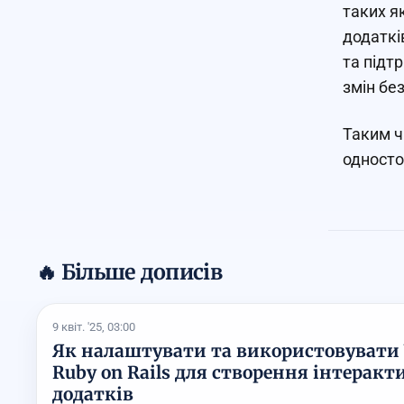
таких я
додаткі
та підт
змін бе
Таким ч
односто
🔥 Більше дописів
9 квіт. '25, 03:00
Як налаштувати та використовувати V
Ruby on Rails для створення інтеракт
додатків