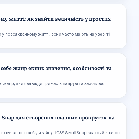
му житті: як знайти величність у простих
 у повсякденному житті, вони часто мають на увазі ті
себе жанр екшн: значення, особливості та
зі жанр, який завжди тримає в напрузі та захоплює
l Snap для створення плавних прокруток на
 сучасного веб-дизайну, і CSS Scroll Snap здатний значно