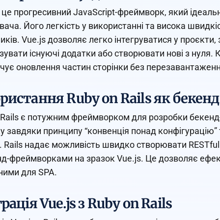
— це прогресивний JavaScript-фреймворк, який ідеаль
вача. Його легкість у використанні та висока швидк
иків. Vue.js дозволяє легко інтегруватися у проєкти
зувати існуючі додатки або створювати нові з нуля. К
чує оновлення частин сторінки без перезавантаженн
ристання Ruby on Rails як бекенд
 Rails є потужним фреймворком для розробки бекенд-
у завдяки принципу “конвенція понад конфігурацію” т
. Rails надає можливість швидко створювати RESTful 
д-фреймворками на зразок Vue.js. Це дозволяє ефек
ними для SPA.
рація Vue.js з Ruby on Rails