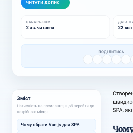
ЧИТАТИ ДОПИС
QANAPA.COM
ДАТА П
2 хв. читання
22 квіт
ПОДІЛИТИСЬ
Створен
Зміст
швидкос
Натисність на посилання, щоб перейти до
SPA, як
потрібного місця
Чому обрати Vue.js для SPA
Чому