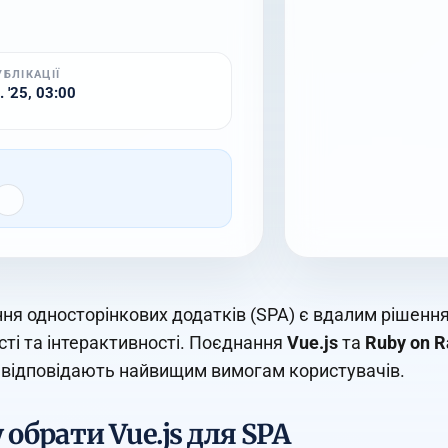
УБЛІКАЦІЇ
. '25, 03:00
ня односторінкових додатків (SPA) є вдалим рішення
ті та інтерактивності. Поєднання
Vue.js
та
Ruby on R
і відповідають найвищим вимогам користувачів.
 обрати Vue.js для SPA