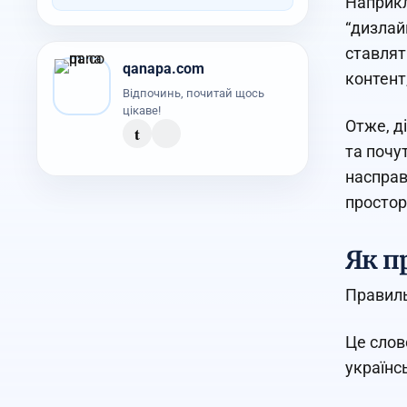
Наприкл
“дизлай
ставлят
qanapa.com
контент
Відпочинь, почитай щось
цікаве!
Отже, д
t
та почу
насправ
простор
Як п
Правиль
Це слов
українс