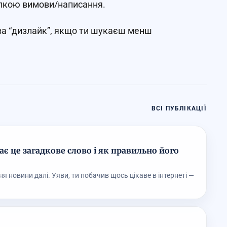
илкою вимови/написання.
ова “дизлайк”, якщо ти шукаєш менш
ВСІ ПУБЛІКАЦІЇ
є це загадкове слово і як правильно його
я новини далі. Уяви, ти побачив щось цікаве в інтернеті —