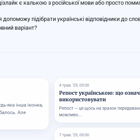
ізлайк є калькою з російської мови або просто пом
я допоможу підібрати українські відповідники до сл
вний варіант?
4 трав. '25, 03:00
Репост українською: що означа
використовувати
дь-яка інша іконка,
Репост — це щось на зразок передаванн
балось. Але
можливо...
7 трав. '25, 03:00