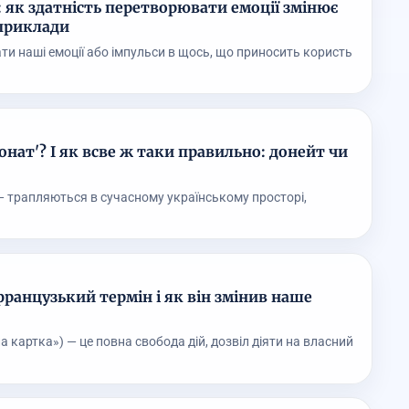
 як здатність перетворювати емоції змінює
приклади
ти наші емоції або імпульси в щось, що приносить користь
онат'? І як всве ж таки правильно: донейт чи
— трапляються в сучасному українському просторі,
ранцузький термін і як він змінив наше
ла картка») — це повна свобода дій, дозвіл діяти на власний