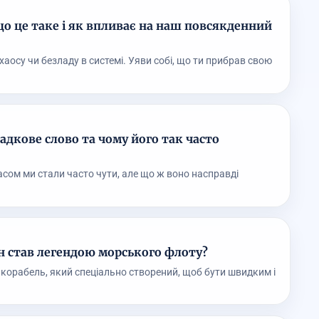
о це таке і як впливає на наш повсякденний
хаосу чи безладу в системі. Уяви собі, що ти прибрав свою
адкове слово та чому його так часто
асом ми стали часто чути, але що ж воно насправді
ін став легендою морського флоту?
 корабель, який спеціально створений, щоб бути швидким і