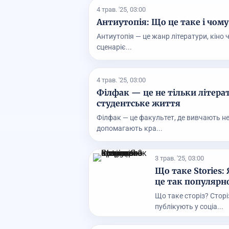
4 трав. '25, 03:00
Антиутопія: Що це таке і чом
Антиутопія — це жанр літератури, кіно ч
сценаріє...
4 трав. '25, 03:00
Філфак — це не тільки літера
студентське життя
Філфак — це факультет, де вивчають не 
допомагають кра...
3 трав. '25, 03:00
Що таке Stories:
це так популярно
Що таке сторіз? Сторіз
публікують у соціа...