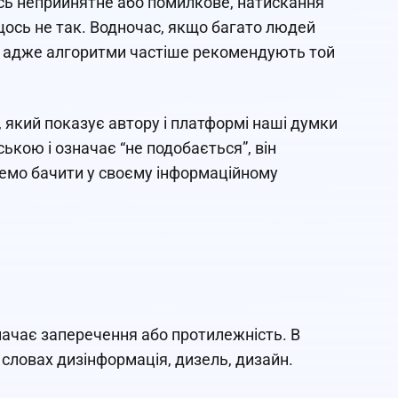
сь неприйнятне або помилкове, натискання
щось не так. Водночас, якщо багато людей
о, адже алгоритми частіше рекомендують той
т, який показує автору і платформі наші думки
ькою і означає “не подобається”, він
очемо бачити у своєму інформаційному
означає заперечення або протилежність. В
у словах дизінформація, дизель, дизайн.