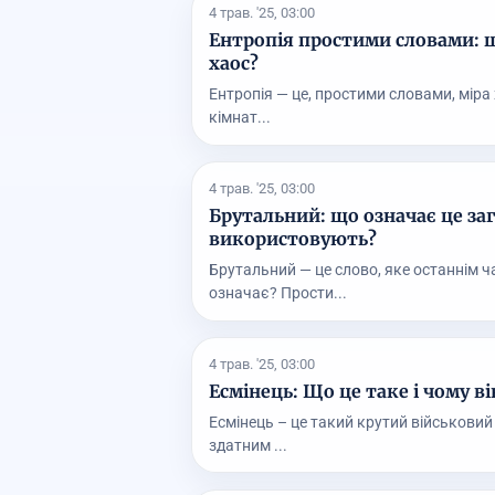
4 трав. '25, 03:00
Ентропія простими словами: щ
хаос?
Ентропія — це, простими словами, міра 
кімнат...
4 трав. '25, 03:00
Брутальний: що означає це заг
використовують?
Брутальний — це слово, яке останнім ч
означає? Прости...
4 трав. '25, 03:00
Есмінець: Що це таке і чому в
Есмінець – це такий крутий військовий
здатним ...