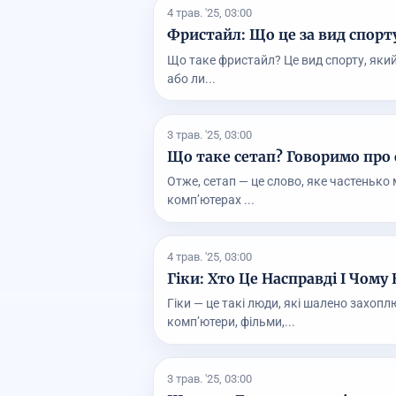
4 трав. '25, 03:00
Фристайл: Що це за вид спорт
Що таке фристайл? Це вид спорту, який 
або ли...
3 трав. '25, 03:00
Що таке сетап? Говоримо про 
Отже, сетап — це слово, яке частенько 
комп’ютерах ...
4 трав. '25, 03:00
Гіки: Хто Це Насправді І Чом
Гіки — це такі люди, які шалено захоп
комп’ютери, фільми,...
3 трав. '25, 03:00