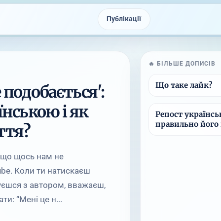
Публікації
🔥 БІЛЬШЕ ДОПИСІВ
Що таке лайк?
 подобається':
їнською і як
Репост українськ
правильно його
ття?
, що щось нам не
ube. Коли ти натискаєш
жуєшся з автором, вважаєш,
и: “Мені це н...