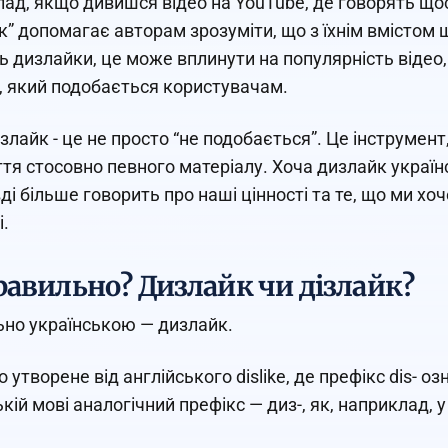
ад, якщо дивишся відео на YouTube, де говорять що
к” допомагає авторам зрозуміти, що з їхнім вмістом 
ь дизлайки, це може вплинути на популярність віде
, який подобається користувачам.
ізлайк - це не просто “не подобається”. Це інструмен
ття стосовно певного матеріалу. Хоча дизлайк українс
ді більше говорить про наші цінності та те, що ми х
і.
равильно? Дизлайк чи дізлайк?
но українською — дизлайк.
о утворене від англійського dislike, де префікс dis- 
ькій мові аналогічний префікс — диз-, як, наприклад, 