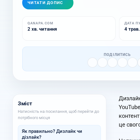
ЧИТАТИ ДОПИС
QANAPA.COM
ДАТА П
2 хв. читання
4 трав.
ПОДІЛИТИСЬ
Дизлайк
Зміст
YouTube
Натисність на посилання, щоб перейти до
контент
потрібного місця
це свог
Як правильно? Дизлайк чи
дізлайк?