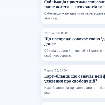
Сублімація простими словами:
наше життя — психологія та 
Сублімація — це здатність перетворюва
або наві...
13 трав. '25, 03:00
Що насправді означає слово 'д
донат
Обидва варіанти — «донейт» і «донат» 
особливо серед с...
7 трав. '25, 03:00
Карт-бланш: що означає цей ф
уявлення про свободу дій?
Карт-бланш (від фр. carte blanche — «бі
роз...