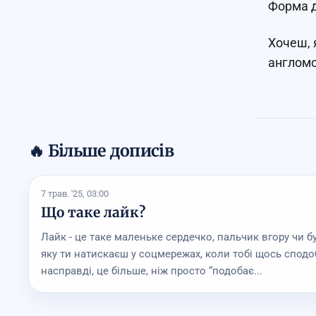
Форма д
Хочеш, 
англомо
🔥 Більше дописів
7 трав. '25, 03:00
Що таке лайк?
Лайк - це таке маленьке сердечко, пальчик вгору чи бу
яку ти натискаєш у соцмережах, коли тобі щось сподо
насправді, це більше, ніж просто “подобає...