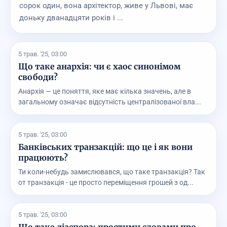
сорок один, вона архітектор, живе у Львові, має
доньку дванадцяти років і ...
5 трав. '25, 03:00
Що таке анархія: чи є хаос синонімом
свободи?
Анархія — це поняття, яке має кілька значень, але в
загальному означає відсутність централізованої вла...
5 трав. '25, 03:00
Банківських транзакцій: що це і як вони
працюють?
Ти коли-небудь замислювався, що таке транзакція? Так
от транзакція - це просто переміщення грошей з од...
5 трав. '25, 03:00