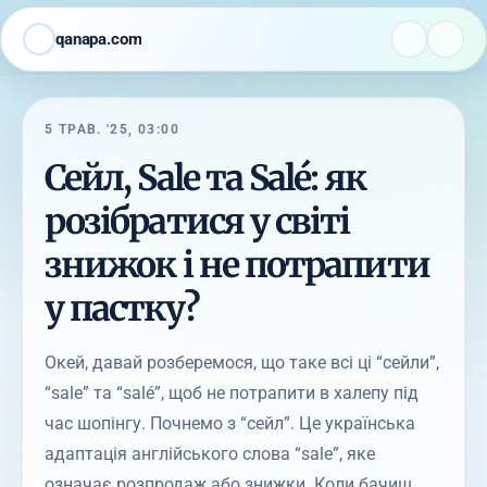
qanapa.com
5 ТРАВ. '25, 03:00
Сейл, Sale та Salé: як
розібратися у світі
знижок і не потрапити
у пастку?
Окей, давай розберемося, що таке всі ці “сейли”,
“sale” та “salé”, щоб не потрапити в халепу під
час шопінгу. Почнемо з “сейл”. Це українська
адаптація англійського слова “sale”, яке
означає розпродаж або знижки. Коли бачиш