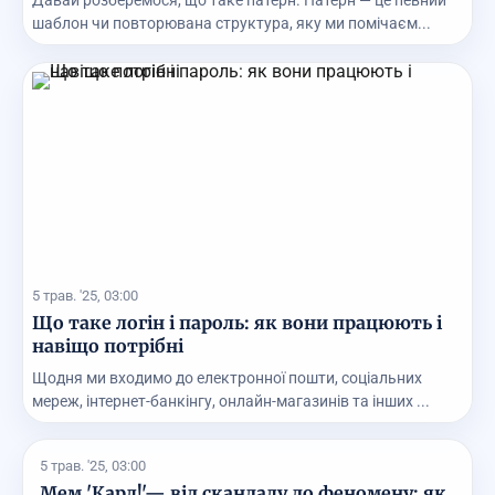
Давай розберемося, що таке патерн. Патерн — це певний
шаблон чи повторювана структура, яку ми помічаєм...
5 трав. '25, 03:00
Що таке логін і пароль: як вони працюють і
навіщо потрібні
Щодня ми входимо до електронної пошти, соціальних
мереж, інтернет-банкінгу, онлайн-магазинів та інших ...
5 трав. '25, 03:00
Мем 'Карл!'— від скандалу до феномену: як