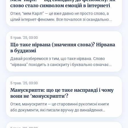
слово стало символом емоцій в інтернеті
Отже, “мем Карл!” — це вже давно не просто слово, а
цілий інтернет-феномен. Все почалося зі скандально...
5 трав. '25, 03:00
Що таке нірвана (значення слова)? Нірвана
в буддизмі
Давай розберемося з тим, що таке нірвана. Слово
“нірвана” походить з санскриту і буквально означає
“зг...
5 трав. '25, 03:00
Манускрипти: що це таке насправді і чому
вони не 'монускрипти'?
Отже, манускрипти — це старовинні рукописні книги
або документи, які писали вручну до винайдення
друка...