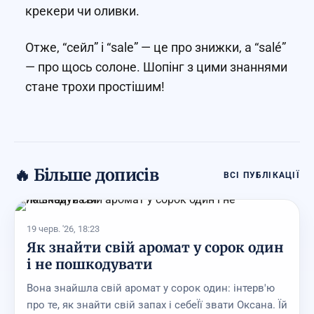
крекери чи оливки.
Отже, “сейл” і “sale” — це про знижки, а “salé”
— про щось солоне. Шопінг з цими знаннями
стане трохи простішим!
🔥 Більше дописів
ВСІ ПУБЛІКАЦІЇ
19 черв. '26, 18:23
Як знайти свій аромат у сорок один
і не пошкодувати
Вона знайшла свій аромат у сорок один: інтерв'ю
про те, як знайти свій запах і себеЇї звати Оксана. Їй