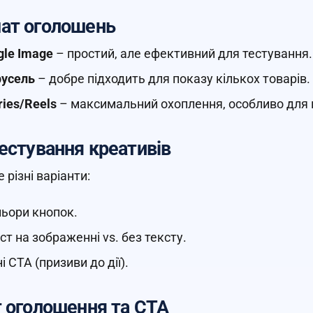
ат оголошень
gle Image
– простий, але ефективний для тестування.
усель
– добре підходить для показу кількох товарів.
ries/Reels
– максимальний охоплення, особливо для м
естування креативів
 різні варіанти:
ьори кнопок.
ст на зображенні vs. без тексту.
ні CTA (призиви до дії).
 оголошення та CTA