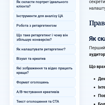
секрети
Як скласти портрет ідеального
клієнта?
налашту
Інструменти для аналізу ЦА
Прав
Робота з ретаргетингом
Що таке ретаргетинг і чому він
Як ск
збільшує конверсію?
Перший 
Як налаштувати ретаргетинг?
аудитор
Візуал та креатив
Що врах
Які зображення та відео працють
краще?
Дем
Формат оголошень
Інт
A/B-тестування креативів
Пов
Текст оголошення та CTA
Бол