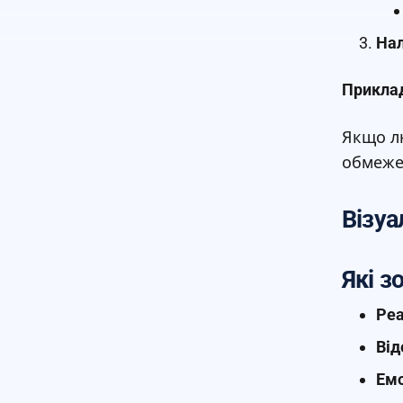
Нал
Прикла
Якщо лю
обмеже
Візуа
Які з
Реа
Від
Емо