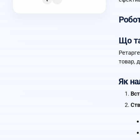
Робот
Що та
Ретарге
товар, 
Як на
Вст
Ств