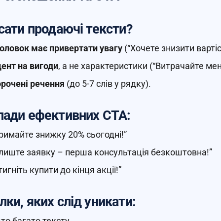
сати продаючі тексти?
оловок має привертати увагу
(“Хочете знизити вартіс
ент на вигоди
, а не характеристики (“Витрачайте мен
рочені речення
(до 5-7 слів у рядку).
лади ефективних CTA:
римайте знижку 20% сьогодні!”
лиште заявку – перша консультація безкоштовна!”
тигніть купити до кінця акції!”
ки, яких слід уникати:
то багато тексту.