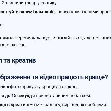
Залишили товар у кошику.
аштуйте окремі кампанії
з персоналізованими пропо
д:
дина переглядала курси англійської, але не запи
ною акцією.
л та креатив
ображення та відео працють краще?
льні фото
продукту краще за стокові.
ео до 15 секунд
з привертальним початком.
ції в креативі
– сміх, радість, вирішення проблеми.