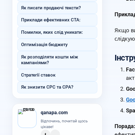
Як писати продаючі тексти?
Прикла
Приклади ефективних CTA:
Якщо ви
Помилки, яких слід уникати:
слідкую
Оптимізація бюджету
Інстр
Як розподіляти кошти між
кампаніями?
Fac
Стратегії ставок
акт
Як знизити CPC та CPA?
Goo
Goo
Spa
qanapa.com
Відпочинь, почитай щось
Порада
цікаве!
t
ефектив