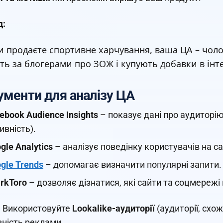
д:
 продаєте спортивне харчування, ваша ЦА – чолов
ть за блогерами про ЗОЖ і купують добавки в інте
ументи для аналізу ЦА
ebook Audience Insights
– показує дані про аудиторію
ивність).
gle Analytics
– аналізує поведінку користувачів на са
gle Trends
– допомагає визначити популярні запити.
rkToro
– дозволяє дізнатися, які сайти та соцмережі
:
Використовуйте
Lookalike-аудиторії
(аудиторії, схож
ність реклами.