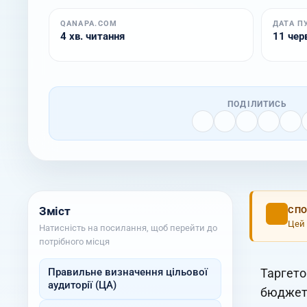
QANAPA.COM
ДАТА П
4 хв. читання
11 черв
ПОДІЛИТИСЬ
Зміст
СПО
Цей 
Натисність на посилання, щоб перейти до
потрібного місця
Правильне визначення цільової
Таргето
аудиторії (ЦА)
бюджет 