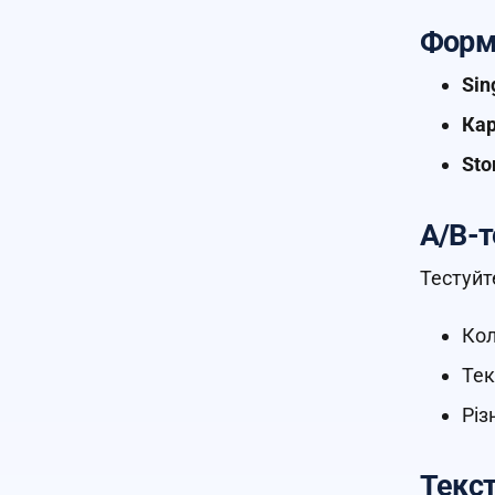
Форм
Sin
Кар
Sto
A/B-т
Тестуйте
Кол
Тек
Різ
Текст