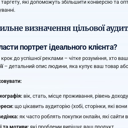
 таргету, які допоможуть збільшити конверсію та оп
ванні.
ильне визначення цільової аудит
ласти портрет ідеального клієнта?
крок до успішної реклами – чітке розуміння, хто ваш
ії
– детальний опис людини, яка купує ваш товар або
овувати:
ографія:
вік, стать, місце проживання, рівень доходу
ереси:
що цікавить аудиторію (хобі, сторінки, які вони
едінка:
як часто роблять покупки онлайн, які сайти 
і та мотиви:
які проблеми вирішує ваш продукт.