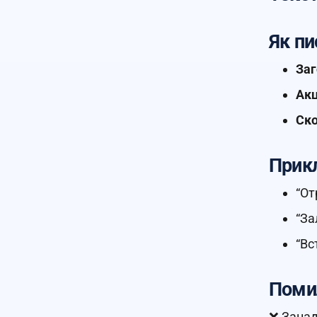
Як пи
Заг
Акц
Ско
Прик
“От
“За
“Вс
Помил
❌ Занад