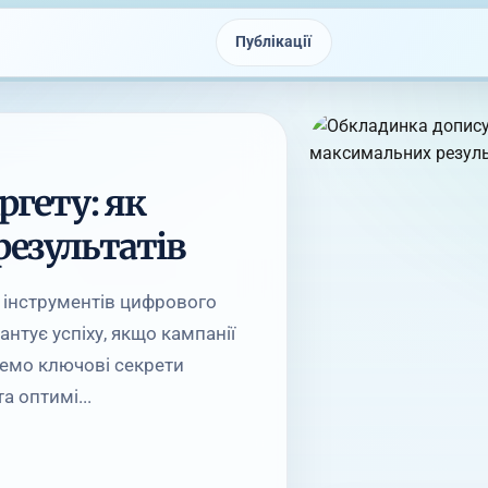
Публікації
ргету: як
езультатів
 інструментів цифрового
нтує успіху, якщо кампанії
ремо ключові секрети
а оптимі...