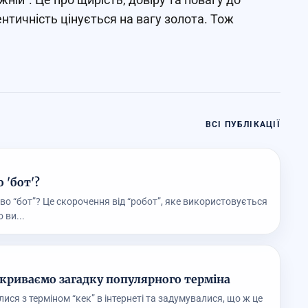
тентичність цінується на вагу золота. Тож
ВСІ ПУБЛІКАЦІЇ
 'бот'?
во “бот”? Це скорочення від “робот”, яке використовується
 ви...
зкриваємо загадку популярного терміна
ися з терміном “кек” в інтернеті та задумувалися, що ж це