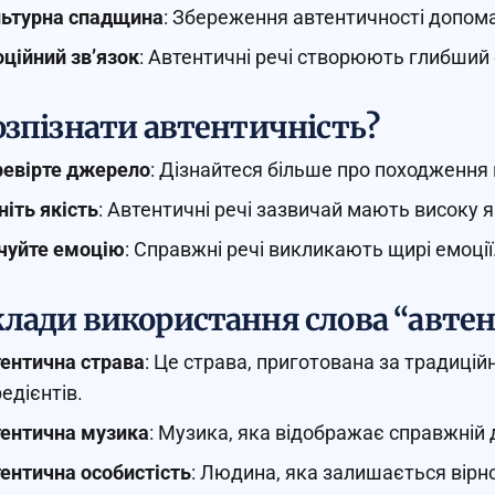
ьтурна спадщина
: Збереження автентичності допома
ційний зв’язок
: Автентичні речі створюють глибший 
озпізнати автентичність?
евірте джерело
: Дізнайтеся більше про походження 
ніть якість
: Автентичні речі зазвичай мають високу я
чуйте емоцію
: Справжні речі викликають щирі емоції
лади використання слова “авте
ентична страва
: Це страва, приготована за традиці
редієнтів.
ентична музика
: Музика, яка відображає справжній 
ентична особистість
: Людина, яка залишається вірн