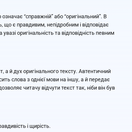
о означає “справжній” або “оригінальний”. В
ь, що є правдивим, непідробним і відповідає
а увазі оригінальність та відповідність певним
, а й дух оригінального тексту. Автентичний
ть слова з однієї мови на іншу, а й передає
дозволяє читачу відчути текст так, ніби він був
авдивість і щирість.