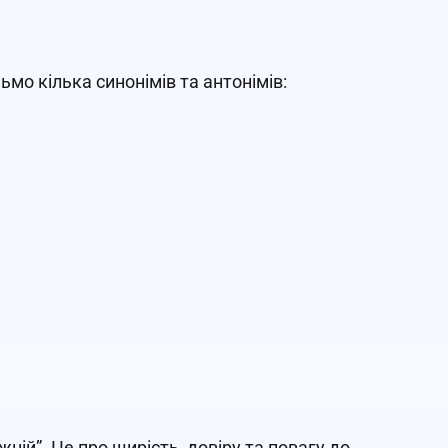
мо кілька синонімів та антонімів:
ній”. Це про щирість, довіру та повагу до