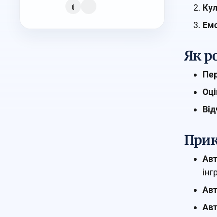
t
Кул
Емо
Як р
Пер
Оці
Від
Прик
Авт
інг
Авт
Авт