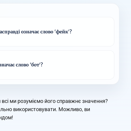
справді означає слово 'фейк'?
начає слово 'бот'?
чи всі ми розуміємо його справжнє значення?
вильно використовувати. Можливо, ви
ендом!