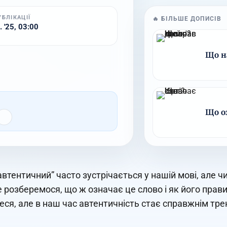
УБЛІКАЦІЇ
🔥 БІЛЬШЕ ДОПИСІВ
 '25, 03:00
Що на
Що оз
автентичний” часто зустрічається у нашій мові, але 
 розберемося, що ж означає це слово і як його пра
еся, але в наш час автентичність стає справжнім тр