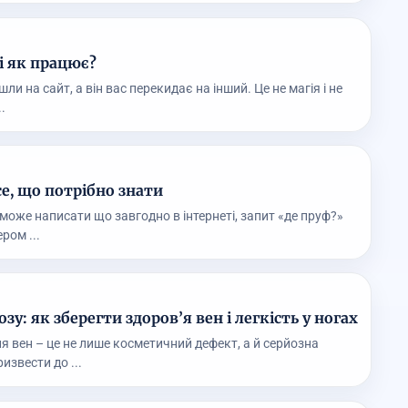
і як працює?
шли на сайт, а він вас перекидає на інший. Це не магія і не
.
е, що потрібно знати
 може написати що завгодно в інтернеті, запит «де пруф?»
ром ...
зу: як зберегти здоров’я вен і легкість у ногах
 вен – це не лише косметичний дефект, а й серйозна
извести до ...