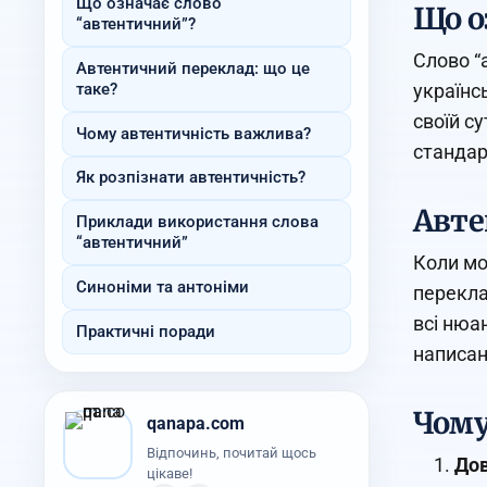
Що означає слово
Що о
“автентичний”?
Слово “
Автентичний переклад: що це
таке?
українс
своїй с
Чому автентичність важлива?
стандар
Як розпізнати автентичність?
Авте
Приклади використання слова
“автентичний”
Коли мо
Синоніми та антоніми
перекла
всі нюан
Практичні поради
написан
Чому
qanapa.com
Відпочинь, почитай щось
Дов
цікаве!