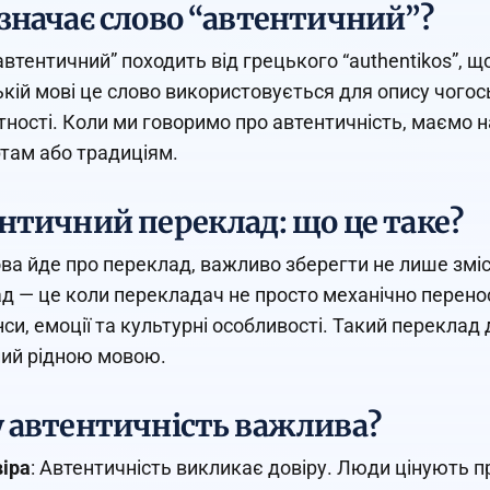
значає слово “автентичний”?
автентичний” походить від грецького “authentikos”, щ
ькій мові це слово використовується для опису чогос
утності. Коли ми говоримо про автентичність, маємо н
там або традиціям.
нтичний переклад: що це таке?
ва йде про переклад, важливо зберегти не лише зміст
д — це коли перекладач не просто механічно переноси
си, емоції та культурні особливості. Такий переклад 
ий рідною мовою.
 автентичність важлива?
іра
: Автентичність викликає довіру. Люди цінують пр