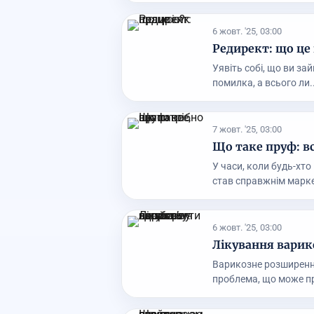
6 жовт. '25, 03:00
Редирект: що це 
Уявіть собі, що ви зай
помилка, а всього ли..
7 жовт. '25, 03:00
Що таке пруф: вс
У часи, коли будь-хто
став справжнім марке
6 жовт. '25, 03:00
Лікування варико
Варикозне розширення
проблема, що може пр