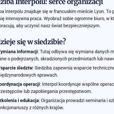
ziba Interpolu: serce organizacji
ba Interpolu znajduje się w francuskim mieście Lyon. To 
się intensywna praca. Wyobraź sobie ogromne biuro, w 
racują, aby uczynić nasz świat bezpieczniejszym.
zieje się w siedzibie?
ymiana informacji
: Tutaj odbywa się wymiana danych m
ane o podejrzanych, skradzionych przedmiotach lub naw
sparcie śledztw
: Siedziba zapewnia wsparcie techniczn
iędzynarodowych sprawach.
oordynacja operacji
: Interpol koordynuje wspólne opera
rzestępców lub zapobiegania przestępstwom.
zkolenia i edukacja
: Organizacja prowadzi seminaria i sz
unkcjonariuszy z różnych krajów.