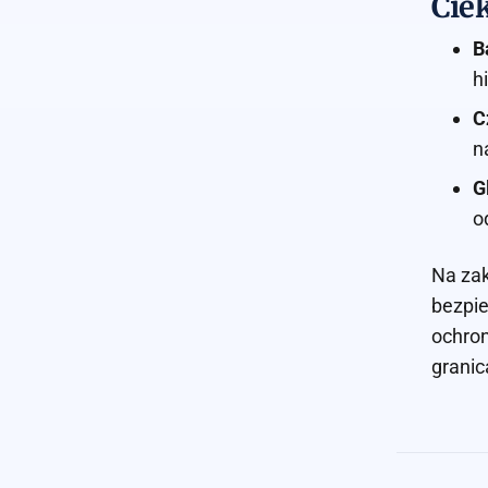
Ciek
B
h
C
n
G
o
Na zak
bezpie
ochron
granic