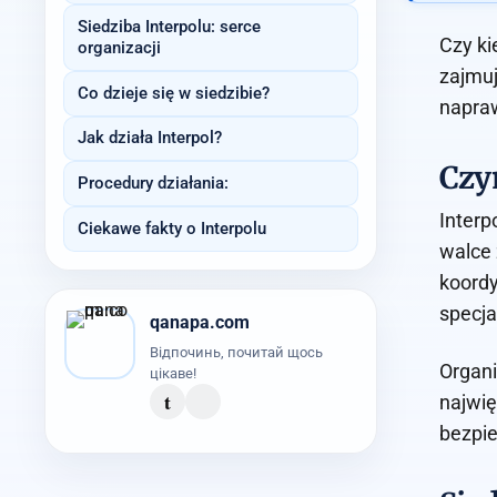
Siedziba Interpolu: serce
Czy ki
organizacji
zajmuj
Co dzieje się w siedzibie?
napraw
Jak działa Interpol?
Czym
Procedury działania:
Interp
Ciekawe fakty o Interpolu
walce 
koordy
specja
qanapa.com
Відпочинь, почитай щось
Organi
цікаве!
t
najwię
bezpie