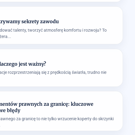
krywamy sekrety zawodu
dować talenty, tworzyć atmosferę komfortu i rozwoju? To
era...
dlaczego jest ważny?
acje rozprzestrzeniają się z prędkością światła, trudno nie
mentów prawnych za granicę: kluczowe
we błędy
wnego za granicę to nie tylko wrzucenie koperty do skrzynki
.