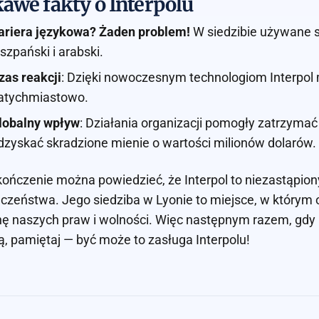
awe fakty o Interpolu
ariera językowa? Żaden problem!
W siedzibie używane są 
iszpański i arabski.
zas reakcji
: Dzięki nowoczesnym technologiom Interpol
atychmiastowo.
lobalny wpływ
: Działania organizacji pomogły zatrzymać
dzyskać skradzione mienie o wartości milionów dolarów.
ończenie można powiedzieć, że Interpol to niezastąpio
czeństwa. Jego siedziba w Lyonie to miejsce, w którym
ę naszych praw i wolności. Więc następnym razem, gdy 
ą, pamiętaj — być może to zasługa Interpolu!