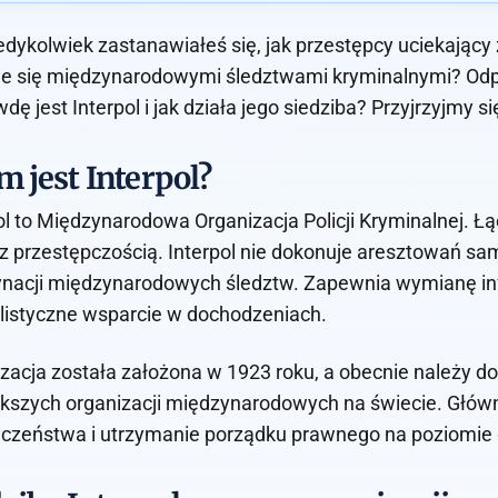
edykolwiek zastanawiałeś się, jak przestępcy uciekający z
e się międzynarodowymi śledztwami kryminalnymi? Odpow
dę jest Interpol i jak działa jego siedziba? Przyjrzyjmy si
 jest Interpol?
ol to Międzynarodowa Organizacja Policji Kryminalnej. Ł
z przestępczością. Interpol nie dokonuje aresztowań sa
nacji międzynarodowych śledztw. Zapewnia wymianę info
listyczne wsparcie w dochodzeniach.
zacja została założona w 1923 roku, a obecnie należy do n
kszych organizacji międzynarodowych na świecie. Główn
czeństwa i utrzymanie porządku prawnego na poziomie