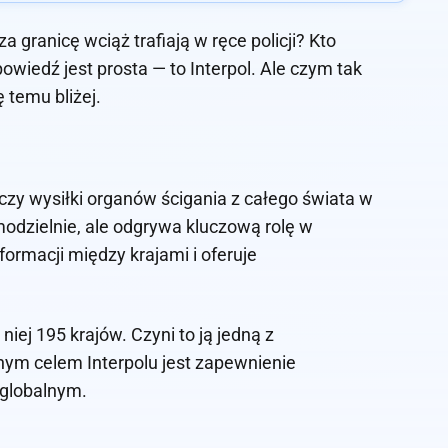
a granicę wciąż trafiają w ręce policji? Kto
iedź jest prosta — to Interpol. Ale czym tak
ę temu bliżej.
ączy wysiłki organów ścigania z całego świata w
modzielnie, ale odgrywa kluczową rolę w
rmacji między krajami i oferuje
iej 195 krajów. Czyni to ją jedną z
ym celem Interpolu jest zapewnienie
 globalnym.