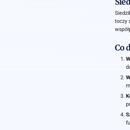
Sied
Siedzi
toczy 
współp
Co d
W
d
W
m
K
p
S
f