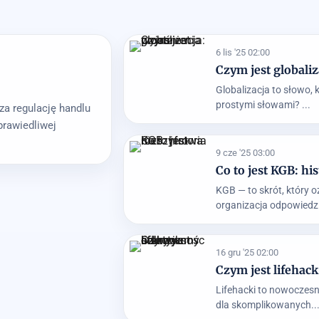
6 lis '25 02:00
Czym jest globaliz
Globalizacja to słowo, 
prostymi słowami? ...
a regulację handlu
prawiedliwej
9 cze '25 03:00
Co to jest KGB: hi
KGB — to skrót, który
organizacja odpowiedzi
16 gru '25 02:00
Czym jest lifehac
Lifehacki to nowoczesn
dla skomplikowanych..