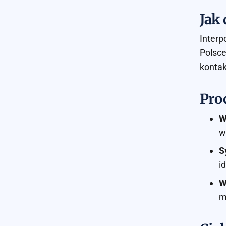
Jak 
Interp
Polsce
kontak
Pro
W
w
S
i
W
m