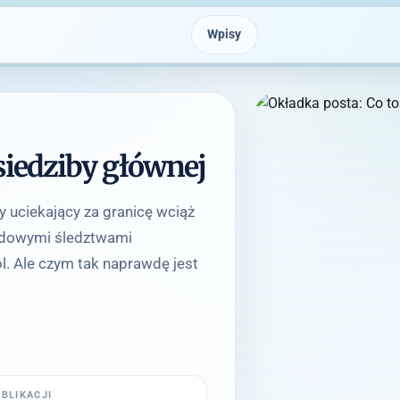
Wpisy
y siedziby głównej
y uciekający za granicę wciąż
arodowymi śledztwami
l. Ale czym tak naprawdę jest
UBLIKACJI