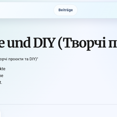
Beiträge
te und DIY (Творчі 
ворчі проєкти та DIY)"
kte
ne
t.