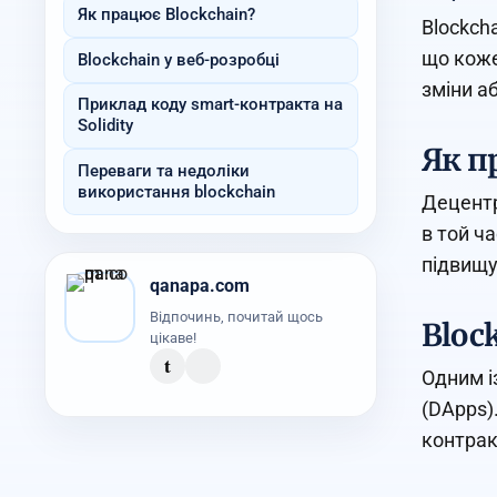
Як працює Blockchain?
Blockch
що коже
Blockchain у веб-розробці
зміни а
Приклад коду smart-контракта на
Solidity
Як п
Переваги та недоліки
використання blockchain
Децентр
в той ч
підвищу
qanapa.com
Відпочинь, почитай щось
Bloc
цікаве!
t
Одним і
(DApps)
контрак