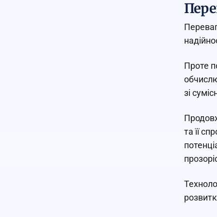
Пере
Переваг
надійно
Проте п
обчислю
зі сумі
Продовж
та її с
потенці
прозоріс
Техноло
розвитк