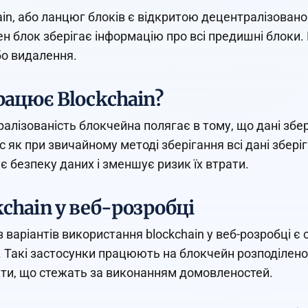
ain, або ланцюг блоків є відкритою децентралізован
н блок зберігає інформацію про всі предишні блоки. 
бо видалення.
рацює Blockchain?
алізованість блокчейна полягає в тому, що дані збе
ас як при звичайному методі зберігання всі дані збер
є безпеку даних і зменшує ризик їх втрати.
kchain у веб-розробці
з варіантів використання blockchain у веб-розробці 
. Такі застосунки працюють на блокчейн розподілен
ти, що стежать за виконанням домовленостей.