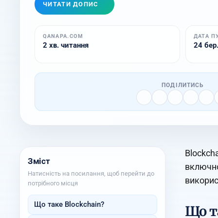
ЧИТАТИ ДОПИС
QANAPA.COM
ДАТА П
2 хв. читання
24 бер.
ПОДІЛИТИСЬ
Blockch
Зміст
включно
Натисність на посилання, щоб перейти до
викорис
потрібного місця
Що таке Blockchain?
Що т