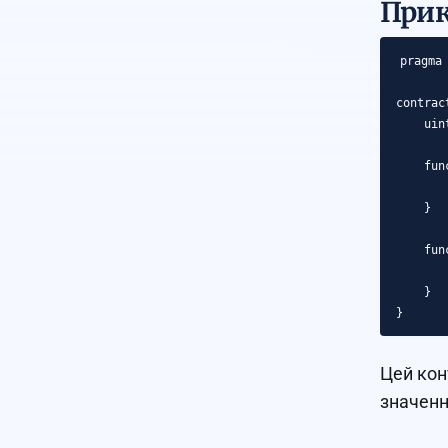
Прик
pragma 
contrac
    uin
    fun
       
    }

    fun
       
    }

Цей кон
значення