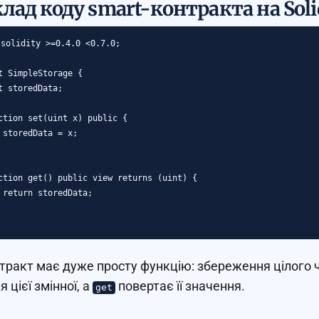
лад коду smart-контракта на Soli
solidity >=0.4.0 <0.7.0;

t SimpleStorage {

t storedData;

ction set(uint x) public {

 storedData = x;

ction get() public view returns (uint) {

 return storedData;

тракт має дуже просту функцію: збереження цілого ч
 цієї змінної, а
повертає її значення.
get