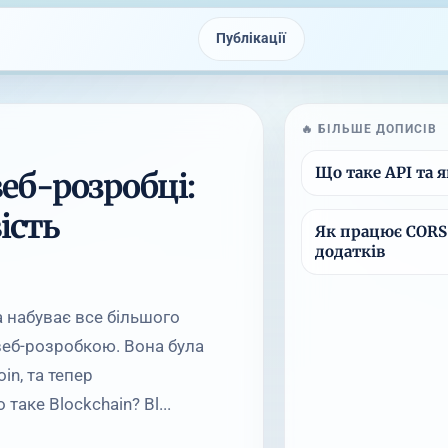
Публікації
🔥 БІЛЬШЕ ДОПИСІВ
Що таке API та 
веб-розробці:
ість
Як працює CORS 
додатків
ка набуває все більшого
веб-розробкою. Вона була
n, та тепер
таке Blockchain? Bl...