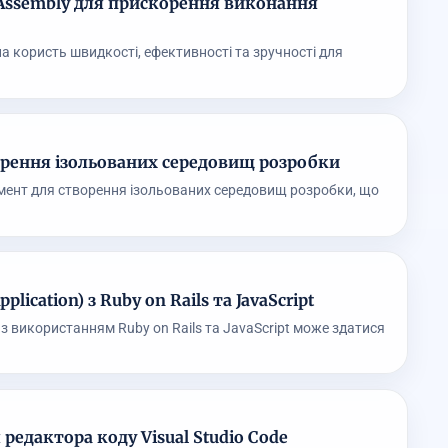
Assembly для прискорення виконання
на користь швидкості, ефективності та зручності для
орення ізольованих середовищ розробки
умент для створення ізольованих середовищ розробки, що
lication) з Ruby on Rails та JavaScript
) з використанням Ruby on Rails та JavaScript може здатися
 редактора коду Visual Studio Code