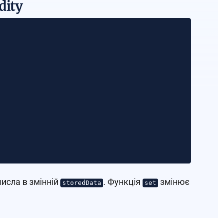
dity
исла в змінній
. Функція
змінює
storedData
set