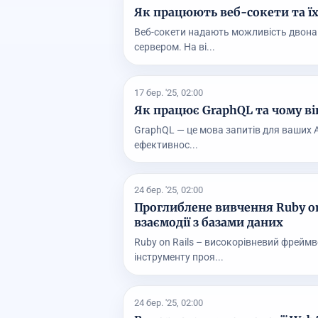
Як працюють веб-сокети та їх
Веб-сокети надають можливість двонап
сервером. На ві...
17 бер. '25, 02:00
Як працює GraphQL та чому в
GraphQL — це мова запитів для ваших AP
ефективнос...
24 бер. '25, 02:00
Проглиблене вивчення Ruby on 
взаємодії з базами даних
Ruby on Rails – високорівневий фреймв
інструменту проя...
24 бер. '25, 02:00