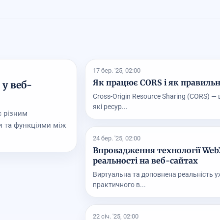
17 бер. '25, 02:00
Як працює CORS і як правильн
у веб-
Cross-Origin Resource Sharing (CORS) 
які ресур...
є різним
и та функціями між
24 бер. '25, 02:00
Впровадження технології WebX
реальності на веб-сайтах
Виртуальна та доповнена реальність у
практичного в...
22 січ. '25, 02:00