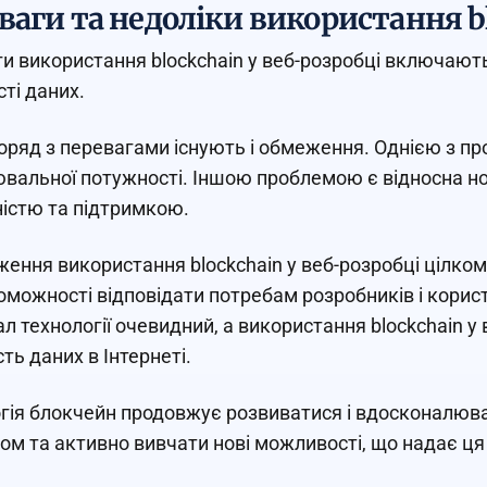
ваги та недоліки використання b
и використання blockchain у веб-розробці включають
сті даних.
оряд з перевагами існують і обмеження. Однією з про
вальної потужності. Іншою проблемою є відносна но
сністю та підтримкою.
ення використання blockchain у веб-розробці цілком
проможності відповідати потребам розробників і кори
ал технології очевидний, а використання blockchain у
ть даних в Інтернеті.
гія блокчейн продовжує розвиватися і вдосконалюват
ом та активно вивчати нові можливості, що надає ця 