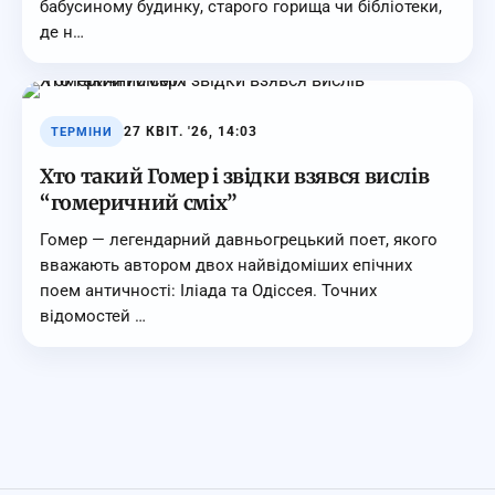
бабусиному будинку, старого горища чи бібліотеки,
де н…
27 КВІТ. '26, 14:03
ТЕРМІНИ
Хто такий Гомер і звідки взявся вислів
“гомеричний сміх”
Гомер — легендарний давньогрецький поет, якого
вважають автором двох найвідоміших епічних
поем античності: Іліада та Одіссея. Точних
відомостей …