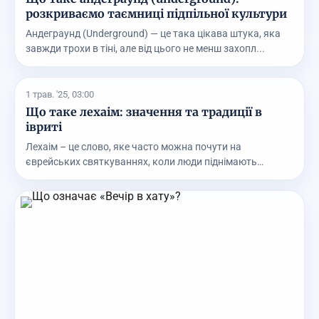
розкриваємо таємниці підпільної культури
Андеграунд (Underground) — це така цікава штука, яка
завжди трохи в тіні, але від цього не менш захопл...
1 трав. '25, 03:00
Що таке лехаім: значення та традиції в
івриті
Лехаім – це слово, яке часто можна почути на
єврейських святкуваннях, коли люди піднімають
келихи. На ...