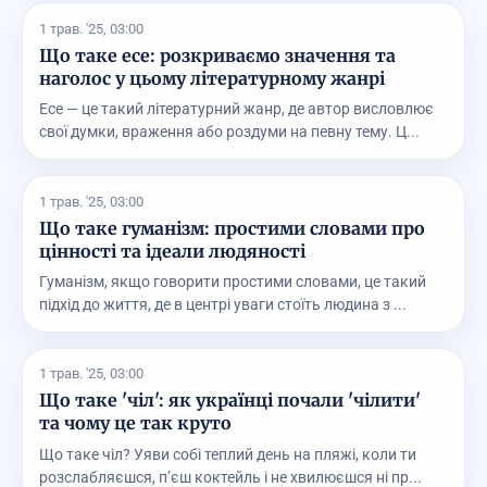
1 трав. '25, 03:00
Що таке есе: розкриваємо значення та
наголос у цьому літературному жанрі
Есе — це такий літературний жанр, де автор висловлює
свої думки, враження або роздуми на певну тему. Ц...
1 трав. '25, 03:00
Що таке гуманізм: простими словами про
цінності та ідеали людяності
Гуманізм, якщо говорити простими словами, це такий
підхід до життя, де в центрі уваги стоїть людина з ...
1 трав. '25, 03:00
Що таке 'чіл': як українці почали 'чілити'
та чому це так круто
Що таке чіл? Уяви собі теплий день на пляжі, коли ти
розслабляєшся, п’єш коктейль і не хвилюєшся ні пр...