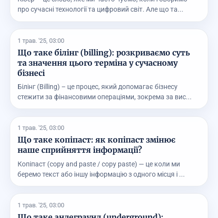
про сучасні технології та цифровий світ. Але що та...
1 трав. '25, 03:00
Що таке білінг (billing): розкриваємо суть
та значення цього терміна у сучасному
бізнесі
Білінг (Billing) – це процес, який допомагає бізнесу
стежити за фінансовими операціями, зокрема за вис...
1 трав. '25, 03:00
Що таке копіпаст: як копіпаст змінює
наше сприйняття інформації?
Копіпаст (copy and paste / copy paste) — це коли ми
беремо текст або іншу інформацію з одного місця і ...
1 трав. '25, 03:00
Що таке андеграунд (underground):