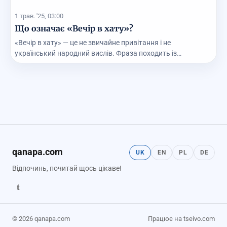
1 трав. '25, 03:00
Що означає «Вечір в хату»?
«Вечір в хату» — це не звичайне привітання і не
український народний вислів. Фраза походить із
криміна...
qanapa.com
UK
EN
PL
DE
Відпочинь, почитай щось цікаве!
t
© 2026 qanapa.com
Працює на tseivo.com