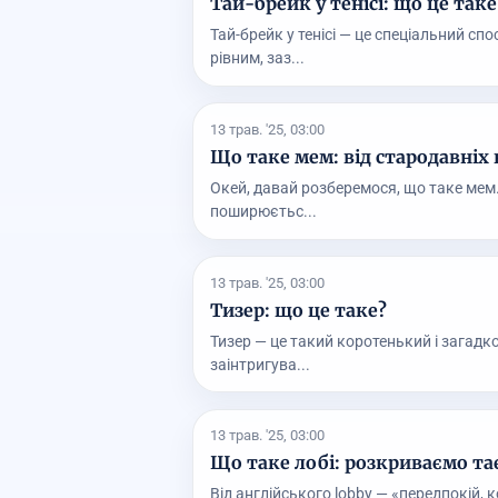
Тай-брейк у тенісі: що це таке
Тай-брейк у тенісі — це спеціальний сп
рівним, заз...
13 трав. '25, 03:00
Що таке мем: від стародавніх
Окей, давай розберемося, що таке мем.
поширюєтьс...
13 трав. '25, 03:00
Тизер: що це таке?
Тизер — це такий коротенький і загад
заінтригува...
13 трав. '25, 03:00
Що таке лобі: розкриваємо тає
Від англійського lobby — «передпокій, 