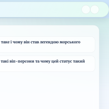
 таке і чому він став легендою морського
 такі віп-персони та чому цей статус такий