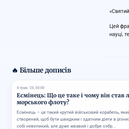
«Святий
Цей фра
науці, т
🔥 Більше дописів
4 трав. '25, 03:00
Есмінець: Що це таке і чому він став
морського флоту?
Есмінець – це такий крутий військовий корабель, яки
створений, щоб бути швидким і здатним діяти в різних
собі невеликий, але дуже жвавий і добре озбр...