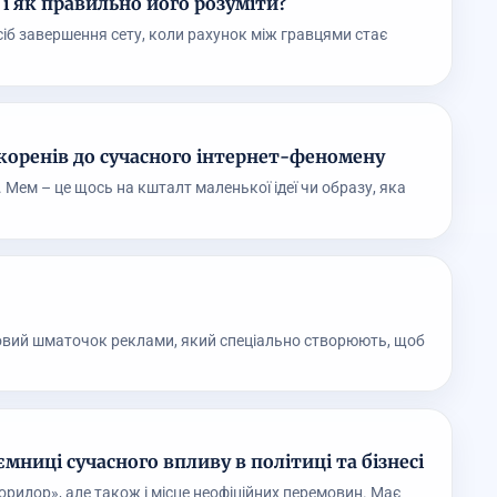
 і як правильно його розуміти?
осіб завершення сету, коли рахунок між гравцями стає
 коренів до сучасного інтернет-феномену
 Мем – це щось на кшталт маленької ідеї чи образу, яка
ковий шматочок реклами, який спеціально створюють, щоб
мниці сучасного впливу в політиці та бізнесі
коридор», але також і місце неофіційних перемовин. Має