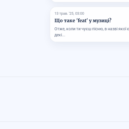
13 трав. '25, 03:00
Що таке 'feat' у музиці?
Отже, коли ти чуєш пісню, в назві якої є
декі...