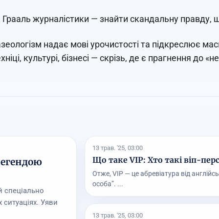
 Грааль журналістики — знайти скандальну правду, щ
зеологізм надає мові урочистості та підкреслює ма
ехніці, культурі, бізнесі — скрізь, де є прагнення до 
13 трав. '25, 03:00
Що таке VIP: Хто такі віп-пер
 легендою
Отже, VIP — це абревіатура від англійс
особа”. ...
й спеціально
 ситуаціях. Уяви
13 трав. '25, 03:00