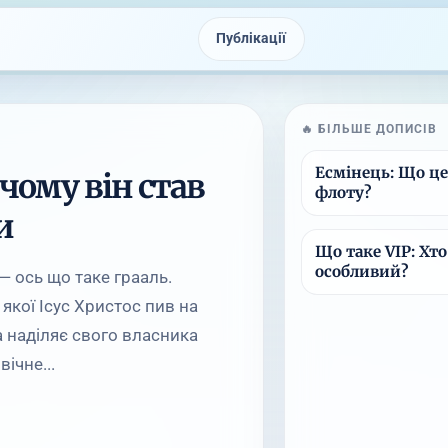
Публікації
🔥 БІЛЬШЕ ДОПИСІВ
Есмінець: Що це
 чому він став
флоту?
и
Що таке VIP: Хто
особливий?
 — ось що таке грааль.
 якої Ісус Христос пив на
а наділяє свого власника
ічне...