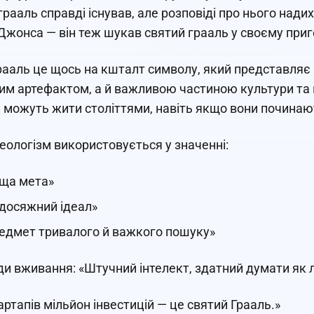
грааль справді існував, але розповіді про нього над
 Джонса — він теж шукав святий грааль у своєму при
рааль це щось на кшталт символу, який представляє ід
ним артефактом, а й важливою частиною культури та 
 можуть жити століттями, навіть якщо вони починают
еологізм використовується у значенні:
ща мета»
досяжний ідеал»
едмет тривалого й важкого пошуку»
и вживання: «Штучний інтелект, здатний думати як л
артапів мільйон інвестицій — це святий Грааль.»