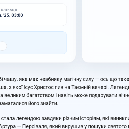
УБЛІКАЦІЇ
. '25, 03:00
бі чашу, яка має неабияку магічну силу — ось що таке
ша, з якої Ісус Христос пив на Таємній вечері. Леген
а великим багатством і навіть може подарувати вічн
намагалися його знайти.
 стала легендою завдяки різним історіям, які виникл
Артура — Персіваля, який вирушив у пошуки святого 