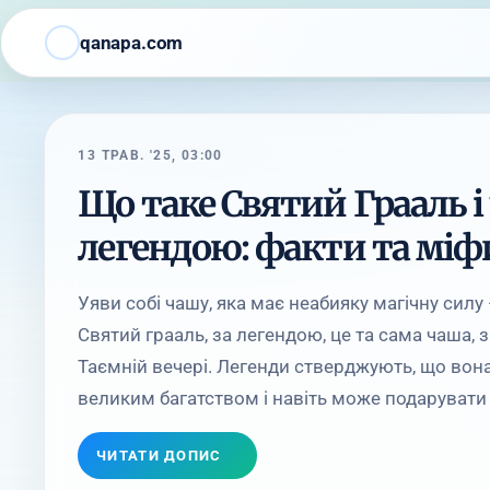
qanapa.com
13 ТРАВ. '25, 03:00
Що таке Святий Грааль і
легендою: факти та міф
Уяви собі чашу, яка має неабияку магічну силу
Святий грааль, за легендою, це та сама чаша, з
Таємній вечері. Легенди стверджують, що вон
великим багатством і навіть може подарувати в
ЧИТАТИ ДОПИС