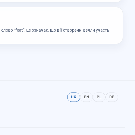
 слово “feat”, це означає, що в її створенні взяли участь
UK
EN
PL
DE