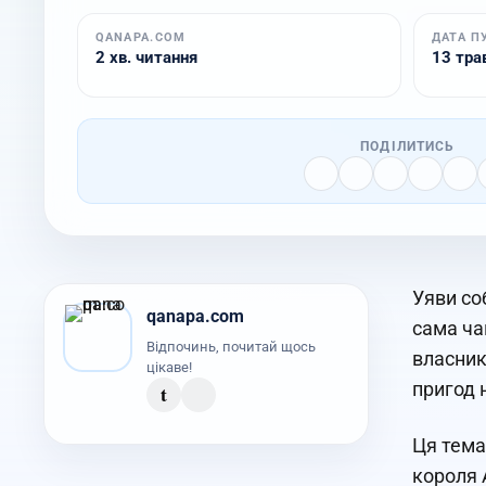
QANAPA.COM
ДАТА П
2 хв. читання
13 трав
ПОДІЛИТИСЬ
Уяви со
qanapa.com
сама ча
Відпочинь, почитай щось
власник
цікаве!
пригод 
t
Ця тема
короля 