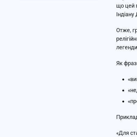
що цей 
Індіану
Отже, г
релігій
легенди
Як фраз
«ви
«не
«пр
Приклад
«Для ст