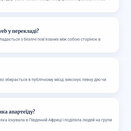
web у перекладі?
кладається з безлічі пов’язаних між собою сторінок в
 збирається в публічному місці, виконує певну дію чи
ика апартеїду?
 яка існувала в Південній Африці і поділяла людей на групи