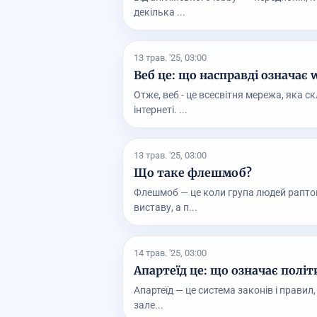
декілька ...
13 трав. '25, 03:00
Веб це: що насправді означає 
Отже, веб - це всесвітня мережа, яка с
інтернеті. ...
13 трав. '25, 03:00
Що таке флешмоб?
Флешмоб — це коли група людей раптово
виставу, а п...
14 трав. '25, 03:00
Апартеїд це: що означає політ
Апартеїд — це система законів і правил,
зале...