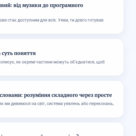
ивий: від музики до програмного
нове стає доступним для всіх. Уяви, ти довго готував
а суть поняття
е описує, як окремі частини можуть об’єднатися, щоб
ловами: розуміння складного через просте
к ми дивимося на світ, система уявлень або переконань,