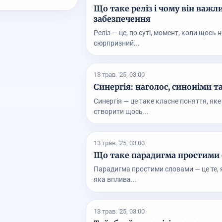
Що таке реліз і чому він важл
забезпечення
Реліз — це, по суті, момент, коли щось 
сюрпризний...
13 трав. '25, 03:00
Синергія: наголос, синоніми т
Синергія — це таке класне поняття, як
створити щось...
13 трав. '25, 03:00
Що таке парадигма простими с
Парадигма простими словами — це те, я
яка вплива...
13 трав. '25, 03:00