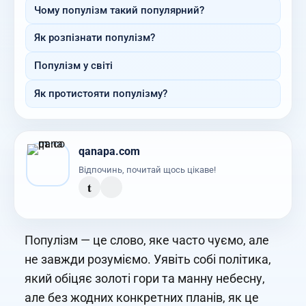
Чому популізм такий популярний?
Як розпізнати популізм?
Популізм у світі
Як протистояти популізму?
qanapa.com
Відпочинь, почитай щось цікаве!
t
Популізм — це слово, яке часто чуємо, але
не завжди розуміємо. Уявіть собі політика,
який обіцяє золоті гори та манну небесну,
але без жодних конкретних планів, як це