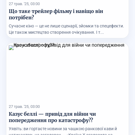
27 трав. '25, 03:00
Що таке трейлер фільму і навіщо він
потрібен?
Сучасне кіно — це не лише сценарії, зйомки та спецефекти.
Це також мистецтво створення очікування. І т...
27 трав. '25, 03:00
Казус беллі — привід для війни чи
попередження про катастрофу??
Уявіть: ви гортаєте новини за чашкою ранкової кави й
натикаєтесь на заголовок — «Країна Х оголосила ка...