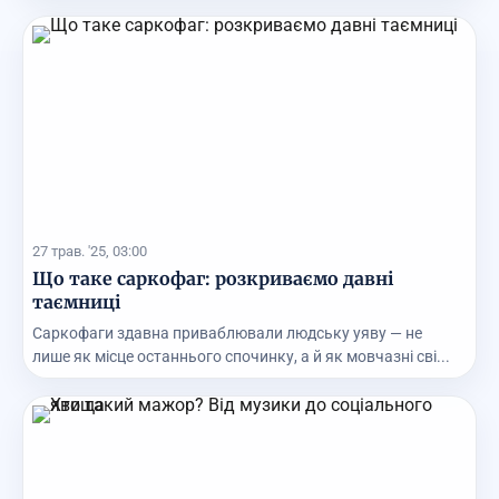
27 трав. '25, 03:00
Що таке саркофаг: розкриваємо давні
таємниці
Саркофаги здавна приваблювали людську уяву — не
лише як місце останнього спочинку, а й як мовчазні сві...