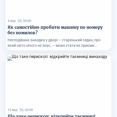
4 вер. '25, 03:00
Як самостійно пробити машину по номеру
без помилок?
Несподівана знахідка у дворі — старенький седан, про
який ніхто нічого не знає, — може стати як приємн...
15 вер. '25, 03:00
Що таке перископ: відкрийте таємниці