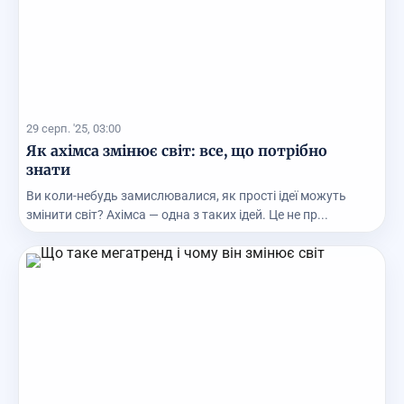
29 серп. '25, 03:00
Як ахімса змінює світ: все, що потрібно
знати
Ви коли-небудь замислювалися, як прості ідеї можуть
змінити світ? Ахімса — одна з таких ідей. Це не пр...