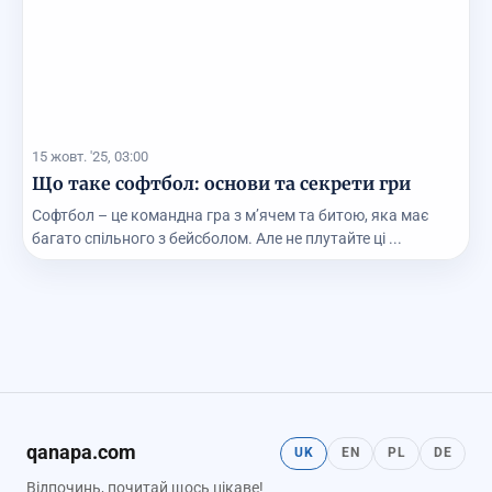
15 жовт. '25, 03:00
Що таке софтбол: основи та секрети гри
Софтбол – це командна гра з м’ячем та битою, яка має
багато спільного з бейсболом. Але не плутайте ці ...
qanapa.com
UK
EN
PL
DE
Відпочинь, почитай щось цікаве!