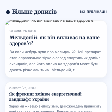
🔥 Більше дописів
ВСІ ПУБЛІКАЦІЇ
23 жовт. '25, 03:00
Мельдоній: як він впливає на ваше
здоров'я?
Ви коли-небудь чули про мельдоній? Цей препарат
став справжньою зіркою серед спортивних допінг-
скандалів, але його вплив на здоров’я може бути
досить різноманітним. Мельдоній, т...
23 жовт. '25, 03:00
Як фрекинг змінює енергетичний
ландшафт України
Зараз ми живемо в епоху змін, де кожен день приносить
нові виклики та можливості. Енергетика не є виня...