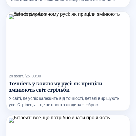
23 жовт. '25, 03:00
Точність у кожному русі: як приціли
змінюють світ стрільби
У світі, де успіх залежить від точності, деталі вирішують
усе. Стрілець — це не просто людина зі зброє...