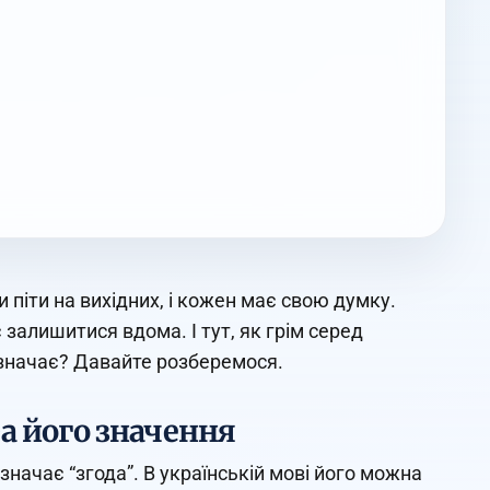
и піти на вихідних, і кожен має свою думку.
є залишитися вдома. І тут, як грім серед
 означає? Давайте розберемося.
та його значення
значає “згода”. В українській мові його можна