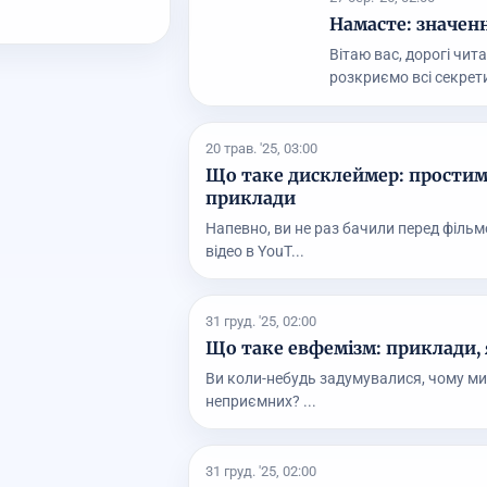
Намасте: значенн
Вітаю вас, дорогі чита
розкриємо всі секрети
20 трав. '25, 03:00
Що таке дисклеймер: простим
приклади
Напевно, ви не раз бачили перед фільм
відео в YouT...
31 груд. '25, 02:00
Що таке евфемізм: приклади, 
Ви коли-небудь задумувалися, чому ми 
неприємних? ...
31 груд. '25, 02:00