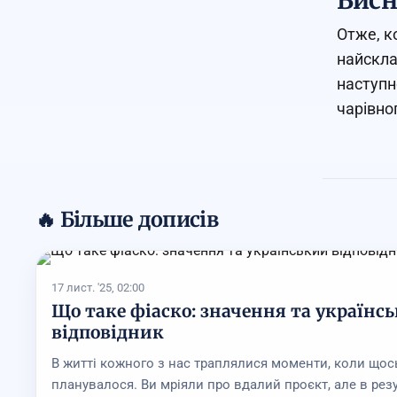
Висн
Отже, к
найскла
наступн
чарівно
🔥 Більше дописів
17 лист. '25, 02:00
Що таке фіаско: значення та українс
відповідник
В житті кожного з нас траплялися моменти, коли щось
планувалося. Ви мріяли про вдалий проєкт, але в резу