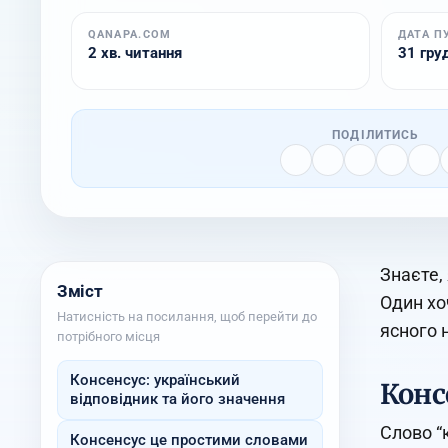
QANAPA.COM
ДАТА П
2 хв. читання
31 груд
ПОДІЛИТИСЬ
Знаєте,
Зміст
Один хоч
Натисність на посилання, щоб перейти до
ясного 
потрібного місця
Консенсус: український
Конс
відповідник та його значення
Слово “
Консенсус це простими словами