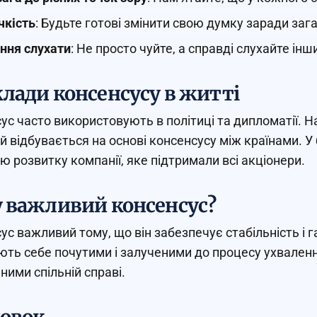
чкість
: Будьте готові змінити свою думку заради заг
ння слухати
: Не просто чуйте, а справді слухайте інш
лади консенсусу в житті
ус часто використовують в політиці та дипломатії. 
й відбувається на основі консенсусу між країнами. У 
ію розвитку компанії, яке підтримали всі акціонери.
 важливий консенсус?
ус важливий тому, що він забезпечує стабільність і г
ють себе почутими і залученими до процесу ухвален
ними спільній справі.