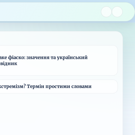
ке фіаско: значення та український
овідник
екстремізм? Термін простими словами