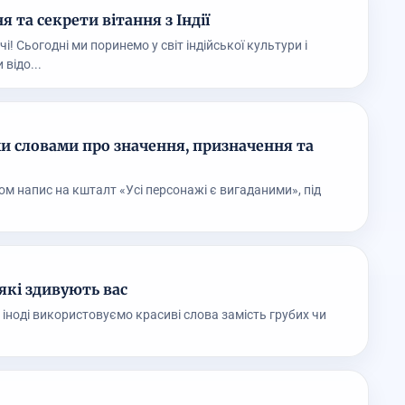
я та секрети вітання з Індії
чі! Сьогодні ми поринемо у світ індійської культури і
 відо...
и словами про значення, призначення та
ом напис на кшталт «Усі персонажі є вигаданими», під
які здивують вас
іноді використовуємо красиві слова замість грубих чи