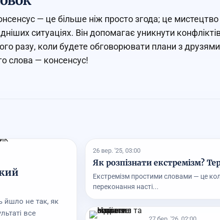
овок
онсенсус — це більше ніж просто згода; це мистецтво 
дніших ситуаціях. Він допомагає уникнути конфліктів
ого разу, коли будете обговорювати плани з друзями
го слова — консенсус!
26 вер. '25, 03:00
Як розпізнати екстремізм? Те
ький
Екстремізм простими словами — це коли
переконання насті...
 йшло не так, як
льтаті все
27 бер. '26, 02:00