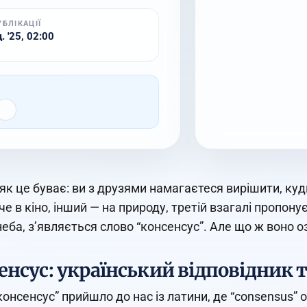
УБЛІКАЦІЇ
. '25, 02:00
 як це буває: ви з друзями намагаєтеся вирішити, куд
е в кіно, інший — на природу, третій взагалі пропону
неба, з’являється слово “консенсус”. Але що ж воно
енсус: український відповідник 
консенсус” прийшло до нас із латини, де “consensus” о