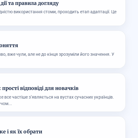
дії та правила догляду
дністю використання стоми, проходить етап адаптації. Це
поняття
о, вже чули, але не до кінця зрозуміли його значення. У
 прості відповіді для новачків
ке все частіше з’являється на вустах сучасних українців.
чом...
ке і як їх обрати