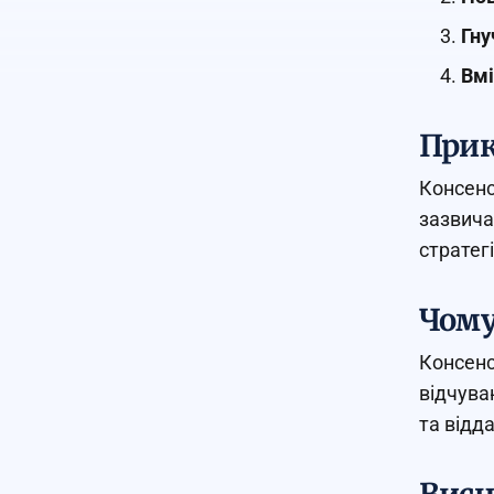
Гну
Вмі
Прик
Консенс
зазвича
стратег
Чому
Консенс
відчува
та відда