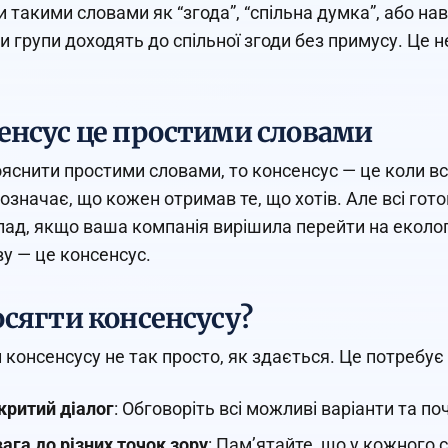
и такими словами як “згода”, “спільна думка”, або нав
и групи доходять до спільної згоди без примусу. Це 
.
енсус це простими словами
яснити простими словами, то консенсус — це коли вс
означає, що кожен отримав те, що хотів. Але всі гот
ад, якщо ваша компанія вирішила перейти на екологі
ву — це консенсус.
осягти консенсусу?
 консенсусу не так просто, як здається. Це потребує 
критий діалог
: Обговоріть всі можливі варіанти та п
ага до різних точок зору
: Пам’ятайте, що у кожного 