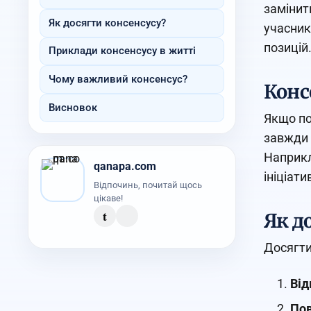
замінит
Як досягти консенсусу?
учасник
позицій
Приклади консенсусу в житті
Чому важливий консенсус?
Конс
Висновок
Якщо по
завжди 
Наприкл
qanapa.com
ініціати
Відпочинь, почитай щось
цікаве!
t
Як д
Досягти
Від
Пов