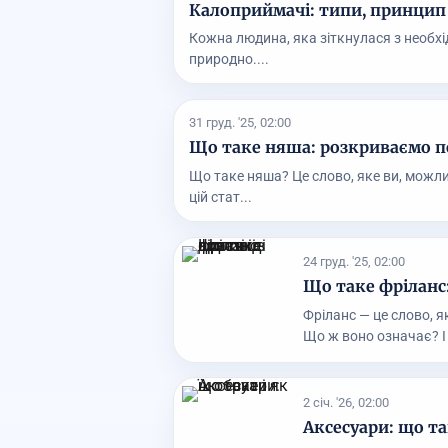
Калоприймачі: типи, принцип 
Кожна людина, яка зіткнулася з необхі
природно....
31 груд. '25, 02:00
Що таке няша: розкриваємо 
Що таке няша? Це слово, яке ви, можлив
цій стат...
24 груд. '25, 02:00
Що таке фріланс:
Фріланс — це слово, я
Що ж воно означає? І 
2 січ. '26, 02:00
Аксесуари: що та