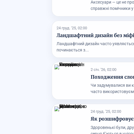
Аксесуари — це не про
справжні помічники у 
24 груд. '25, 02:00
Ландшафтний дизайн без міфів
Ландшафтний дизайн часто уявляється я
починається з...
2 січ. '26, 02:00
Походження слова
Чи задумувалися ви к
часто використовуємо 
24 груд. '25, 02:00
Як розшифровуєт
Здоровенькі були, дру
серця б’ються в унісон 