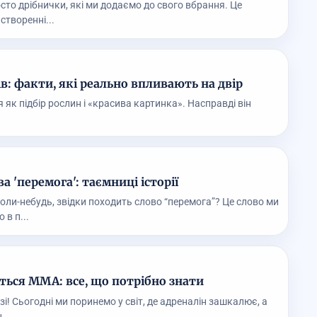
сто дрібнички, які ми додаємо до свого вбрання. Це
створенні...
: факти, які реально впливають на двір
к підбір рослин і «красива картинка». Насправді він
 'перемога': таємниці історії
оли-небудь, звідки походить слово “перемога”? Це слово ми
в п...
ься ММА: все, що потрібно знати
зі! Сьогодні ми поринемо у світ, де адреналін зашкалює, а
...