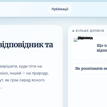
Публікації
🔥 БІЛЬШЕ ДОПИСІВ
відповідник та
Що та
відп
вирішити, куди піти на
Як розпізнати 
кіно, інший — на природу,
т, як грім серед ясного
..