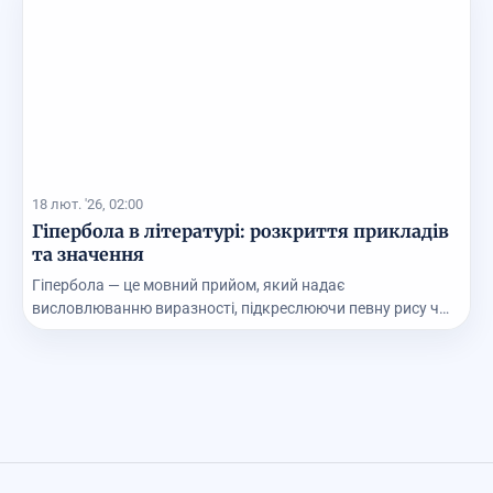
18 лют. '26, 02:00
Гіпербола в літературі: розкриття прикладів
та значення
Гіпербола — це мовний прийом, який надає
висловлюванню виразності, підкреслюючи певну рису чи
особливі...