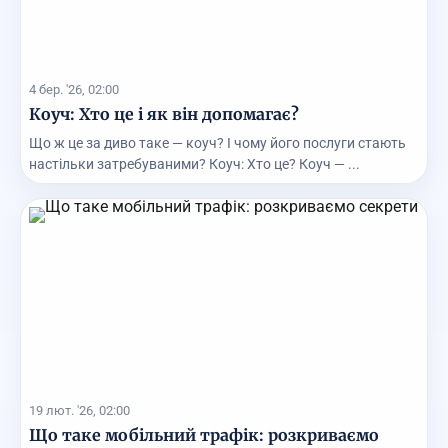
4 бер. '26, 02:00
Коуч: Хто це і як він допомагає?
Що ж це за диво таке — коуч? І чому його послуги стають
настільки затребуваними? Коуч: Хто це? Коуч — ...
19 лют. '26, 02:00
Що таке мобільний трафік: розкриваємо