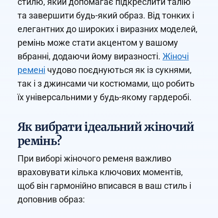
стилю, який допомагає підкреслити талію
та завершити будь-який образ. Від тонких і
елегантних до широких і виразних моделей,
ремінь може стати акцентом у вашому
вбранні, додаючи йому виразності.
Жіночі
ремені
чудово поєднуються як із сукнями,
так і з джинсами чи костюмами, що робить
їх універсальними у будь-якому гардеробі.
Як вибрати ідеальний жіночий
ремінь?
При виборі жіночого ременя важливо
враховувати кілька ключових моментів,
щоб він гармонійно вписався в ваш стиль і
доповнив образ: