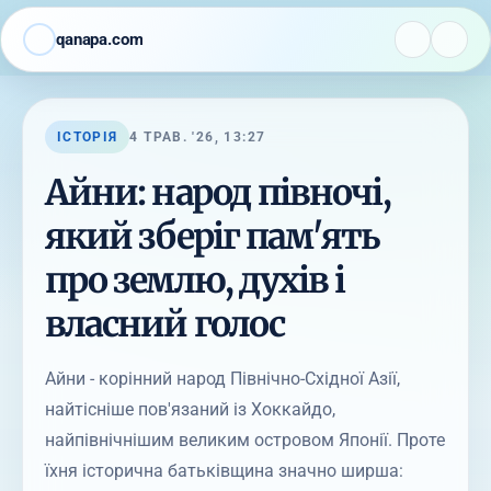
qanapa.com
ІСТОРІЯ
4 ТРАВ. '26, 13:27
Айни: народ півночі,
який зберіг пам'ять
про землю, духів і
власний голос
Айни - корінний народ Північно-Східної Азії,
найтісніше пов'язаний із Хоккайдо,
найпівнічнішим великим островом Японії. Проте
їхня історична батьківщина значно ширша: