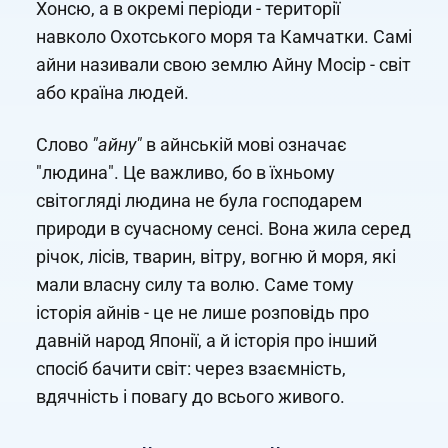
Хонсю, а в окремі періоди - території
навколо Охотського моря та Камчатки. Самі
айни називали свою землю Айну Мосір - світ
або країна людей.
Слово
"айну"
в айнській мові означає
"людина". Це важливо, бо в їхньому
світогляді людина не була господарем
природи в сучасному сенсі. Вона жила серед
річок, лісів, тварин, вітру, вогню й моря, які
мали власну силу та волю. Саме тому
історія айнів - це не лише розповідь про
давній народ Японії, а й історія про інший
спосіб бачити світ: через взаємність,
вдячність і повагу до всього живого.