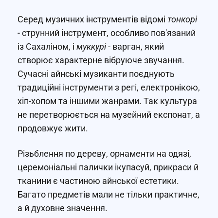
Серед музичних інструментів відомі
тонкорі
- струнний інструмент, особливо пов'язаний
із Сахаліном, і
муккурі
- варган, який
створює характерне вібруюче звучання.
Сучасні айнські музиканти поєднують
традиційні інструменти з регі, електронікою,
хіп-хопом та іншими жанрами. Так культура
не перетворюється на музейний експонат, а
продовжує жити.
Різьблення по дереву, орнаменти на одязі,
церемоніальні палички ікупасуй, прикраси й
тканини є частиною айнської естетики.
Багато предметів мали не тільки практичне,
а й духовне значення.