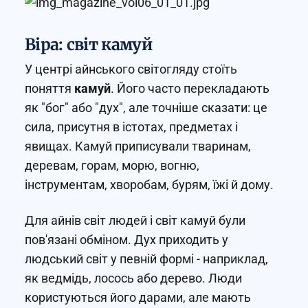
Віра: світ камуй
У центрі айнського світогляду стоїть
поняття
камуй
. Його часто перекладають
як "бог" або "дух", але точніше сказати: це
сила, присутня в істотах, предметах і
явищах. Камуй приписували тваринам,
деревам, горам, морю, вогню,
інструментам, хворобам, бурям, їжі й дому.
Для айнів світ людей і світ камуй були
пов'язані обміном. Дух приходить у
людський світ у певній формі - наприклад,
як ведмідь, лосось або дерево. Люди
користуються його дарами, але мають