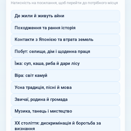
Натисність на посилання, щоб перейти до потрібного місця
Де жили й живуть айни
Походження та рання історія
Контакти з Японією та втрата земель
Побут: селище, дім і щоденна праця
Їжа: суп, каша, риба й дари лісу
Віра: світ камуй
Усна традиція, пісні й мова
Звичаї, родина й громада
Музика, танець і мистецтво
XX століття: дискримінація й боротьба за
визнання