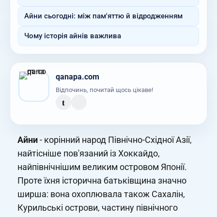
Айни сьогодні: між пам'яттю й відродженням
Чому історія айнів важлива
qanapa.com
Відпочинь, почитай щось цікаве!
t
Айни
- корінний народ Північно-Східної Азії,
найтісніше пов'язаний із Хоккайдо,
найпівнічнішим великим островом Японії.
Проте їхня історична батьківщина значно
ширша: вона охоплювала також Сахалін,
Курильські острови, частину північного