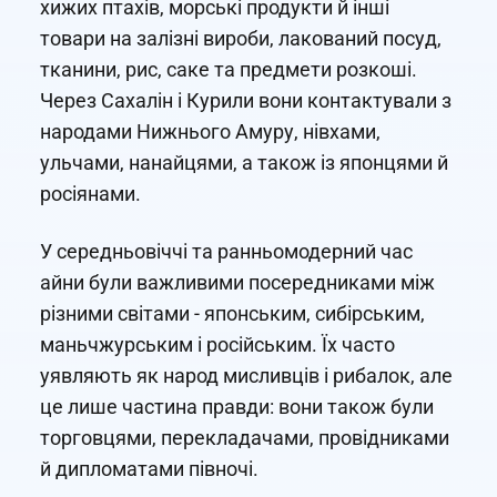
хижих птахів, морські продукти й інші
товари на залізні вироби, лакований посуд,
тканини, рис, саке та предмети розкоші.
Через Сахалін і Курили вони контактували з
народами Нижнього Амуру, нівхами,
ульчами, нанайцями, а також із японцями й
росіянами.
У середньовіччі та ранньомодерний час
айни були важливими посередниками між
різними світами - японським, сибірським,
маньчжурським і російським. Їх часто
уявляють як народ мисливців і рибалок, але
це лише частина правди: вони також були
торговцями, перекладачами, провідниками
й дипломатами півночі.