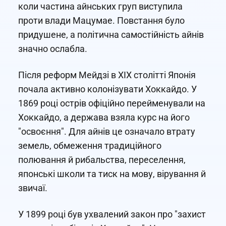
коли частина айнських груп виступила
проти влади Мацумае. Повстання було
придушене, а політична самостійність айнів
значно ослабла.
Після реформ Мейдзі в XIX столітті Японія
почала активно колонізувати Хоккайдо. У
1869 році острів офіційно перейменували на
Хоккайдо, а держава взяла курс на його
"освоєння". Для айнів це означало втрату
земель, обмеження традиційного
полювання й рибальства, переселення,
японські школи та тиск на мову, вірування й
звичаї.
У 1899 році був ухвалений закон про "захист