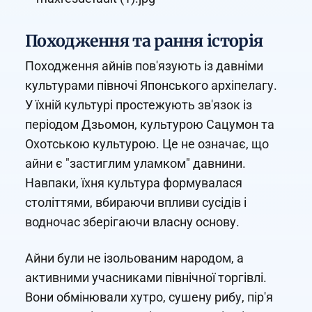
Походження та рання історія
Походження айнів пов'язують із давніми
культурами півночі Японського архіпелагу.
У їхній культурі простежують зв'язок із
періодом Дзьомон, культурою Сацумон та
Охотською культурою. Це не означає, що
айни є "застиглим уламком" давнини.
Навпаки, їхня культура формувалася
століттями, вбираючи впливи сусідів і
водночас зберігаючи власну основу.
Айни були не ізольованим народом, а
активними учасниками північної торгівлі.
Вони обмінювали хутро, сушену рибу, пір'я