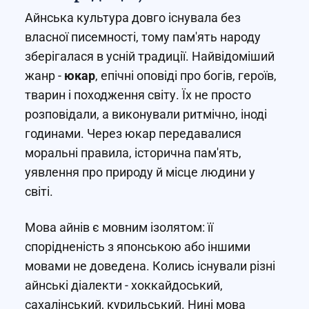
Айнська культура довго існувала без
власної писемності, тому пам'ять народу
зберігалася в усній традиції. Найвідоміший
жанр -
юкар
, епічні оповіді про богів, героїв,
тварин і походження світу. Їх не просто
розповідали, а виконували ритмічно, іноді
годинами. Через юкар передавалися
моральні правила, історична пам'ять,
уявлення про природу й місце людини у
світі.
Мова айнів є мовним ізолятом: її
спорідненість з японською або іншими
мовами не доведена. Колись існували різні
айнські діалекти - хоккайдоський,
сахалінський, курильський. Нині мова