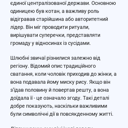
єдиної централізованої держави. Основною
одиницею був котан, а важливу роль
відігравав старійшина або авторитетний
лідер. Він міг проводити ритуали,
вирішувати суперечки, представляти
громаду у відносинах із сусідами.
Шлюбні звичаї різнилися залежно від
регіону. Відомий опис традиційного
сватання, коли чоловік приходив до жінки, а
вона подавала йому миску рису. Якщо він
з'їдав половину й повертав решту, а вона
доїдала її - це означало згоду. Такі деталі
добре показують, наскільки важливими
були символічні дії в повсякденному житті.