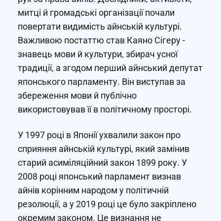
митці й громадські організації почали
повертати видимість айнській культурі.
Важливою постаттю став Каяно Сігеру -
знавець мови й культури, збирач усної
традиції, а згодом перший айнський депутат
японського парламенту. Він виступав за
збереження мови й публічно
використовував її в політичному просторі.
У 1997 році в Японії ухвалили закон про
сприяння айнській культурі, який замінив
старий асиміляційний закон 1899 року. У
2008 році японський парламент визнав
айнів корінним народом у політичній
резолюції, а у 2019 році це було закріплено
окремим законом. Це визнання не