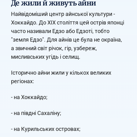
Де жили й живуть айни
Найвідоміший центр айнської культури -
Хоккайдо. До XIX століття цей острів японці
часто називали Едзо або Едзоті, тобто
"земля Едзо". Для айнів це була не окраїна,
а звичний світ річок, гір, узбереж,
мисливських угідь і селищ.
Історично айни жили у кількох великих
регіонах:
- на Хоккайдо;
- на півдні Сахаліну;
- на Курильських островах;