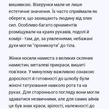
вишивкою. Візерунки мали не лише
естетичне значення. Їх часто сприймали як
обереги, що захищають людину від злих
сил. Особливо багато орнаментів
розміщували на краях рукавів, подолі й
комірі - там, де, за уявленнями, небажані
духи могли "проникнути" до тіла.
Жінки носили намиста з великих скляних
намистин, металеві прикраси, вишиті
пов'язки. У минулому важливою ознакою
дорослості й готовності до шлюбу були
жіночі татуювання навколо рота та на
руках. Для стороннього погляду вони могли
здаватися незвичними, але для самих айнів
це був знак краси, зрілості, належності до