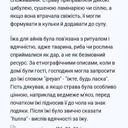
цибулею, сушеною ламінарією чи сіллю, а
якщо вона втрачала свіжість, її могли
формувати в кульки й додавати до супу.
Їжа для айнів була пов'язана з ритуалом і
вдячністю, адже тварина, риба чи рослина
сприймалися як дар, а не як безмовний
ресурс. За етнографічними описами, коли в
домі були гості, господиня могла запросити
до їжі словом
"ipeyan"
- "їжте, будь ласка".
Гість дякував, а якщо страва була особливо
цінною, наприклад ведмеже м'ясо, перед
початком їжі підносив її до чола на знак
подяки. Після їжі було звично сказати
"hunna"
- вислів вдячності за їжу.