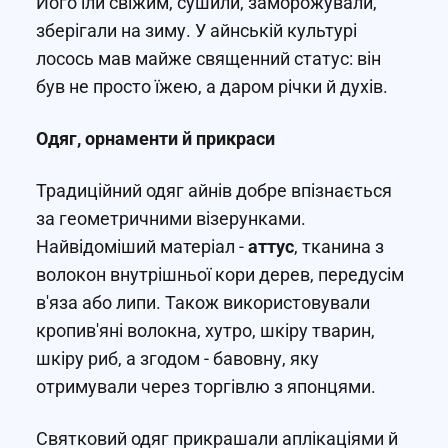
Його їли свіжим, сушили, заморожували,
зберігали на зиму. У айнській культурі
лосось мав майже священний статус: він
був не просто їжею, а даром річки й духів.
Одяг, орнаменти й прикраси
Традиційний одяг айнів добре впізнається
за геометричними візерунками.
Найвідоміший матеріал -
аттус
, тканина з
волокон внутрішньої кори дерев, передусім
в'яза або липи. Також використовували
кропив'яні волокна, хутро, шкіру тварин,
шкіру риб, а згодом - бавовну, яку
отримували через торгівлю з японцями.
Святковий одяг прикрашали аплікаціями й