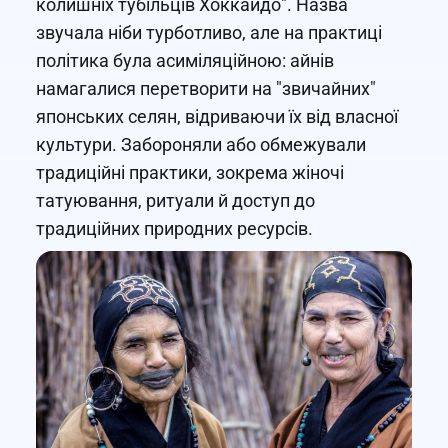
колишніх тубільців Хоккайдо". Назва
звучала ніби турботливо, але на практиці
політика була асиміляційною: айнів
намагалися перетворити на "звичайних"
японських селян, відриваючи їх від власної
культури. Забороняли або обмежували
традиційні практики, зокрема жіночі
татуювання, ритуали й доступ до
традиційних природних ресурсів.