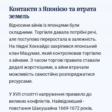
Контакти з Японією та втрата
земель
Відносини айнів із японцями були
складними. Торгівля давала потрібні речі,
але поступово переростала в залежність.
На півдні Хоккайдо закріпився японський
клан Мацумае, який контролював торгівлю
з айнами. З часом торгові правила ставали
дедалі жорсткішими, а айни втрачали
можливість самостійно розпоряджатися
ресурсами.
У XVII столітті напруження призвело до
великих конфліктів. Найвідоміший -
повстання Шакушайна 1669-1672 років,