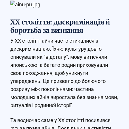
XX століття: дискримінація й
боротьба за визнання
У XX столітті айни часто стикалися з
дискримінацією. Їхню культуру довго
описували як "відсталу", мову витісняли
японською, а багато родин приховували
своє походження, щоб уникнути
упереджень. Це призвело до болючого
розриву між поколіннями: частина
молодших айнів виростала без знання мови,
ритуалів і родинної історії.
Та водночас саме у XX столітті посилився
рух за права айнів. Дослідники, активісти,