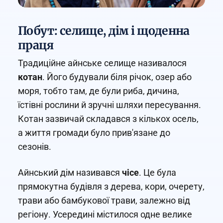
Побут: селище, дім і щоденна
праця
Традиційне айнське селище називалося
котан
. Його будували біля річок, озер або
моря, тобто там, де були риба, дичина,
їстівні рослини й зручні шляхи пересування.
Котан зазвичай складався з кількох осель,
а життя громади було прив'язане до
сезонів.
Айнський дім називався
чісе
. Це була
прямокутна будівля з дерева, кори, очерету,
трави або бамбукової трави, залежно від
регіону. Усередині містилося одне велике