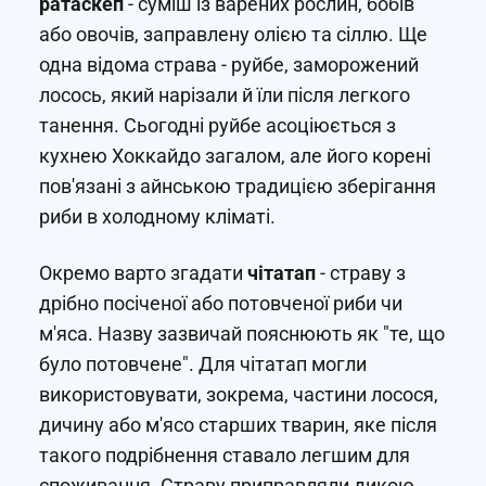
ратаскеп
- суміш із варених рослин, бобів
або овочів, заправлену олією та сіллю. Ще
одна відома страва - руйбе, заморожений
лосось, який нарізали й їли після легкого
танення. Сьогодні руйбе асоціюється з
кухнею Хоккайдо загалом, але його корені
пов'язані з айнською традицією зберігання
риби в холодному кліматі.
Окремо варто згадати
чітатап
- страву з
дрібно посіченої або потовченої риби чи
м'яса. Назву зазвичай пояснюють як "те, що
було потовчене". Для чітатап могли
використовувати, зокрема, частини лосося,
дичину або м'ясо старших тварин, яке після
такого подрібнення ставало легшим для
споживання. Страву приправляли дикою