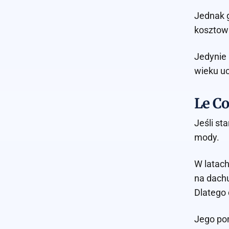
Jednak g
kosztow
Jedynie 
wieku u
Le Co
Jeśli st
mody.
W latach
na dachu
Dlatego 
Jego pom