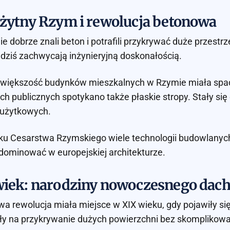
ożytny Rzym i rewolucja betonowa
e dobrze znali beton i potrafili przykrywać duże przestrze
 dziś zachwycają inżynieryjną doskonałością.
większość budynków mieszkalnych w Rzymie miała spadzi
h publicznych spotykano także płaskie stropy. Stały s
użytkowych.
ku Cesarstwa Rzymskiego wiele technologii budowlanych
dominować w europejskiej architekturze.
wiek: narodziny nowoczesnego dac
a rewolucja miała miejsce w XIX wieku, gdy pojawiły się
ły na przykrywanie dużych powierzchni bez skomplikowa