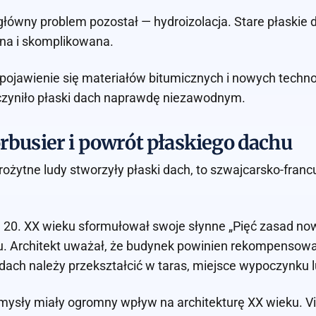
łówny problem pozostał — hydroizolacja. Stare płaskie 
na i skomplikowana.
pojawienie się materiałów bitumicznych i nowych technolo
czyniło płaski dach naprawdę niezawodnym.
rbusier i powrót płaskiego dachu
arożytne ludy stworzyły płaski dach, to szwajcarsko-franc
 20. XX wieku sformułował swoje słynne „Pięć zasad now
. Architekt uważał, że budynek powinien rekompensować
dach należy przekształcić w taras, miejsce wypoczynku 
ysły miały ogromny wpływ na architekturę XX wieku. Vi