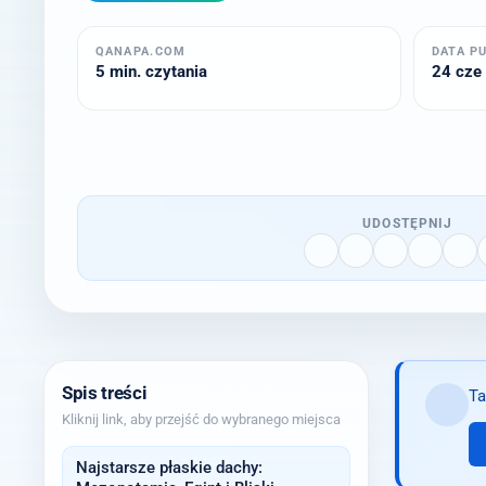
QANAPA.COM
DATA P
5 min. czytania
24 cze 
UDOSTĘPNIJ
Spis treści
Ta
Kliknij link, aby przejść do wybranego miejsca
Najstarsze płaskie dachy: