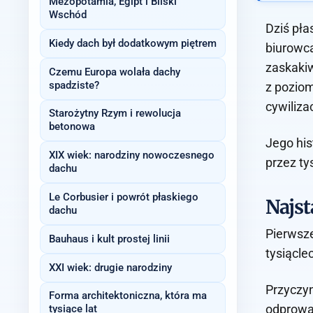
Mezopotamia, Egipt i Bliski
Wschód
Dziś pła
Kiedy dach był dodatkowym piętrem
biurowca
zaskakiw
Czemu Europa wolała dachy
spadziste?
z pozio
cywilizac
Starożytny Rzym i rewolucja
betonowa
Jego his
XIX wiek: narodziny nowoczesnego
przez ty
dachu
Le Corbusier i powrót płaskiego
Najst
dachu
Pierwsze
Bauhaus i kult prostej linii
tysiącle
XXI wiek: drugie narodziny
Przyczyn
Forma architektoniczna, która ma
odprowad
tysiące lat