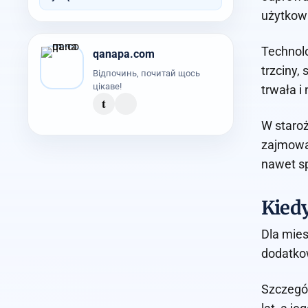
użytkową
Technolo
qanapa.com
trzciny,
Відпочинь, почитай щось
цікаве!
trwała i
t
W staroż
zajmowal
nawet s
Kied
Dla mies
dodatko
Szczegól