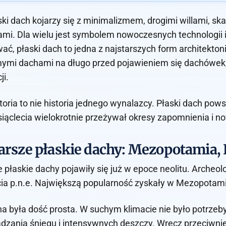
ski dach kojarzy się z minimalizmem, drogimi willami, 
mi. Dla wielu jest symbolem nowoczesnych technologii 
ać, płaski dach to jedna z najstarszych form architekto
mymi dachami na długo przed pojawieniem się dachówek,
ji.
toria to nie historia jednego wynalazcy. Płaski dach pow
siąclecia wielokrotnie przeżywał okresy zapomnienia i n
arsze płaskie dachy: Mezopotamia, 
 płaskie dachy pojawiły się już w epoce neolitu. Archeol
cia p.n.e. Największą popularność zyskały w Mezopotamii,
a była dość prosta. W suchym klimacie nie było potrzeb
zania śniegu i intensywnych deszczy. Wręcz przeciwnie