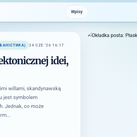
Wpisy
РБАНІСТИКА)
24 CZE '26 16:17
ektonicznej idei,
gimi willami, skandynawską
lu jest symbolem
h. Jednak, co może
rm...