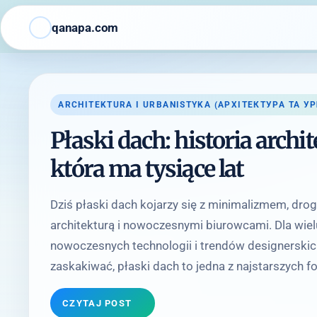
qanapa.com
ARCHITEKTURA I URBANISTYKA (АРХІТЕКТУРА ТА У
Płaski dach: historia archit
która ma tysiące lat
Dziś płaski dach kojarzy się z minimalizmem, dro
architekturą i nowoczesnymi biurowcami. Dla wie
nowoczesnych technologii i trendów designerskic
zaskakiwać, płaski dach to jedna z najstarszych fo
CZYTAJ POST