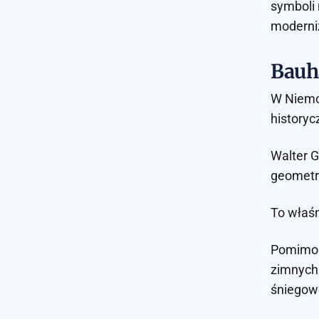
symboli 
moderniz
Bauha
W Niemcz
historycz
Walter G
geometry
To właśn
Pomimo p
zimnych 
śniegowe