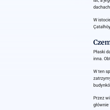
lat, a j
dachach,
W istoci
Çatalhö
Czemu
Płaski d
inna. Ob
W ten s
zatrzymy
budynkó
Przez wi
głównie 