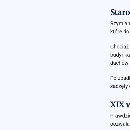
Star
Rzymiani
które do
Chociaż 
budynkac
dachów 
Po upad
zaczęły 
XIX 
Prawdziw
pozwala