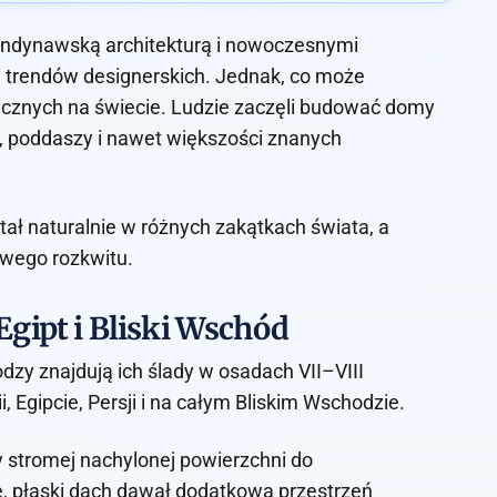
skandynawską architekturą i nowoczesnymi
i trendów designerskich. Jednak, co może
nicznych na świecie. Ludzie zaczęli budować domy
 poddaszy i nawet większości znanych
stał naturalnie w różnych zakątkach świata, a
owego rozkwitu.
Egipt i Bliski Wschód
odzy znajdują ich ślady w osadach VII–VIII
 Egipcie, Persji i na całym Bliskim Wschodzie.
y stromej nachylonej powierzchni do
, płaski dach dawał dodatkową przestrzeń