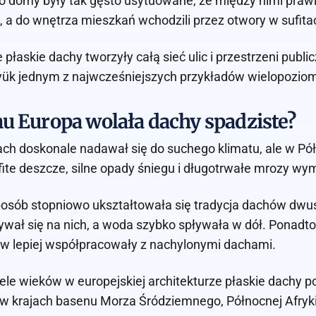
ego domy były tak gęsto usytuowane, że między nimi prawie 
 a do wnętrza mieszkań wchodzili przez otwory w sufita
e płaskie dachy tworzyły całą sieć ulic i przestrzeni pub
yük jednym z najwcześniejszych przykładów wielopozio
 Europa wolała dachy spadziste?
ach doskonale nadawał się do suchego klimatu, ale w Półn
fite deszcze, silne opady śniegu i długotrwałe mrozy wy
posób stopniowo ukształtowała się tradycja dachów dwu
wał się na nich, a woda szybko spływała w dół. Ponadt
w lepiej współpracowały z nachylonymi dachami.
ele wieków w europejskiej architekturze płaskie dachy 
w krajach basenu Morza Śródziemnego, Północnej Afryki