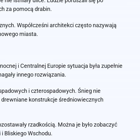
nie istniały ulice. Ludzie poruszali się po
ch za pomocą drabin.
licznych. Współcześni architekci często nazywają
mowego miasta.
ocnej i Centralnej Europie sytuacja była zupełnie
magały innego rozwiązania.
spadowych i czterospadowych. Śnieg nie
o drewniane konstrukcje średniowiecznych
pozostawały rzadkością. Można je było zobaczyć
 i Bliskiego Wschodu.