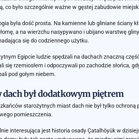
, co było szczególnie ważne w gęstej zabudowie miejski
gia była dość prosta. Na kamienne lub gliniane ściany kł
 słomę, a na wierzchu nasypywano i ubijano warstwę glin
 nadająca się do codziennego użytku.
ytnym Egipcie ludzie spędzali na dachach znaczną część
i się rzemiosłem i odpoczywali po zachodzie słońca, gdy
pali pod gołym niebem.
y dach był dodatkowym piętrem
zkańców starożytnych miast dach nie był tylko ochroną 
wego pomieszczenia.
nie interesująca jest historia osady Çatalhöyük w dzisiej