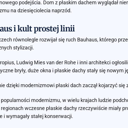
nowego podejścia. Dom z płaskim dachem wyglądał niema
mu na dziesięciolecia naprzód.
us i kult prostej linii
ech równolegle rozwijał się ruch Bauhaus, którego prze
nych stylizacji.
ropius, Ludwig Mies van der Rohe i inni architekci ogłosi
czne bryły, duże okna i płaskie dachy stały się nowym j
ie dzięki modernizmowi płaski dach zaczął kojarzyć się z
opularności modernizmu, w wielu krajach ludzie podchod
regionach wczesne płaskie dachy rzeczywiście miały prob
 i wymagały stałej konserwacji.