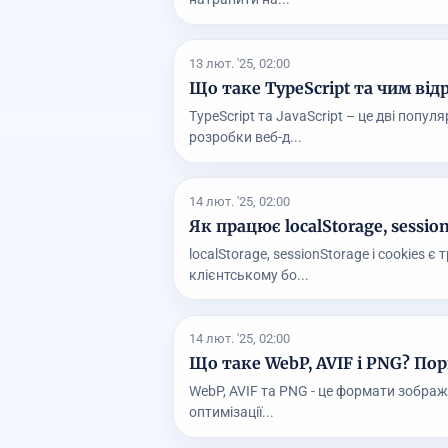
13 лют. '25, 02:00
Що таке TypeScript та чим відр
TypeScript та JavaScript – це дві поп
розробки веб-д...
14 лют. '25, 02:00
Як працює localStorage, sessionS
localStorage, sessionStorage і cookies
клієнтському бо...
14 лют. '25, 02:00
Що таке WebP, AVIF і PNG? По
WebP, AVIF та PNG - це формати зобра
оптимізації...