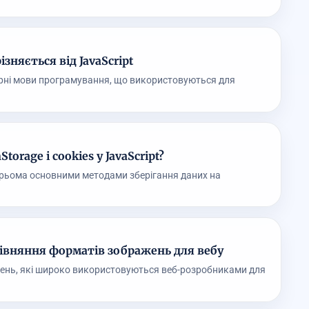
ізняється від JavaScript
улярні мови програмування, що використовуються для
torage і cookies у JavaScript?
 є трьома основними методами зберігання даних на
рівняння форматів зображень для вебу
жень, які широко використовуються веб-розробниками для