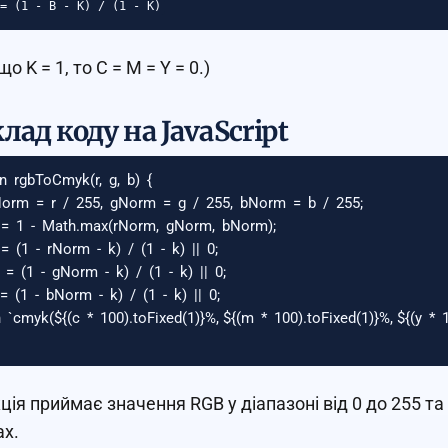
що K = 1, то C = M = Y = 0.)
лад коду на JavaScript
on
rgbToCmyk
(
r
,
g
,
b
)
{
Norm
=
r
/
255
,
gNorm
=
g
/
255
,
bNorm
=
b
/
255
;
=
1
-
Math
.
max
(
rNorm
,
gNorm
,
bNorm
);
=
(
1
-
rNorm
-
k
)
/
(
1
-
k
)
||
0
;
=
(
1
-
gNorm
-
k
)
/
(
1
-
k
)
||
0
;
=
(
1
-
bNorm
-
k
)
/
(
1
-
k
)
||
0
;
n
`cmyk(
${(
c
*
100
).
toFixed
(
1
)}
%, 
${(
m
*
100
).
toFixed
(
1
)}
%, 
${(
y
*
ція приймає значення RGB у діапазоні від 0 до 255 т
ах.