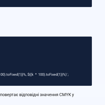
100
).
toFixed
(
1
)}
%, 
${(
k
*
100
).
toFixed
(
1
)}
%)`
;
а повертає відповідні значення CMYK у