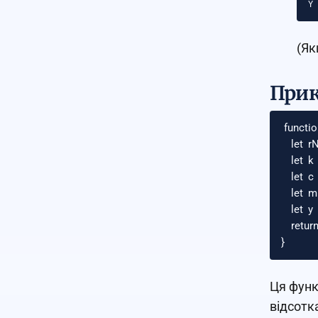
(Як
Прик
functi
let
r
let
k
let
c
let
m
let
y
retur
}
Ця функ
відсотк