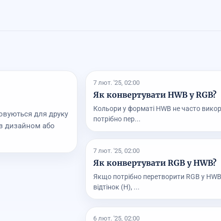
7 лют. '25, 02:00
Як конвертувати HWB у RGB?
Кольори у форматі HWB не часто викори
товуються для друку
потрібно пер...
 з дизайном або
7 лют. '25, 02:00
Як конвертувати RGB у HWB?
Якщо потрібно перетворити RGB у HWB
відтінок (H), ...
6 лют. '25, 02:00