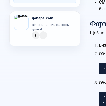
CMY
біл
qanapa.com
Форм
Відпочинь, почитай щось
цікаве!
Щоб пер
t
Виз
Обч
Обч
C
M 