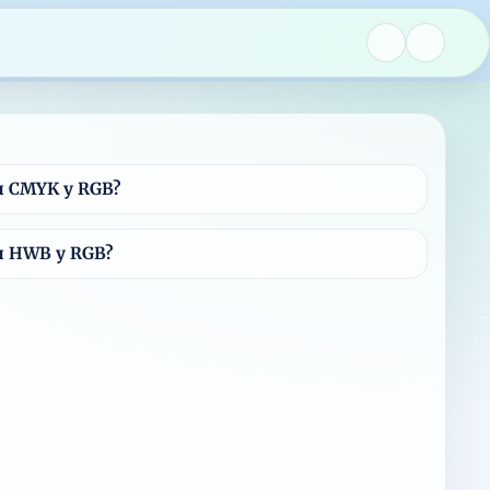
и CMYK у RGB?
и HWB у RGB?