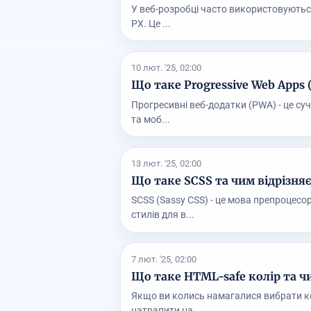
У веб-розробці часто використовуються
PX. Це ...
10 лют. '25, 02:00
Що таке Progressive Web Apps
Прогресивні веб-додатки (PWA) - це суч
та моб...
13 лют. '25, 02:00
Що таке SCSS та чим відрізняє
SCSS (Sassy CSS) - це мова препроцесо
стилів для в...
7 лют. '25, 02:00
Що таке HTML-safe колір та чи
Якщо ви колись намагалися вибрати ко
натрапити на...