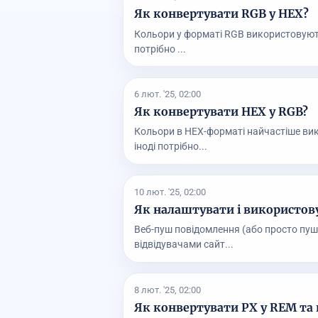
Як конвертувати RGB у HEX?
Кольори у форматі RGB використовуютьс
потрібно ...
6 лют. '25, 02:00
Як конвертувати HEX у RGB?
Кольори в HEX-форматі найчастіше вик
іноді потрібно...
10 лют. '25, 02:00
Як налаштувати і використов
Веб-пуш повідомлення (або просто пуш (
відвідувачами сайт...
8 лют. '25, 02:00
Як конвертувати PX у REM та