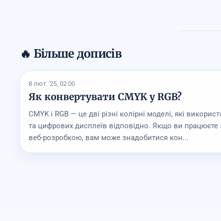
🔥 Більше дописів
8 лют. '25, 02:00
Як конвертувати CMYK у RGB?
CMYK і RGB — це дві різні колірні моделі, які викорис
та цифрових дисплеїв відповідно. Якщо ви працюєте
веб-розробкою, вам може знадобитися кон...