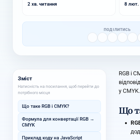
2 хв. читання
8 лют. 
ПОДІЛИТИСЬ
RGB і C
Зміст
відпові
Натисність на посилання, щоб перейти до
у CMYK.
потрібного місця
Що таке RGB і CMYK?
Що т
Формула для конвертації RGB →
RGB
CMYK
дод
Приклад коду на JavaScript