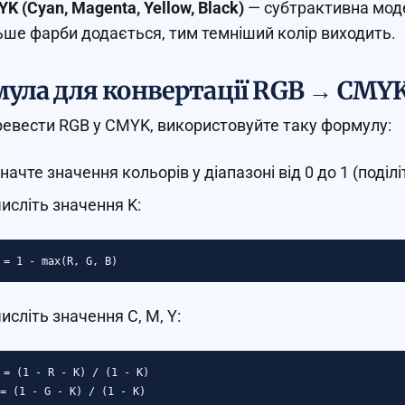
K (Cyan, Magenta, Yellow, Black)
— субтрактивна моде
ьше фарби додається, тим темніший колір виходить.
ула для конвертації RGB → CMY
евести RGB у CMYK, використовуйте таку формулу:
начте значення кольорів у діапазоні від 0 до 1 (поділ
исліть значення K:
исліть значення C, M, Y:
 = (1 - R - K) / (1 - K)

= (1 - G - K) / (1 - K)
