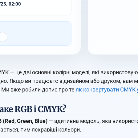
'25, 02:00
MYK — це дві основні колірні моделі, які використову
дно. Якщо ви працюєте з дизайном або друком, вам 
 Ми вже робили допис про те
як конвертувати CMYK 
аке RGB і CMYK?
 (Red, Green, Blue)
— адитивна модель, яка використо
ається, тим яскравіші кольори.