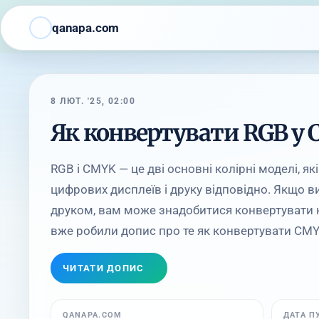
qanapa.com
8 ЛЮТ. '25, 02:00
Як конвертувати RGB у
RGB і CMYK — це дві основні колірні моделі, я
цифрових дисплеїв і друку відповідно. Якщо 
друком, вам може знадобитися конвертувати 
вже робили допис про те як конвертувати CMYK
ЧИТАТИ ДОПИС
QANAPA.COM
ДАТА П