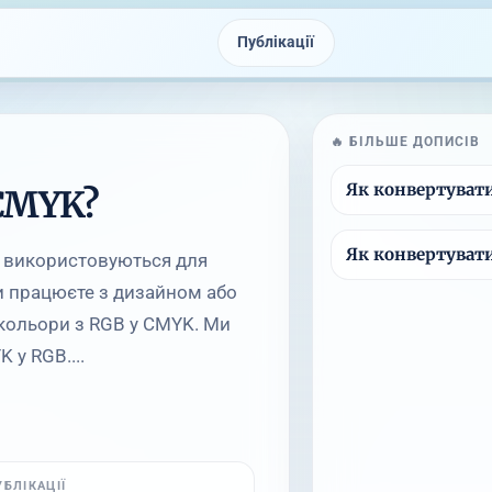
Публікації
🔥 БІЛЬШЕ ДОПИСІВ
Як конвертуват
 CMYK?
Як конвертуват
кі використовуються для
ви працюєте з дизайном або
кольори з RGB у CMYK. Ми
 у RGB....
УБЛІКАЦІЇ