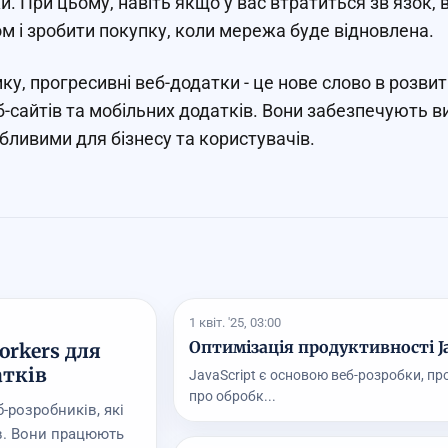
и. При цьому, навіть якщо у вас втратиться зв’язок
м і зробити покупку, коли мережа буде відновлена.
мку, прогресивні веб-додатки - це нове слово в розвит
б-сайтів та мобільних додатків. Вони забезпечують ви
абливими для бізнесу та користувачів.
1 квіт. '25, 03:00
Оптимізація продуктивності J
orkers для
атків
JavaScript є основою веб-розробки, пр
про обробк...
-розробників, які
ів. Вони працюють