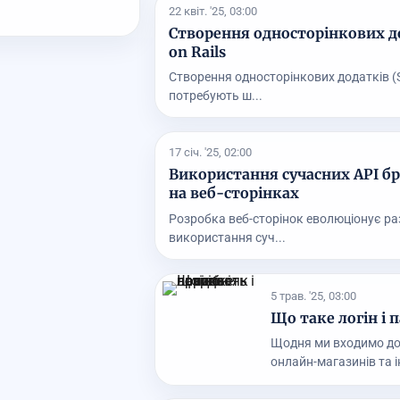
22 квіт. '25, 03:00
Створення односторінкових до
on Rails
Створення односторінкових додатків (S
потребують ш...
17 січ. '25, 02:00
Використання сучасних API бр
на веб-сторінках
Розробка веб-сторінок еволюціонує раз
використання суч...
5 трав. '25, 03:00
Що таке логін і 
Щодня ми входимо до 
онлайн-магазинів та і