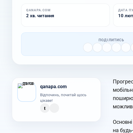
QANAPA.COM
ДАТА П
2 хв. читання
10 лют.
ПОДІЛИТИСЬ
Прогрес
qanapa.com
мобільн
Відпочинь, почитай щось
поширюю
цікаве!
можливі
t
Основні
на будь