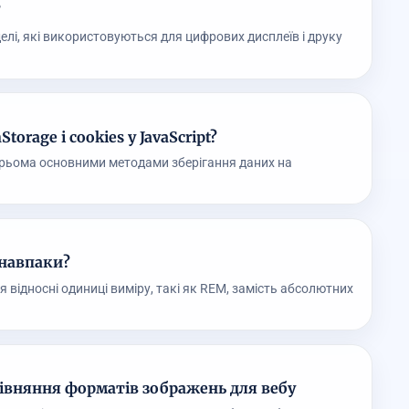
?
делі, які використовуються для цифрових дисплеїв і друку
torage і cookies у JavaScript?
 є трьома основними методами зберігання даних на
 навпаки?
 відносні одиниці виміру, такі як REM, замість абсолютних
рівняння форматів зображень для вебу