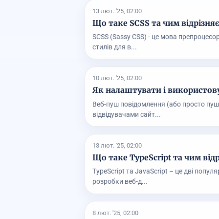
13 лют. '25, 02:00
Що таке SCSS та чим відрізняє
SCSS (Sassy CSS) - це мова препроцесо
стилів для в...
10 лют. '25, 02:00
Як налаштувати і використов
Веб-пуш повідомлення (або просто пуш (
відвідувачами сайт...
13 лют. '25, 02:00
Що таке TypeScript та чим відр
TypeScript та JavaScript – це дві поп
розробки веб-д...
8 лют. '25, 02:00