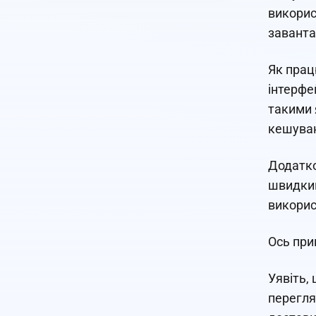
викорис
заванта
Як прац
інтерфе
такими 
кешуван
Додатко
швидкий
викорис
Ось при
Уявіть,
перегля