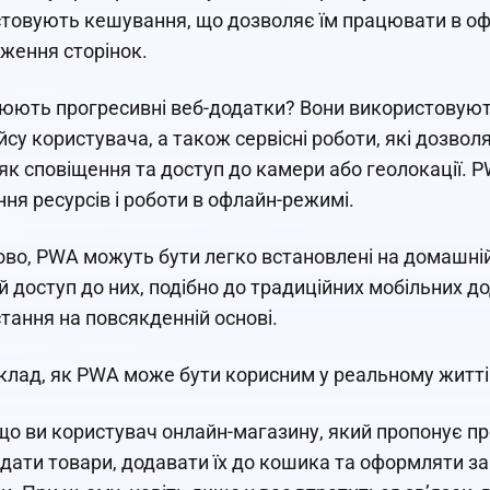
товують кешування, що дозволяє їм працювати в оф
ження сторінок.
юють прогресивні веб-додатки? Вони використовують
йсу користувача, а також сервісні роботи, які дозво
як сповіщення та доступ до камери або геолокації. 
ня ресурсів і роботи в офлайн-режимі.
во, PWA можуть бути легко встановлені на домашні
 доступ до них, подібно до традиційних мобільних до
тання на повсякденній основі.
клад, як PWA може бути корисним у реальному житті
 що ви користувач онлайн-магазину, який пропонує 
дати товари, додавати їх до кошика та оформляти з