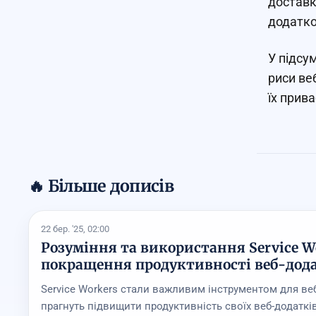
доставк
додатко
У підсу
риси ве
їх прив
🔥 Більше дописів
22 бер. '25, 02:00
Розуміння та використання Service W
покращення продуктивності веб-дод
Service Workers стали важливим інструментом для веб
прагнуть підвищити продуктивність своїх веб-додатк