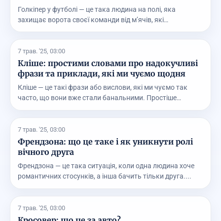
Голкіпер у футболі — це така людина на полі, яка
захищає ворота своєї команди від м’ячів, які
намагают...
7 трав. '25, 03:00
Кліше: простими словами про надокучливі
фрази та приклади, які ми чуємо щодня
Кліше — це такі фрази або вислови, які ми чуємо так
часто, що вони вже стали банальними. Простіше
кажу...
7 трав. '25, 03:00
Френдзона: що це таке і як уникнути ролі
вічного друга
Френдзона — це така ситуація, коли одна людина хоче
романтичних стосунків, а інша бачить тільки друга....
7 трав. '25, 03:00
Кросовер: що це за авто?