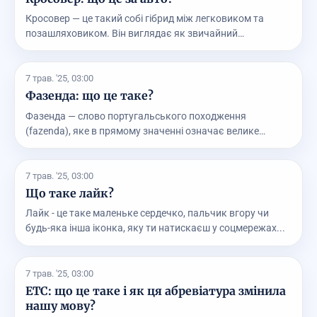
Кросовер — це такий собі гібрид між легковиком та
позашляховиком. Він виглядає як звичайний
автомобіль...
7 трав. '25, 03:00
Фазенда: що це таке?
Фазенда — слово португальського походження
(fazenda), яке в прямому значенні означає велике
сільське г...
7 трав. '25, 03:00
Що таке лайк?
Лайк - це таке маленьке сердечко, пальчик вгору чи
будь-яка інша іконка, яку ти натискаєш у соцмережах...
7 трав. '25, 03:00
ETC: що це таке і як ця абревіатура змінила
нашу мову?