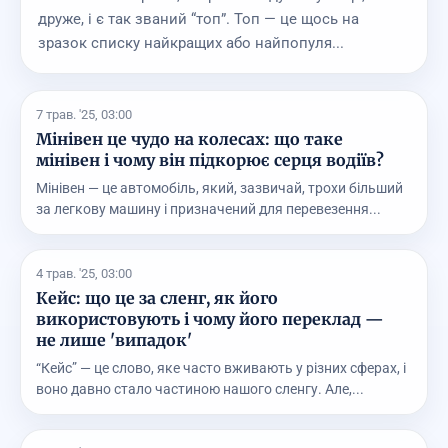
друже, і є так званий “топ”. Топ — це щось на
зразок списку найкращих або найпопуля...
7 трав. '25, 03:00
Мінівен це чудо на колесах: що таке
мінівен і чому він підкорює серця водіїв?
Мінівен — це автомобіль, який, зазвичай, трохи більший
за легкову машину і призначений для перевезення...
4 трав. '25, 03:00
Кейс: що це за сленг, як його
використовують і чому його переклад —
не лише 'випадок'
“Кейс” — це слово, яке часто вживають у різних сферах, і
воно давно стало частиною нашого сленгу. Але,...