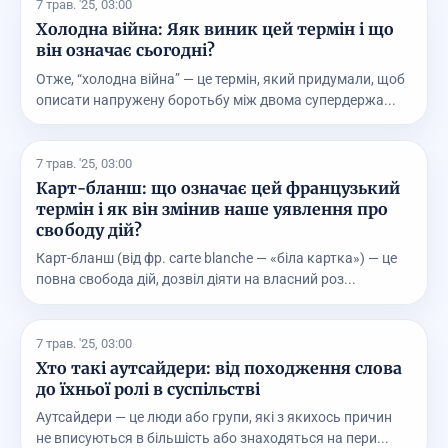
7 трав. '25, 03:00
Холодна війна: Яяк виник цей термін і що
він означає сьогодні?
Отже, “холодна війна” — це термін, який придумали, щоб
описати напружену боротьбу між двома супердержа...
7 трав. '25, 03:00
Карт-бланш: що означає цей французький
термін і як він змінив наше уявлення про
свободу дій?
Карт-бланш (від фр. carte blanche — «біла картка») — це
повна свобода дій, дозвіл діяти на власний роз...
7 трав. '25, 03:00
Хто такі аутсайдери: від походження слова
до їхньої ролі в суспільстві
Аутсайдери — це люди або групи, які з якихось причин
не вписуються в більшість або знаходяться на пери...