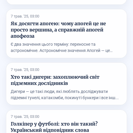
7 трав. '25, 03:00
Як досягти апогею: чому апогей це не
просто вершина, а справжній апогей
апофеоза
Є два значення цього терміну: переносне та
астрономічне. Астрономічне значення Апогей — це
найдальша т...
7 трав. '25, 03:00
Хто такі дигери: захоплюючий світ
підземних дослідників
Дигери — це такі люди, які люблять досліджувати
підземні тунелі, катакомби, покинуті бункери і все інш...
7 трав. '25, 03:00
Голкіпер у футболі: хто він такий?
Український відповідник слова