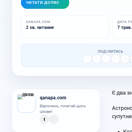
ЧИТАТИ ДОПИС
QANAPA.COM
ДАТА П
2 хв. читання
7 трав.
ПОДІЛИТИСЬ
Є два з
qanapa.com
Відпочинь, почитай щось
Астроно
цікаве!
супутни
t
Кол