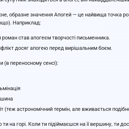
не, образне значення Апогей — це найвища точка розв
ощо). Наприклад:
 роман став апогеєм творчості письменника.
флікт досяг апогею перед вирішальним боєм.
и (в переносному сенсі):
ьмінація
ршина
іт (теж астрономічний термін, але вживається подібн
 ти на горі. Коли ти підіймаєшся на її вершину, ти до