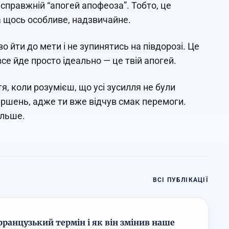
 справжній “апогей апофеоза”. Тобто, це
а щось особливе, надзвичайне.
 йти до мети і не зупинятись на півдорозі. Це
все йде просто ідеально — це твій апогей.
я, коли розумієш, що усі зусилля не були
ршень, адже ти вже відчув смак перемоги.
ільше.
ВСІ ПУБЛІКАЦІЇ
ранцузький термін і як він змінив наше