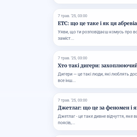
7 трав. '25, 03:00
ETC: що це таке і як ця абрев
Уяви, що ти розповідаєш комусь про всі 
заміст...
7 трав. '25, 03:00
Хто такі дигери: захоплюючий
Дигери — це такі люди, які люблять дос
все інш...
7 трав. '25, 03:00
Джетлаг: що це за феномен і 
Джетлаг - це таке дивне відчуття, яке
поясів,...