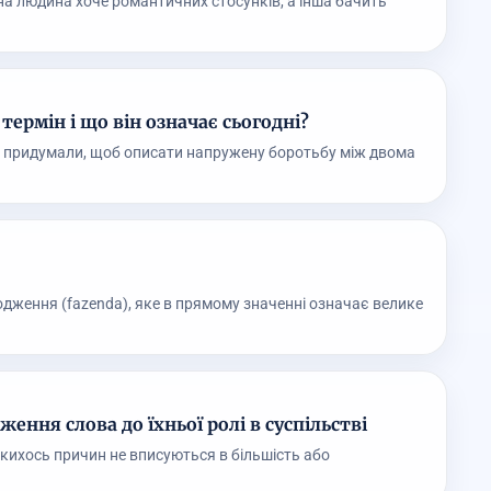
на людина хоче романтичних стосунків, а інша бачить
термін і що він означає сьогодні?
кий придумали, щоб описати напружену боротьбу між двома
дження (fazenda), яке в прямому значенні означає велике
ження слова до їхньої ролі в суспільстві
 якихось причин не вписуються в більшість або