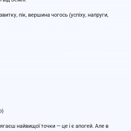
итку, пік, вершина чогось (успіху, напруги,
о)
сягаєш найвищої точки — це і є апогей. Але в