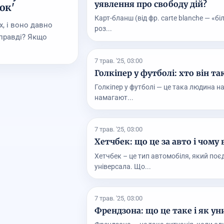
уявлення про свободу дій?
ок'
Карт-бланш (від фр. carte blanche — «бі
х, і воно давно
роз...
справді? Якщо
7 трав. '25, 03:00
Голкіпер у футболі: хто він т
Голкіпер у футболі — це така людина на
намагают...
7 трав. '25, 03:00
Хетчбек: що це за авто і чому 
Хетчбек – це тип автомобіля, який поєд
універсала. Що...
7 трав. '25, 03:00
Френдзона: що це таке і як ун