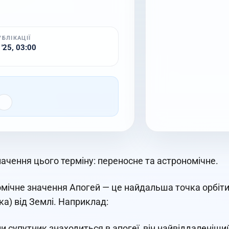
УБЛІКАЦІЇ
 '25, 03:00
начення цього терміну: переносне та астрономічне.
мічне значення Апогей — це найдальша точка орбіти 
ка) від Землі. Наприклад:
и супутник знаходиться в апогеї, він найвіддаленіший