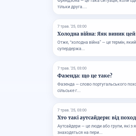
Френдзона — це така ситуація, коли од
тільки друга....
7 трав. '25, 03:00
Холодна війна: Яяк виник цей 
Отже, “холодна війна” — це термін, я
супердержа...
7 трав. '25, 03:00
Фазенда: що це таке?
Фазенда — слово португальського похо
сільське г...
7 трав. '25, 03:00
Хто такі аутсайдери: від поход
Аутсайдери — це люди або групи, які з
знаходяться на пери...