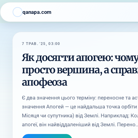
qanapa.com
7 ТРАВ. '25, 03:00
Як досягти апогею: чому
просто вершина, а спра
апофеоза
Є два значення цього терміну: переносне та а
значення Апогей — це найдальша точка орбіти 
Місяця чи супутника) від Землі. Наприклад: К
апогеї, він найвіддаленіший від Землі. Перено..