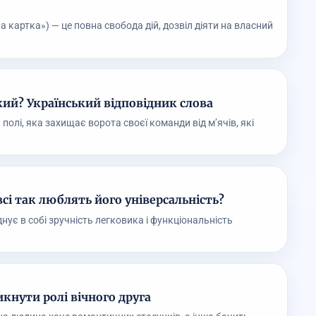
ла картка») — це повна свобода дій, дозвіл діяти на власний
акий? Український відповідник слова
 полі, яка захищає ворота своєї команди від м’ячів, які
всі так люблять його універсальність?
нує в собі зручність легковика і функціональність
икнути ролі вічного друга