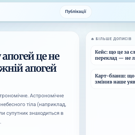
Публікації
🔥 БІЛЬШЕ ДОПИСІВ
Кейс: що це за с
 апогей це не
переклад — не л
вжній апогей
Карт-бланш: що 
змінив наше уяв
строномічне. Астрономічне
небесного тіла (наприклад,
оли супутник знаходиться в
.