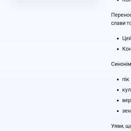
Перенос
слави т
Цей
Кон
Синонім
пік
кул
ве
зен
Уяви, що