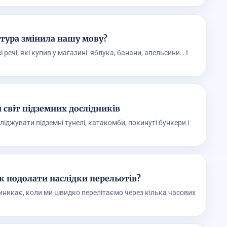
іатура змінила нашу мову?
речі, які купив у магазині: яблука, банани, апельсини… І
 світ підземних дослідників
ліджувати підземні тунелі, катакомби, покинуті бункери і
як подолати наслідки перельотів?
 виникає, коли ми швидко перелітаємо через кілька часових