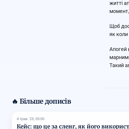
житті а
момент,
Щоб дос
як коли
Апогей 
марними
Такий а
🔥 Більше дописів
4 трав. '25, 03:00
Кейс: що це за сленг, як його викорис