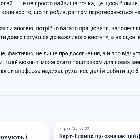
погей — це не просто найвища точка, це щось більше,
 коли все те, що ти робив, раптом перетворюється н
ягти апогею, потрібно багато працювати, наполегливо
 ти довго готуєшся до важливого виступу, а на сцені 
це, фактично, не лише про досягнення, а й про відчутт
. І цей момент може стати поштовхом для нових зве
погей апофеоза надихає рухатись далі й робити ще б
7 трав. '25, 03:00
Карт-бланш: що означає цей ф
товують і