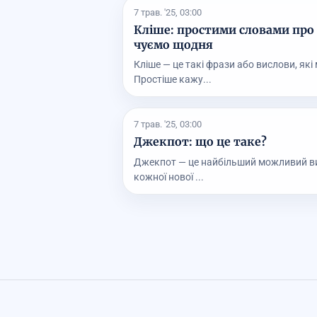
7 трав. '25, 03:00
Кліше: простими словами про 
чуємо щодня
Кліше — це такі фрази або вислови, як
Простіше кажу...
7 трав. '25, 03:00
Джекпот: що це таке?
Джекпот — це найбільший можливий виг
кожної нової ...