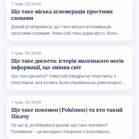
7 трав. '25, 03:00
Що таке міська агломерація простими
словами
Давай розберемося, що таке міська агломерація
простими словами. Уяви собі твоє рідне місто. Воно
має к...
7 трав. '25, 03:00
Що таке дискета: історія маленького носія
інформації, що змінив світ
Що таке дискета? Уяви собі квадратну пластинку з
пластмаси, яка колись була справжньою революцією у
св...
7 трав. '25, 03:00
Що таке покемон (Pokémon) та хто такий
Пікачу
Ну що ж, розберімося разом: що таке покемон?
Покемони — це вигадані створіння з популярної
франшизи “P...