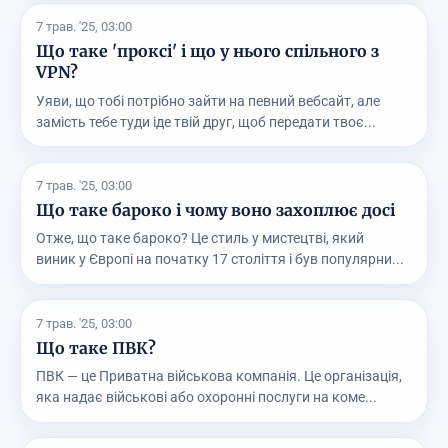
7 трав. '25, 03:00
Що таке 'проксі' і що у нього спільного з
VPN?
Уяви, що тобі потрібно зайти на певний вебсайт, але
замість тебе туди іде твій друг, щоб передати твоє...
7 трав. '25, 03:00
Що таке бароко і чому воно захоплює досі
Отже, що таке бароко? Це стиль у мистецтві, який
виник у Європі на початку 17 століття і був популярни...
7 трав. '25, 03:00
Що таке ПВК?
ПВК — це Приватна військова компанія. Це організація,
яка надає військові або охоронні послуги на коме...