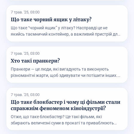
7 трав. '25, 03:00
Що таке чорний ящик у літаку?
Що таке “чорний ящик” у літаку? Насправді це не
якийсь таємничий контейнер, а важливий пристрій для
за...
7 трав. '25, 03:00
Хто такі пранкери?
Пранкери — це люди, які вигадують та виконують
різноманітні жарти, щоб здивувати чи потішити інших.
Ін...
7 трав. '25, 03:00
Що таке блокбастер і чому ці фільми стали
справжнім феноменом кіноіндустрії?
Отже, що таке блокбастер? Це такі фільми, які
збирають величезні суми в прокаті та приваблюють
велику ...