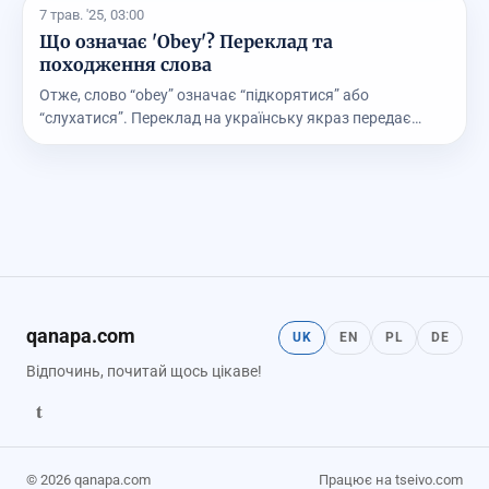
7 трав. '25, 03:00
Що означає 'Obey'? Переклад та
походження слова
Отже, слово “obey” означає “підкорятися” або
“слухатися”. Переклад на українську якраз передає
суть то...
qanapa.com
UK
EN
PL
DE
Відпочинь, почитай щось цікаве!
t
© 2026 qanapa.com
Працює на tseivo.com