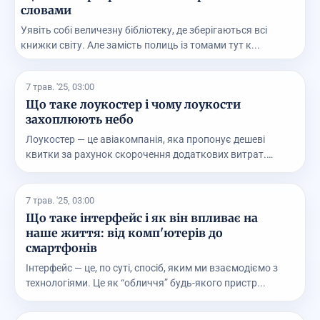
словами
Уявіть собі величезну бібліотеку, де зберігаються всі
книжки світу. Але замість полиць із томами тут к...
7 трав. '25, 03:00
Що таке лоукостер і чому лоукости
захоплюють небо
Лоукостер — це авіакомпанія, яка пропонує дешеві
квитки за рахунок скорочення додаткових витрат.
Напри...
7 трав. '25, 03:00
Що таке інтерфейс і як він впливає на
наше життя: від комп'ютерів до
смартфонів
Інтерфейс — це, по суті, спосіб, яким ми взаємодіємо з
технологіями. Це як “обличчя” будь-якого пристр...