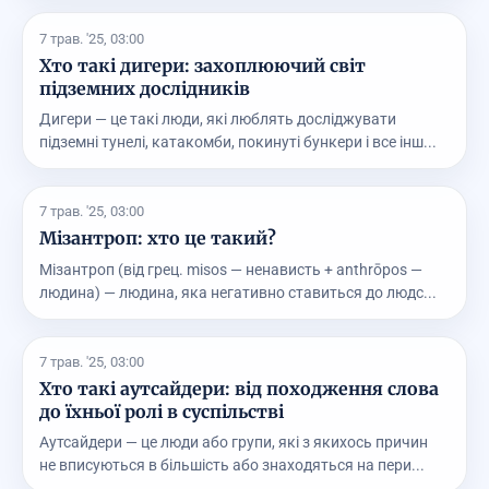
7 трав. '25, 03:00
Хто такі дигери: захоплюючий світ
підземних дослідників
Дигери — це такі люди, які люблять досліджувати
підземні тунелі, катакомби, покинуті бункери і все інш...
7 трав. '25, 03:00
Мізантроп: хто це такий?
Мізантроп (від грец. misos — ненависть + anthrōpos —
людина) — людина, яка негативно ставиться до людс...
7 трав. '25, 03:00
Хто такі аутсайдери: від походження слова
до їхньої ролі в суспільстві
Аутсайдери — це люди або групи, які з якихось причин
не вписуються в більшість або знаходяться на пери...