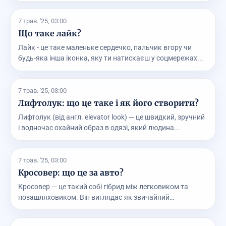
7 трав. '25, 03:00
Що таке лайк?
Лайк - це таке маленьке сердечко, пальчик вгору чи
будь-яка інша іконка, яку ти натискаєш у соцмережах...
7 трав. '25, 03:00
Лифтолук: що це таке і як його створити?
Лифтолук (від англ. elevator look) — це швидкий, зручний
і водночас охайний образ в одязі, який людина...
7 трав. '25, 03:00
Кросовер: що це за авто?
Кросовер — це такий собі гібрид між легковиком та
позашляховиком. Він виглядає як звичайний
автомобіль...