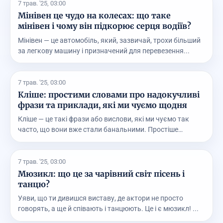
7 трав. '25, 03:00
Мінівен це чудо на колесах: що таке
мінівен і чому він підкорює серця водіїв?
Мінівен — це автомобіль, який, зазвичай, трохи більший
за легкову машину і призначений для перевезення...
7 трав. '25, 03:00
Кліше: простими словами про надокучливі
фрази та приклади, які ми чуємо щодня
Кліше — це такі фрази або вислови, які ми чуємо так
часто, що вони вже стали банальними. Простіше
кажу...
7 трав. '25, 03:00
Мюзикл: що це за чарівний світ пісень і
танцю?
Уяви, що ти дивишся виставу, де актори не просто
говорять, а ще й співають і танцюють. Це і є мюзикл! ...