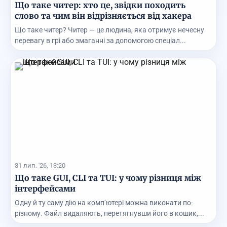
Що таке читер: хто це, звідки походить
слово та чим він відрізняється від хакера
Що таке читер? Читер — це людина, яка отримує нечесну
перевагу в грі або змаганні за допомогою спеціал...
31 лип. '26, 13:20
Що таке GUI, CLI та TUI: у чому різниця між
інтерфейсами
Одну й ту саму дію на комп’ютері можна виконати по-
різному. Файл видаляють, перетягнувши його в кошик,...