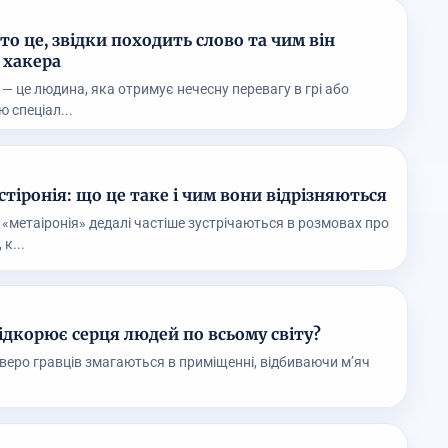
то це, звідки походить слово та чим він
д хакера
— це людина, яка отримує нечесну перевагу в грі або
 спеціал...
стіронія: що це таке і чим вони відрізняються
 «метаіронія» дедалі частіше зустрічаються в розмовах про
к...
ідкорює серця людей по всьому світу?
тверо гравців змагаються в приміщенні, відбиваючи м’яч