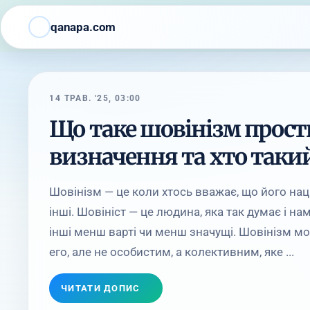
qanapa.com
14 ТРАВ. '25, 03:00
Що таке шовінізм прост
визначення та хто таки
Шовінізм — це коли хтось вважає, що його нація
інші. Шовініст — це людина, яка так думає і на
інші менш варті чи менш значущі. Шовінізм м
его, але не особистим, а колективним, яке ...
ЧИТАТИ ДОПИС