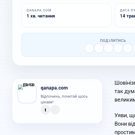
QANAPA.COM
ДАТА П
1 хв. читання
14 трав
ПОДІЛИТИСЬ
Шовінізм
qanapa.com
так дум
Відпочинь, почитай щось
великим
цікаве!
t
Уяви, що
Вони ві
простим