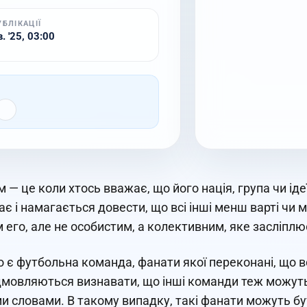
УБЛІКАЦІЇ
. '25, 03:00
 — це коли хтось вважає, що його нація, група чи ідеї
ає і намагається довести, що всі інші менш варті чи
 его, але не особистим, а колективним, яке засліплює
 є футбольна команда, фанати якої переконані, що вони
дмовляються визнавати, що інші команди теж можуть
и словами. В такому випадку, такі фанати можуть бут