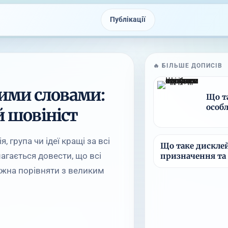
Публікації
🔥 БІЛЬШЕ ДОПИСІВ
ими словами:
Що т
особ
й шовініст
, група чи ідеї кращі за всі
Що таке дискле
магається довести, що всі
призначення та
ожна порівняти з великим