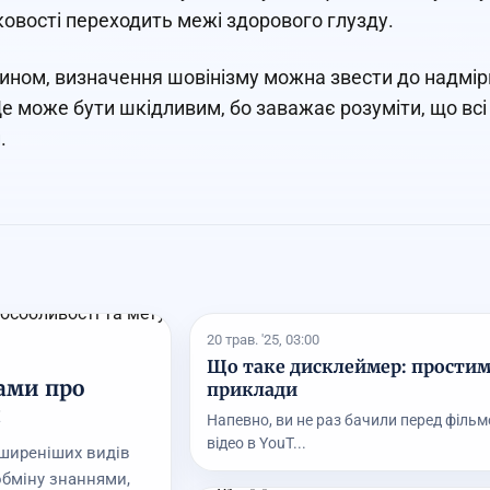
ковості переходить межі здорового глузду.
ином, визначення шовінізму можна звести до надмірної
Це може бути шкідливим, бо заважає розуміти, що всі
.
20 трав. '25, 03:00
Що таке дисклеймер: простим
ами про
приклади
я
Напевно, ви не раз бачили перед фільм
відео в YouT...
ширеніших видів
 обміну знаннями,