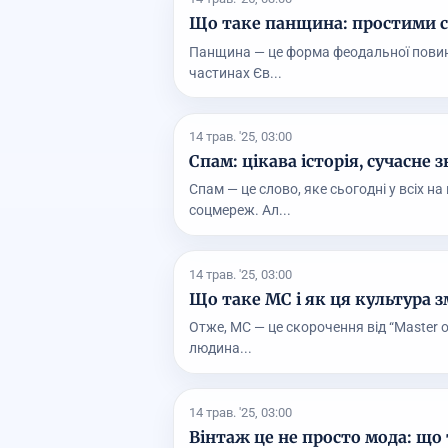
Що таке панщина: простими с
Панщина — це форма феодальної повиннос
частинах Єв...
14 трав. '25, 03:00
Спам: цікава історія, сучасне
Спам — це слово, яке сьогодні у всіх н
соцмереж. Ал...
14 трав. '25, 03:00
Що таке MC і як ця культура з
Отже, MC — це скорочення від “Master o
людина...
14 трав. '25, 03:00
Вінтаж це не просто мода: що 