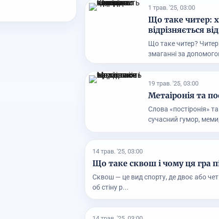
1 трав. '25, 03:00
Що таке читер: х
відрізняється ві
Що таке читер? Читер 
змаганні за допомогою
19 трав. '25, 03:00
Метаіронія та по
Слова «постіронія» та
сучасний гумор, меми, 
14 трав. '25, 03:00
Що таке сквош і чому ця гра п
Сквош — це вид спорту, де двоє або че
об стіну р...
14 трав. '25, 03:00