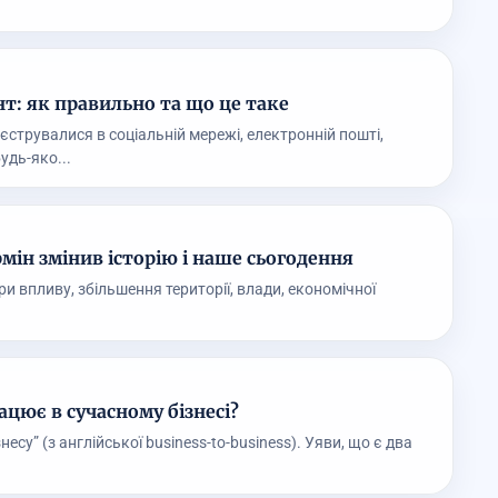
т: як правильно та що це таке
єструвалися в соціальній мережі, електронній пошті,
удь-яко...
мін змінив історію і наше сьогодення
и впливу, збільшення території, влади, економічної
рацює в сучасному бізнесі?
знесу” (з англійської business-to-business). Уяви, що є два