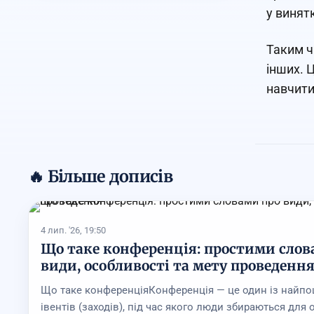
у винят
Таким ч
інших. 
навчити
🔥 Більше дописів
4 лип. '26, 19:50
Що таке конференція: простими слов
види, особливості та мету проведенн
Що таке конференціяКонференція — це один із найпо
івентів (заходів), під час якого люди збираються для