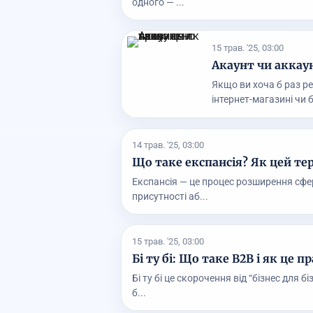
одного — ...
15 трав. '25, 03:00
Акаунт чи аккаун
Якщо ви хоча б раз ре
інтернет-магазині чи б
14 трав. '25, 03:00
Що таке експансія? Як цей тер
Експансія — це процес розширення сфер
присутності аб...
15 трав. '25, 03:00
Бі ту бі: Що таке B2B і як це п
Бі ту бі це скорочення від “бізнес для бі
б...