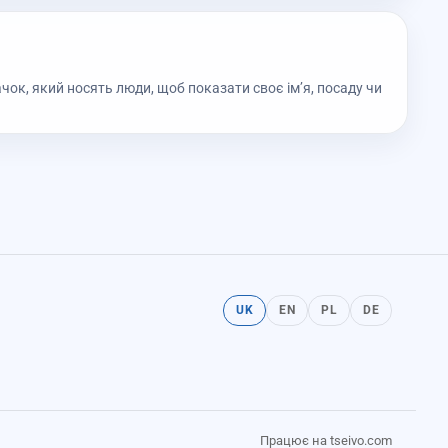
ок, який носять люди, щоб показати своє ім’я, посаду чи
UK
EN
PL
DE
Працює на tseivo.com