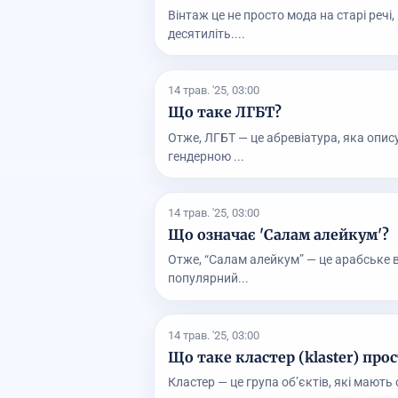
Вінтаж це не просто мода на старі речі
десятиліть....
14 трав. '25, 03:00
Що таке ЛГБТ?
Отже, ЛГБТ — це абревіатура, яка опис
гендерною ...
14 трав. '25, 03:00
Що означає 'Салам алейкум'?
Отже, “Салам алейкум” — це арабське в
популярний...
14 трав. '25, 03:00
Що таке кластер (klaster) пр
Кластер — це група об’єктів, які мають