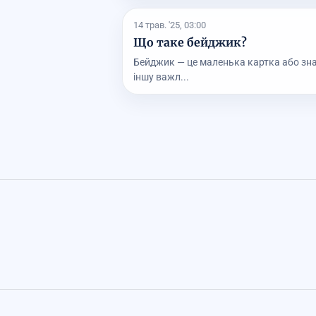
14 трав. '25, 03:00
Що таке бейджик?
Бейджик — це маленька картка або знач
іншу важл...