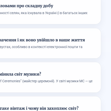
ловами про складну добу
ті селян, яка існувала в Україні (і в багатьох інших
 значення і як воно увійшло в наше життя
а вустах, особливо в контексті електронної пошти та
мінила світ музики?
f Ceremonies” (майстер церемонії). У світі музики MC — це
таке вінтаж і чому він захоплює світ?