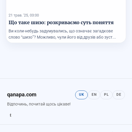
21 трав. '25, 03:00
Що таке шизо: розкриваємо суть поняття
Ви коли-небудь задумувались, що означає загадкове
слово “шизо”? Можливо, чули його від друзів або зуст...
qanapa.com
UK
EN
PL
DE
Відпочинь, почитай щось цікаве!
t