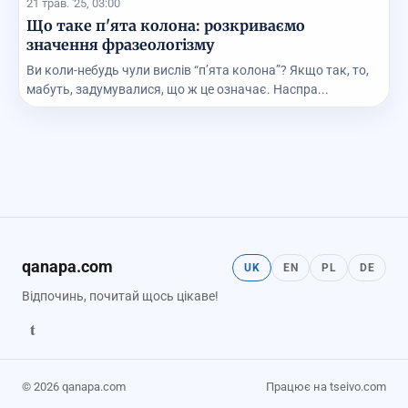
21 трав. '25, 03:00
Що таке п'ята колона: розкриваємо
значення фразеологізму
Ви коли-небудь чули вислів “п’ята колона”? Якщо так, то,
мабуть, задумувалися, що ж це означає. Наспра...
qanapa.com
UK
EN
PL
DE
Відпочинь, почитай щось цікаве!
t
© 2026 qanapa.com
Працює на tseivo.com