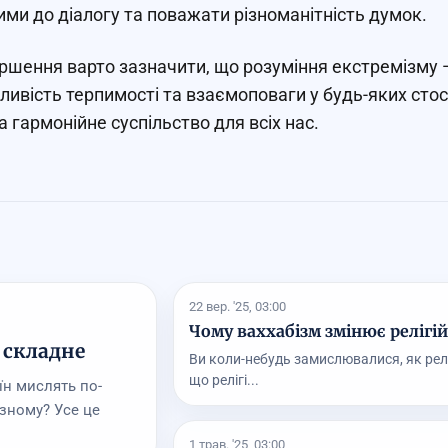
ими до діалогу та поважати різноманітність думок.
ршення варто зазначити, що розуміння екстремізму 
ливість терпимості та взаємоповаги у будь-яких сто
а гармонійне суспільство для всіх нас.
22 вер. '25, 03:00
Чому ваххабізм змінює релігі
 складне
Ви коли-небудь замислювалися, як релі
що релігі...
їн мислять по-
ізному? Усе це
1 трав. '25, 03:00