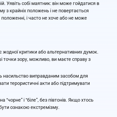
й. Уявіть собі маятник: він може гойдатися в
му з крайніх положень і не повертається
положенні, і часто не хоче або не може
ає жодної критики або альтернативних думок.
і точки зору, можливо, ви маєте справу з
ть насильство виправданим засобом для
вати терористичні акти або підтримувати
а “чорне” і “біле”, без півтонів. Якщо хтось
е бути ознакою екстремізму.