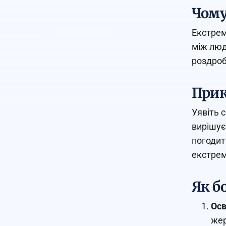
Чому
Екстрем
між люд
роздро
Прик
Уявіть 
вирішує
погодит
екстрем
Як б
Осв
жер