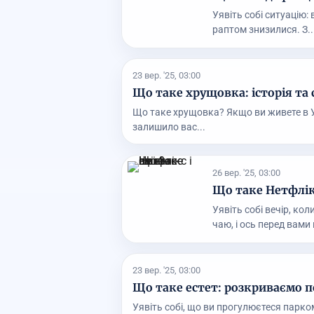
Уявіть собі ситуацію: 
раптом знизилися. З..
23 вер. '25, 03:00
Що таке хрущовка: історія та 
Що таке хрущовка? Якщо ви живете в Укр
залишило вас...
26 вер. '25, 03:00
Що таке Нетфлікс
Уявіть собі вечір, ко
чаю, і ось перед вами в
23 вер. '25, 03:00
Що таке естет: розкриваємо п
Уявіть собі, що ви прогулюєтеся парко