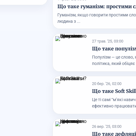
Що таке гуманізм: простими с
Гуманізм, якщо говорити простими слова
людина з ...
27 трав. '25, 03:00
Що таке популі
Популізм — це слово, 
політика, який обіцяє 
20 бер. '26, 02:00
Що таке Soft Skil
Це ті самі “м’які нав
ефективно працювати.
26 вер. '25, 03:00
Що таке дефляці