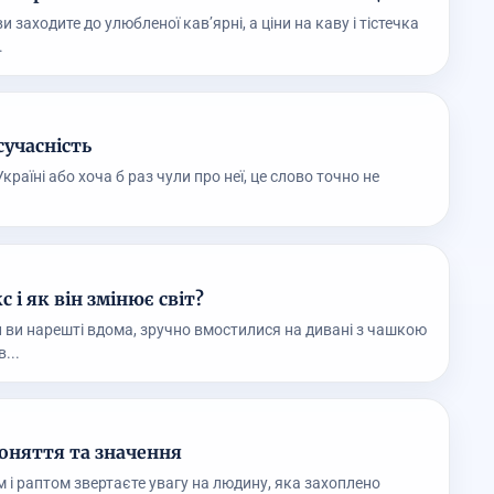
ви заходите до улюбленої кав’ярні, а ціни на каву і тістечка
.
сучасність
аїні або хоча б раз чули про неї, це слово точно не
 і як він змінює світ?
ли ви нарешті вдома, зручно вмостилися на дивані з чашкою
...
оняття та значення
м і раптом звертаєте увагу на людину, яка захоплено