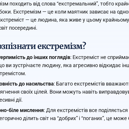
ізм походить від слова “екстремальний”, тобто крайні
боки. Екстремізм — це коли маятник зависає на одно
Екстреміст — це людина, яка живе у цьому крайньому 
світ посередині.
озпізнати екстремізм?
ерпимість до інших поглядів
: Екстреміст не сприйм
о ви зустрічаєте людину, яка агресивно відкидає інш
тремістом.
овність до насильства
: Багато екстремістів вважаю
ягнення своїх цілей. Вони можуть навіть виправдову
есивні дії.
но-біле мислення
: Для екстремістів все поділяється н
егорично ділить світ на “добрих” і “поганих”, це мож