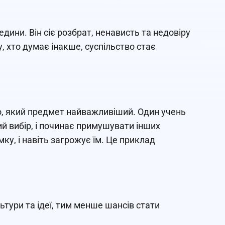
дини. Він сіє розбрат, ненависть та недовіру
 хто думає інакше, суспільство стає
ого, який предмет найважливіший. Один учень
й вибір, і починає примушувати інших
ку, і навіть загрожує їм. Це приклад
льтури та ідеї, тим менше шансів стати