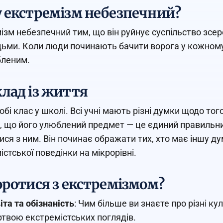
 екстремізм небезпечний?
ізм небезпечний тим, що він руйнує суспільство зсере
ьми. Коли люди починають бачити ворога у кожному,
бленим.
лад із життя
собі клас у школі. Всі учні мають різні думки щодо т
, що його улюблений предмет — це єдиний правильни
ися з ним. Він починає ображати тих, хто має іншу дум
істської поведінки на мікрорівні.
оротися з екстремізмом?
іта та обізнаність
: Чим більше ви знаєте про різні ку
твою екстремістських поглядів.