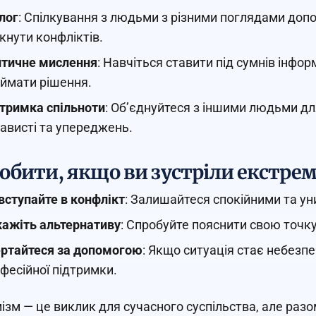
лог
: Спілкування з людьми з різними поглядами доп
кнути конфліктів.
тичне мислення
: Навчіться ставити під сумнів інфо
ймати рішення.
тримка спільноти
: Об’єднуйтеся з іншими людьми д
ависті та упереджень.
обити, якщо ви зустріли екстрем
вступайте в конфлікт
: Залишайтеся спокійними та ун
ажіть альтернативу
: Спробуйте пояснити свою точку 
ртайтеся за допомогою
: Якщо ситуація стає небезпе
фесійної підтримки.
ізм — це виклик для сучасного суспільства, але раз