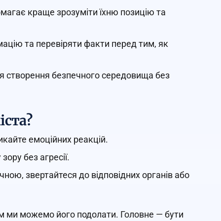
омагає краще зрозуміти їхню позицію та
рмацію та перевіряти факти перед тим, як
ля створення безпечного середовища без
іста?
икайте емоційних реакцій.
зору без агресії.
чною, звертайтеся до відповідних органів або
ом ми можемо його подолати. Головне — бути