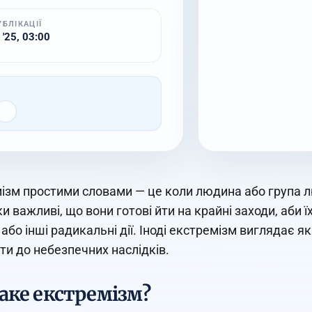
УБЛІКАЦІЇ
 '25, 03:00
ізм простими словами — це коли людина або група лю
ки важливі, що вони готові йти на крайні заходи, аби
 або інші радикальні дії. Іноді екстремізм виглядає 
ти до небезпечних наслідків.
аке екстремізм?