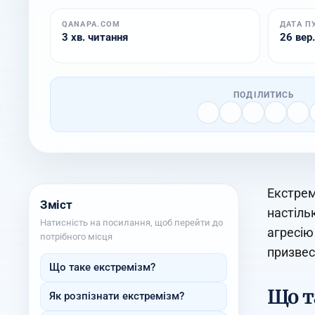
QANAPA.COM
ДАТА П
3 хв. читання
26 вер.
ПОДІЛИТИСЬ
Екстрем
Зміст
настіль
Натисність на посилання, щоб перейти до
агресію
потрібного місця
призвес
Що таке екстремізм?
Що т
Як розпізнати екстремізм?