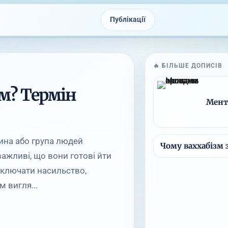
Публікації
🔥 БІЛЬШЕ ДОПИСІВ
зм? Термін
Мент
ина або група людей
Чому ваххабізм 
важливі, що вони готові йти
 включати насильство,
м вигля...