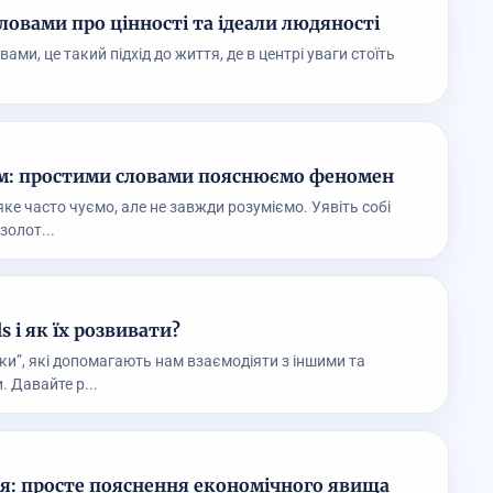
ловами про цінності та ідеали людяності
ми, це такий підхід до життя, де в центрі уваги стоїть
зм: простими словами пояснюємо феномен
яке часто чуємо, але не завжди розуміємо. Уявіть собі
золот...
ls і як їх розвивати?
ички”, які допомагають нам взаємодіяти з іншими та
 Давайте р...
я: просте пояснення економічного явища