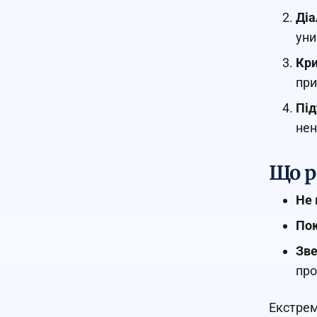
Діа
уни
Кри
при
Під
нен
Що р
Не 
Пок
Зве
про
Екстрем