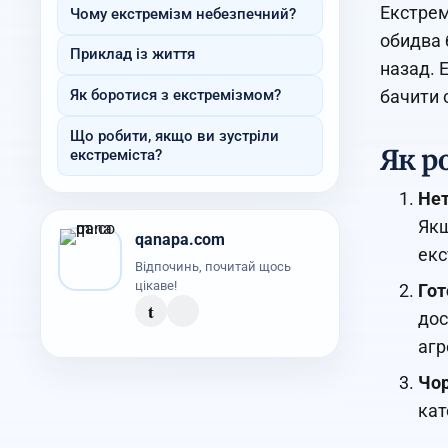
Екстрем
Чому екстремізм небезпечний?
обидва 
Приклад із життя
назад. 
бачити 
Як боротися з екстремізмом?
Що робити, якщо ви зустріли
Як р
екстреміста?
Нет
Якщ
qanapa.com
екс
Відпочинь, почитай щось
цікаве!
Гот
t
дос
агр
Чор
кат