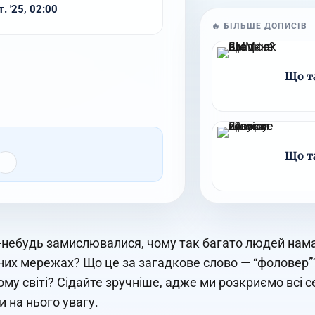
. '25, 02:00
🔥 БІЛЬШЕ ДОПИСІВ
Що т
Що т
-небудь замислювалися, чому так багато людей нама
них мережах? Що це за загадкове слово — “фоловер”
му світі? Сідайте зручніше, адже ми розкриємо всі с
и на нього увагу.