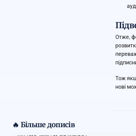
ауд
Підв
Отже, ф
розвитк
переваж
підписн
Тож якщ
нові мо
🔥 Більше дописів