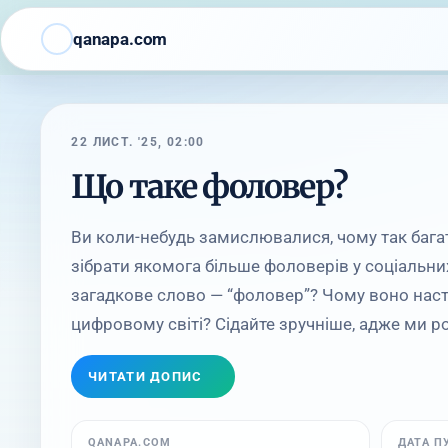
qanapa.com
22 ЛИСТ. '25, 02:00
Що таке фоловер?
Ви коли-небудь замислювалися, чому так баг
зібрати якомога більше фоловерів у соціальн
загадкове слово — “фоловер”? Чому воно нас
цифровому світі? Сідайте зручніше, адже ми ро
ЧИТАТИ ДОПИС
QANAPA.COM
ДАТА П