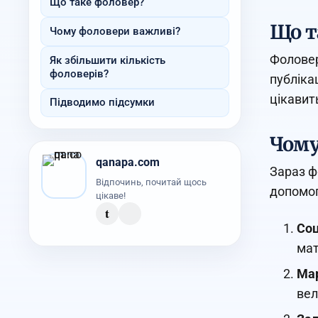
Що таке фоловер?
Що т
Чому фоловери важливі?
Фоловер
Як збільшити кількість
фоловерів?
публіка
цікавит
Підводимо підсумки
Чому
qanapa.com
Зараз ф
Відпочинь, почитай щось
допомог
цікаве!
t
Соц
мат
Мар
вел