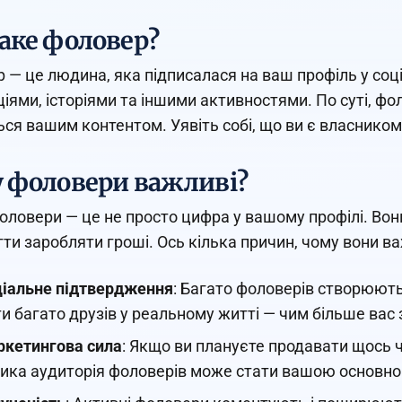
аке фоловер?
 — це людина, яка підписалася на ваш профіль у соц
ціями, історіями та іншими активностями. По суті, ф
ься вашим контентом. Уявіть собі, що ви є власником 
 фоловери важливі?
оловери — це не просто цифра у вашому профілі. Вон
ти заробляти гроші. Ось кілька причин, чому вони ва
іальне підтвердження
: Багато фоловерів створюють
и багато друзів у реальному житті — чим більше вас 
кетингова сила
: Якщо ви плануєте продавати щось ч
ика аудиторія фоловерів може стати вашою основно