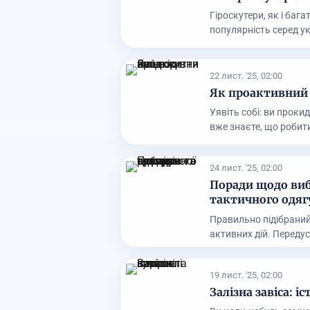
Гіроскутери, як і баг
популярність серед укр
22 лист. '25, 02:00
Як проактивний 
Уявіть собі: ви прокид
вже знаєте, що робити
24 лист. '25, 02:00
Поради щодо виб
тактичного одяг
Правильно підібраний
активних дій. Передусі
19 лист. '25, 02:00
Залізна завіса: іс