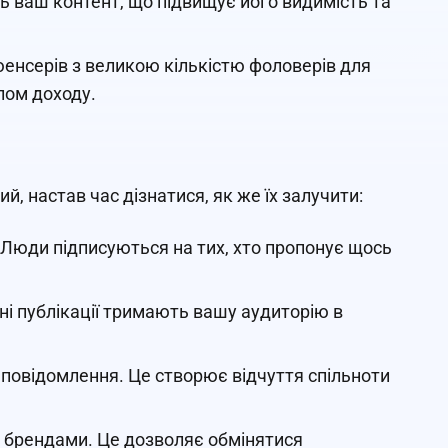
 ваш контент, що підвищує його видимість та
енсерів з великою кількістю фоловерів для
лом доходу.
й, настав час дізнатися, як же їх залучити:
и. Люди підписуються на тих, хто пропонує щось
рні публікації тримають вашу аудиторію в
а повідомлення. Це створює відчуття спільноти
о брендами. Це дозволяє обмінятися