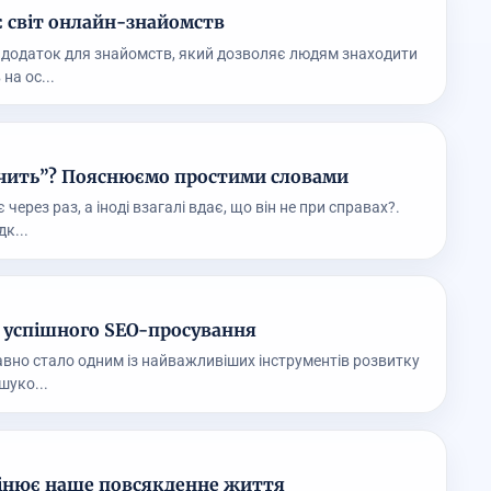
є світ онлайн-знайомств
й додаток для знайомств, який дозволяє людям знаходити
на ос...
чить”? Пояснюємо простими словами
через раз, а іноді взагалі вдає, що він не при справах?.
к...
і успішного SEO-просування
вно стало одним із найважливіших інструментів розвитку
ошуко...
мінює наше повсякденне життя