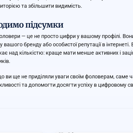
иторією та збільшити видимість.
одимо підсумки
оловери — це не просто цифри у вашому профілі. Во
у вашого бренду або особистої репутації в інтернеті
ає над кількістю: краще мати менше активних і заці
иків.
о ви ще не приділяли уваги своїм фоловерам, саме ч
жливості та допомогти досягти успіху в цифровому сві