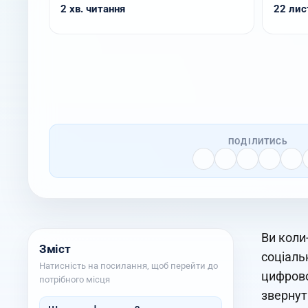
2 хв. читання
22 лист
ПОДІЛИТИСЬ
Ви коли
Зміст
соціаль
Натисність на посилання, щоб перейти до
цифрово
потрібного місця
звернут