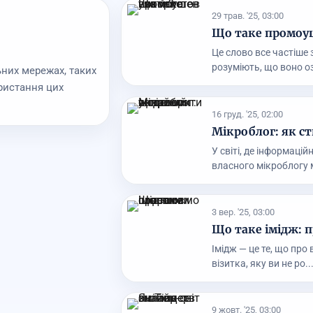
29 трав. '25, 03:00
Що таке промоуш
Це слово все частіше 
розуміють, що воно о
ьних мережах, таких
ористання цих
16 груд. '25, 02:00
Мікроблог: як 
У світі, де інформацій
власного мікроблогу м
3 вер. '25, 03:00
Що таке імідж: 
Імідж — це те, що про
візитка, яку ви не ро..
9 жовт. '25, 03:00