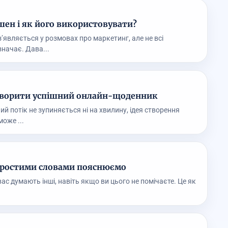
ен і як його використовувати?
з’являється у розмовах про маркетинг, але не всі
значає. Дава...
створити успішний онлайн-щоденник
ний потік не зупиняється ні на хвилину, ідея створення
оже ...
простими словами пояснюємо
 вас думають інші, навіть якщо ви цього не помічаєте. Це як
.