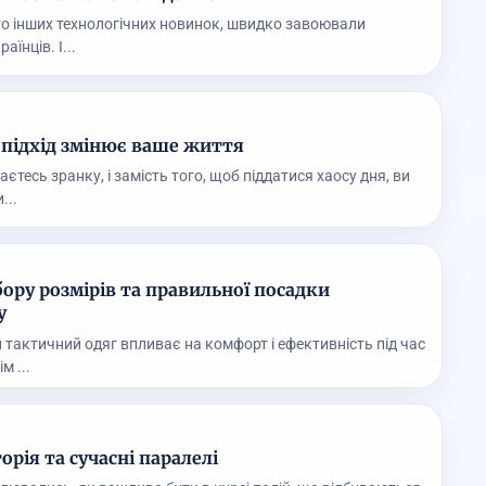
ато інших технологічних новинок, швидко завоювали
аїнців. І...
підхід змінює ваше життя
аєтесь зранку, і замість того, щоб піддатися хаосу дня, ви
...
ору розмірів та правильної посадки
у
 тактичний одяг впливає на комфорт і ефективність під час
м ...
торія та сучасні паралелі