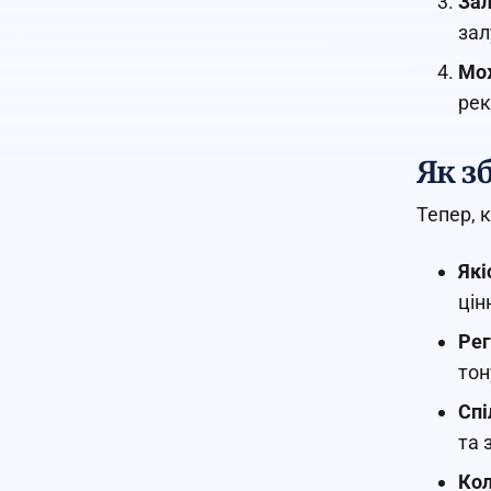
Зал
зал
Мож
рек
Як з
Тепер, 
Які
цін
Рег
тон
Спі
та 
Кол