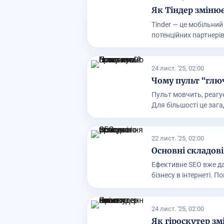
Як Тіндер зміню
Tinder — це мобільни
потенційних партнерів 
24 лист. '25, 02:00
Чому пульт “глю
Пульт мовчить, реагує 
Для більшості це загад
22 лист. '25, 02:00
Основні складов
Ефективне SEO вже да
бізнесу в інтернеті. П
24 лист. '25, 02:00
Як гіроскутер з