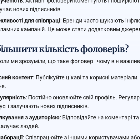
ученість
: Активні фоловери коментують і поширюють
учає нових підписників.
ливості для співпраці
: Бренди часто шукають інфлю
ламних кампаній. Це може стати додатковим джере
більшити кількість фоловерів?
коли ми зрозуміли, що таке фоловер і чому він важливи
сний контент
: Публікуйте цікаві та корисні матеріал
не.
улярність
: Постійно оновлюйте свій профіль. Регуля
усі і залучають нових підписників.
лкування з аудиторією
: Відповідайте на коментарі т
залучає людей.
аборації
: Співпрацюйте з іншими користувачами аб