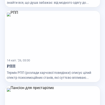
знайти все, що душа забажає: від модного одягу до...
14 квіт. '26, 03:00
РПП
Термін РПП (розлади харчової поведінки) описує цілий
спектр психоемоційних станів, які суттєво впливаю...