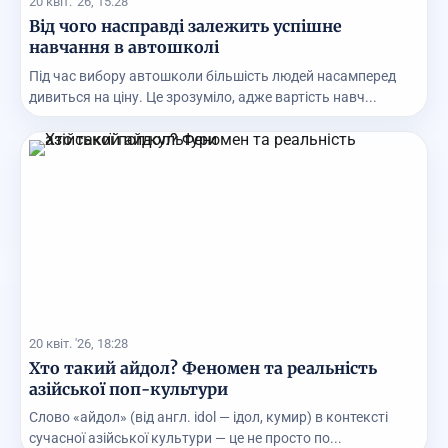
20 квіт. '26, 15:28
Від чого насправді залежить успішне
навчання в автошколі
Під час вибору автошколи більшість людей насамперед
дивиться на ціну. Це зрозуміло, адже вартість навч...
20 квіт. '26, 18:28
Хто такий айдол? Феномен та реальність
азійської поп-культури
Слово «айдол» (від англ. idol — ідол, кумир) в контексті
сучасної азійської культури — це не просто по...