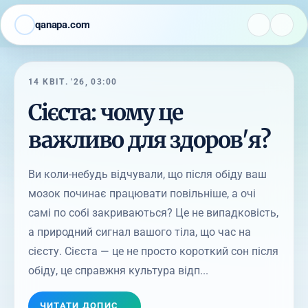
qanapa.com
14 КВІТ. '26, 03:00
Сієста: чому це
важливо для здоров'я?
Ви коли-небудь відчували, що після обіду ваш
мозок починає працювати повільніше, а очі
самі по собі закриваються? Це не випадковість,
а природний сигнал вашого тіла, що час на
сієсту. Сієста — це не просто короткий сон після
обіду, це справжня культура відп...
ЧИТАТИ ДОПИС