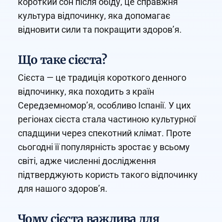
короткий сон після обіду, це справжня
культура відпочинку, яка допомагає
відновити сили та покращити здоров’я.
Що таке сієста?
Сієста — це традиція короткого денного
відпочинку, яка походить з країн
Середземномор’я, особливо Іспанії. У цих
регіонах сієста стала частиною культурної
спадщини через спекотний клімат. Проте
сьогодні її популярність зростає у всьому
світі, адже численні дослідження
підтверджують користь такого відпочинку
для нашого здоров’я.
Чому сієста важлива для