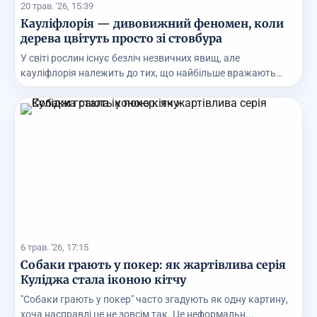
20 трав. '26, 15:39
Кауліфлорія — дивовижний феномен, коли
дерева цвітуть просто зі стовбура
У світі рослин існує безліч незвичних явищ, але
кауліфлорія належить до тих, що найбільше вражають
нав...
6 трав. '26, 17:15
Собаки грають у покер: як жартівлива серія
Куліджа стала іконою кітчу
"Собаки грають у покер" часто згадують як одну картину,
хоча насправді це не зовсім так. Це неформальн...