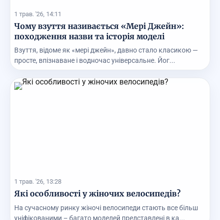
1 трав. '26, 14:11
Чому взуття називається «Мері Джейн»:
походження назви та історія моделі
Взуття, відоме як «мері джейн», давно стало класикою —
просте, впізнаване і водночас універсальне. Йог...
1 трав. '26, 13:28
Які особливості у жіночих велосипедів?
На сучасному ринку жіночі велосипеди стають все більш
уніфікованими – багато моделей представлені в ка...