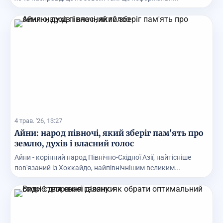
4 трав. '26, 13:27
Айни: народ півночі, який зберіг пам'ять про
землю, духів і власний голос
Айни - корінний народ Північно-Східної Азії, найтісніше
пов'язаний із Хоккайдо, найпівнічнішим великим...