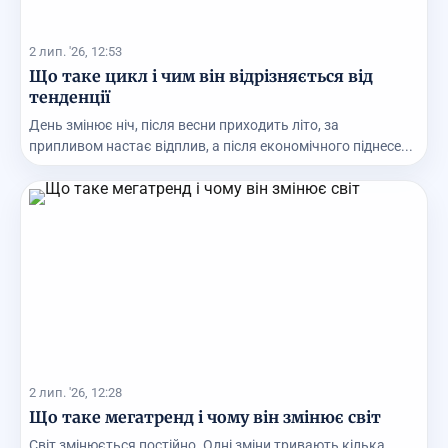
2 лип. '26, 12:53
Що таке цикл і чим він відрізняється від
тенденції
День змінює ніч, після весни приходить літо, за
припливом настає відплив, а після економічного піднесе...
2 лип. '26, 12:28
Що таке мегатренд і чому він змінює світ
Світ змінюється постійно. Одні зміни тривають кілька