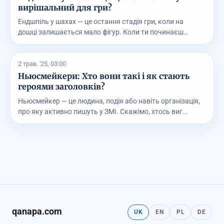
вирішальний для гри?
Ендшпіль у шахах — це остання стадія гри, коли на
дошці залишається мало фігур. Коли ти починаєш
грати...
2 трав. '25, 03:00
Ньюсмейкери: Хто вони такі і як стають
героями заголовків?
Ньюсмейкер — це людина, подія або навіть організація,
про яку активно пишуть у ЗМІ. Скажімо, хтось виг...
qanapa.com
UK
EN
PL
DE