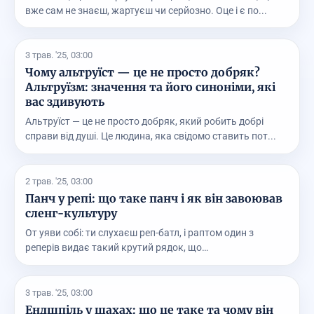
вже сам не знаєш, жартуєш чи серйозно. Оце і є по...
3 трав. '25, 03:00
Чому альтруїст — це не просто добряк?
Альтруїзм: значення та його синоніми, які
вас здивують
Альтруїст — це не просто добряк, який робить добрі
справи від душі. Це людина, яка свідомо ставить пот...
2 трав. '25, 03:00
Панч у репі: що таке панч і як він завоював
сленг-культуру
От уяви собі: ти слухаєш реп-батл, і раптом один з
реперів видає такий крутий рядок, що
вболівальникам...
3 трав. '25, 03:00
Ендшпіль у шахах: що це таке та чому він