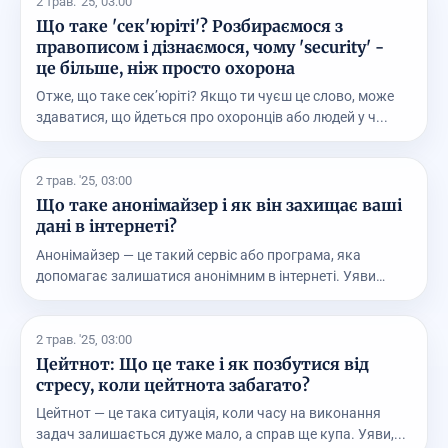
2 трав. '25, 03:00
Що таке 'сек'юріті'? Розбираємося з
правописом і дізнаємося, чому 'security' -
це більше, ніж просто охорона
Отже, що таке сек’юріті? Якщо ти чуєш це слово, може
здаватися, що йдеться про охоронців або людей у ч...
2 трав. '25, 03:00
Що таке анонімайзер і як він захищає ваші
дані в інтернеті?
Анонімайзер — це такий сервіс або програма, яка
допомагає залишатися анонімним в інтернеті. Уяви
собі,...
2 трав. '25, 03:00
Цейтнот: Що це таке і як позбутися від
стресу, коли цейтнота забагато?
Цейтнот — це така ситуація, коли часу на виконання
задач залишається дуже мало, а справ ще купа. Уяви,...