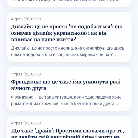
4 трав. '25, 03:00
Дизлайк це не просто 'не подобається': що
означає дізлайк українською і як він
впливає на наше життя?
Дизлайк - це не просто кнопка, яка сигналізує, що щось
нам не подобається в соціальних мережах чи на Y...
7 трав. '25, 03:00
Френдзона: що це таке і як уникнути ролі
вічного друга
Френдзона — це така ситуація, коли одна людина хоче
романтичних стосунків, а інша бачить тільки друга....
4 трав. '25, 03:00
Що таке 'драйв': Простими словами про те,
як знайти свій внутрішній drive і жити на