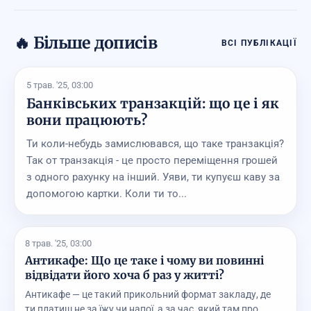
🔥 Більше дописів
ВСІ ПУБЛІКАЦІЇ
5 трав. '25, 03:00
Банківських транзакцій: що це і як
вони працюють?
Ти коли-небудь замислювався, що таке транзакція?
Так от транзакція - це просто переміщення грошей
з одного рахунку на інший. Уяви, ти купуєш каву за
допомогою картки. Коли ти то...
8 трав. '25, 03:00
Антикафе: Що це таке і чому ви повинні
відвідати його хоча б раз у житті?
Антикафе — це такий прикольний формат закладу, де
ти платиш не за їжу чи напої, а за час, який там про...