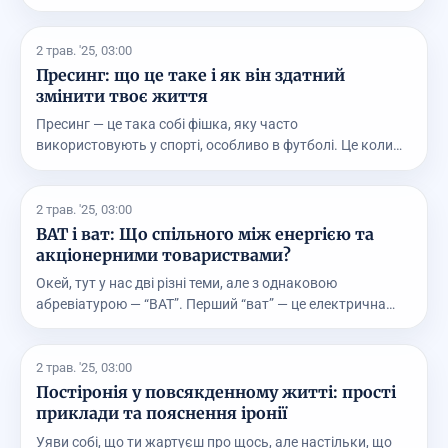
2 трав. '25, 03:00
Пресинг: що це таке і як він здатний
змінити твоє життя
Пресинг — це така собі фішка, яку часто
використовують у спорті, особливо в футболі. Це коли
команда п...
2 трав. '25, 03:00
ВАТ і ват: Що спільного між енергією та
акціонерними товариствами?
Окей, тут у нас дві різні теми, але з однаковою
абревіатурою — “ВАТ”. Перший “ват” — це електрична
оди...
2 трав. '25, 03:00
Постіронія у повсякденному житті: прості
приклади та пояснення іронії
Уяви собі, що ти жартуєш про щось, але настільки, що