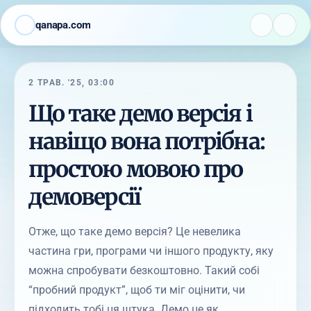
qanapa.com
2 ТРАВ. '25, 03:00
Що таке демо версія і
навіщо вона потрібна:
простою мовою про
демоверсії
Отже, що таке демо версія? Це невелика
частина гри, програми чи іншого продукту, яку
можна спробувати безкоштовно. Такий собі
“пробний продукт”, щоб ти міг оцінити, чи
підходить тобі ця штука. Демо це як