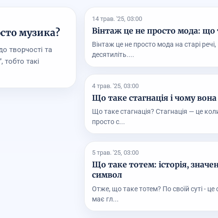
14 трав. '25, 03:00
Вінтаж це не просто мода: що 
осто музика?
Вінтаж це не просто мода на старі речі
до творчості та
десятиліть....
 тобто такі
4 трав. '25, 03:00
Що таке стагнація і чому вона
Що таке стагнація? Стагнація — це коли
просто с...
5 трав. '25, 03:00
Що таке тотем: історія, значе
символ
Отже, що таке тотем? По своїй суті - ц
має гл...