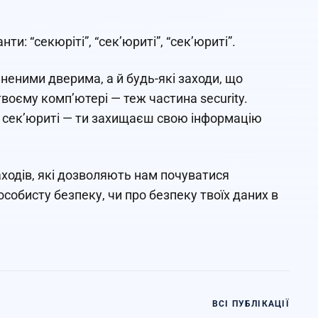
ти: “секюріті”, “сек’юриті”, “сек’юриті”.
иненими дверима, а й будь-які заходи, що
воєму комп’ютері — теж частина security.
не сек’юриті — ти захищаєш свою інформацію
 заходів, які дозволяють нам почуватися
особисту безпеку, чи про безпеку твоїх даних в
ВСІ ПУБЛІКАЦІЇ