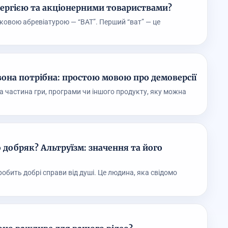
енергією та акціонерними товариствами?
днаковою абревіатурою — “ВАТ”. Перший “ват” — це
 вона потрібна: простою мовою про демоверсії
а частина гри, програми чи іншого продукту, яку можна
 добряк? Альтруїзм: значення та його
робить добрі справи від душі. Це людина, яка свідомо