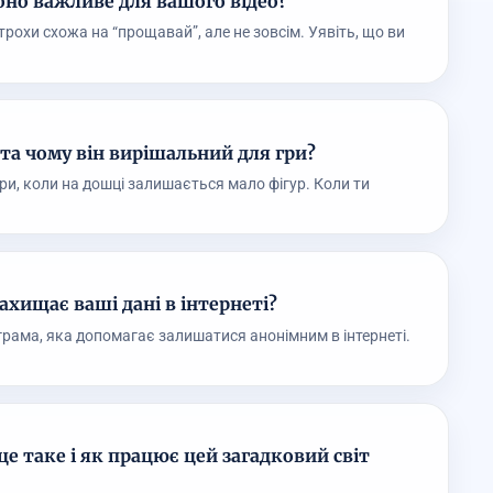
воно важливе для вашого відео?
 трохи схожа на “прощавай”, але не зовсім. Уявіть, що ви
 та чому він вирішальний для гри?
гри, коли на дошці залишається мало фігур. Коли ти
захищає ваші дані в інтернеті?
грама, яка допомагає залишатися анонімним в інтернеті.
е таке і як працює цей загадковий світ