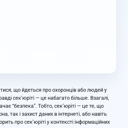
атися, що йдеться про охоронців або людей у
авді сек’юріті — це набагато більше. Взагалі,
начає “безпека”. Тобто, сек’юріті — це те, що
а, так і захист даних в інтернеті, або навіть
орить про сек’юріті у контексті інформаційних