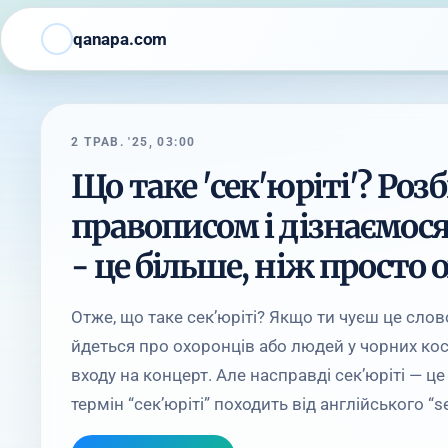
qanapa.com
2 ТРАВ. '25, 03:00
Що таке 'сек'юріті'? Роз
правописом і дізнаємося,
- це більше, ніж просто 
Отже, що таке сек’юріті? Якщо ти чуєш це сло
йдеться про охоронців або людей у чорних кост
входу на концерт. Але насправді сек’юріті — це
термін “сек’юріті” походить від англійського “se