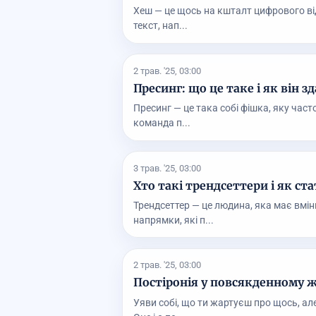
Хеш — це щось на кшталт цифрового від
текст, нап...
2 трав. '25, 03:00
Пресинг: що це таке і як він 
Пресинг — це така собі фішка, яку част
команда п...
3 трав. '25, 03:00
Хто такі трендсеттери і як ст
Трендсеттер — це людина, яка має вмі
напрямки, які п...
2 трав. '25, 03:00
Постіронія у повсякденному жи
Уяви собі, що ти жартуєш про щось, ал