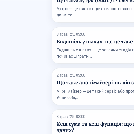
Що таке аутро (outro) і чому 
Аутро — це така кінцівка вашого відео,
дивитес...
3 трав. '25, 03:00
Ендшпіль у шахах: що це таке
Ендшпіль у шахах — це остання стадія 
починаєш грати...
2 трав. '25, 03:00
Що таке анонімайзер і як він 
Анонімайзер — це такий сервіс або про
Уяви собі,...
3 трав. '25, 03:00
Хеш сума та хеш функція: що ц
даних?