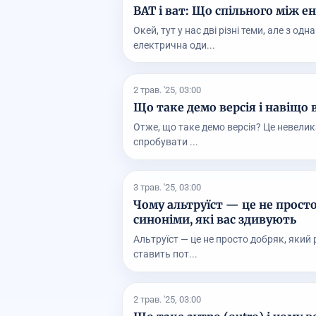
ВАТ і ват: Що спільного між 
Окей, тут у нас дві різні теми, але з о
електрична оди...
2 трав. '25, 03:00
Що таке демо версія і навіщо
Отже, що таке демо версія? Це невелик
спробувати ...
3 трав. '25, 03:00
Чому альтруїст — це не просто
синоніми, які вас здивують
Альтруїст — це не просто добряк, який 
ставить пот...
2 трав. '25, 03:00