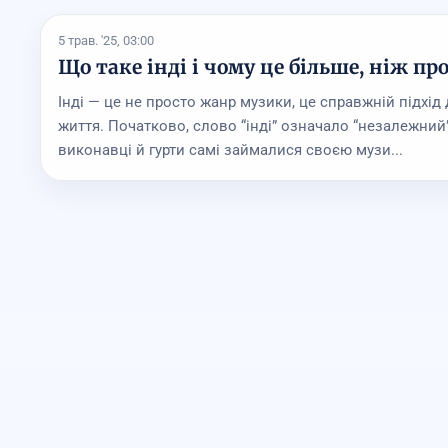
5 трав. '25, 03:00
Що таке інді і чому це більше, ніж пр
Інді — це не просто жанр музики, це справжній підхід 
життя. Початково, слово “інді” означало “незалежний”,
виконавці й гурти самі займалися своєю музи...