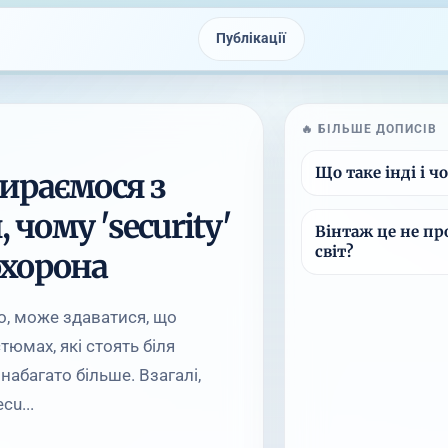
Публікації
🔥 БІЛЬШЕ ДОПИСІВ
Що таке інді і ч
бираємося з
 чому 'security'
Вінтаж це не пр
світ?
охорона
во, може здаватися, що
юмах, які стоять біля
 набагато більше. Взагалі,
cu...