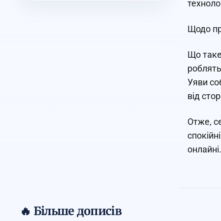
техноло
Щодо пра
Що таке
роблять
Уяви со
від стор
Отже, се
спокійн
онлайні
🔥 Більше дописів