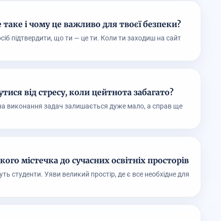
е таке і чому це важливо для твоєї безпеки?
посіб підтвердити, що ти — це ти. Коли ти заходиш на сайт
утися від стресу, коли цейтнота забагато?
 на виконання задач залишається дуже мало, а справ ще
кого містечка до сучасних освітніх просторів
ть студенти. Уяви великий простір, де є все необхідне для