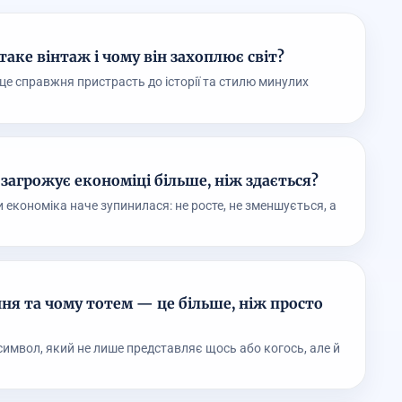
таке вінтаж і чому він захоплює світ?
, це справжня пристрасть до історії та стилю минулих
 загрожує економіці більше, ніж здається?
 економіка наче зупинилася: не росте, не зменшується, а
ння та чому тотем — це більше, ніж просто
е символ, який не лише представляє щось або когось, але й