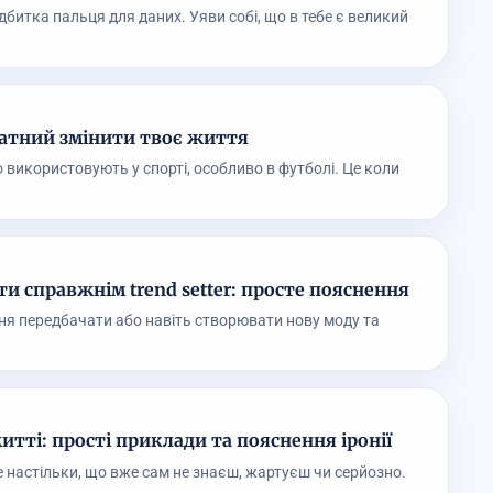
битка пальця для даних. Уяви собі, що в тебе є великий
здатний змінити твоє життя
о використовують у спорті, особливо в футболі. Це коли
ати справжнім trend setter: просте пояснення
ння передбачати або навіть створювати нову моду та
тті: прості приклади та пояснення іронії
е настільки, що вже сам не знаєш, жартуєш чи серйозно.