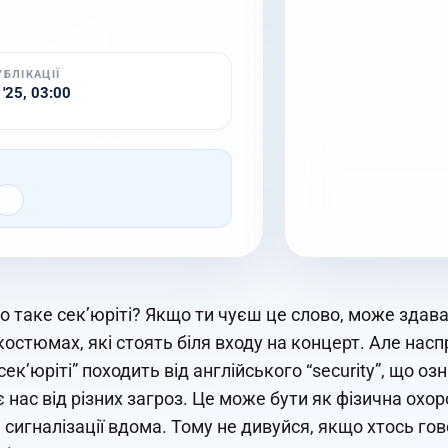
УБЛІКАЦІЇ
 '25, 03:00
о таке сек’юріті? Якщо ти чуєш це слово, може здав
костюмах, які стоять біля входу на концерт. Але наспр
сек’юріті” походить від англійського “security”, що оз
нас від різних загроз. Це може бути як фізична охорон
 сигналізації вдома. Тому не дивуйся, якщо хтось гов