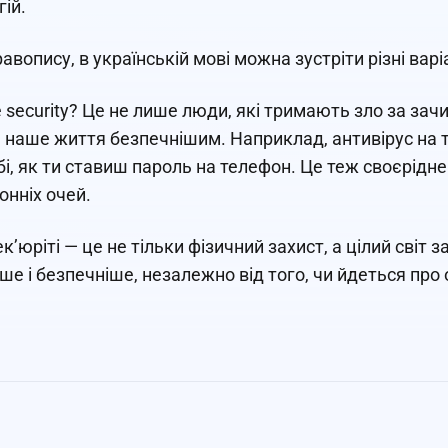
гій.
вопису, в українській мові можна зустріти різні варіан
 security? Це не лише люди, які тримають зло за зач
 наше життя безпечнішим. Наприклад, антивірус на т
бі, як ти ставиш пароль на телефон. Це теж своєрід
онніх очей.
к’юріті — це не тільки фізичний захист, а цілий світ
іше і безпечніше, незалежно від того, чи йдеться про 
.