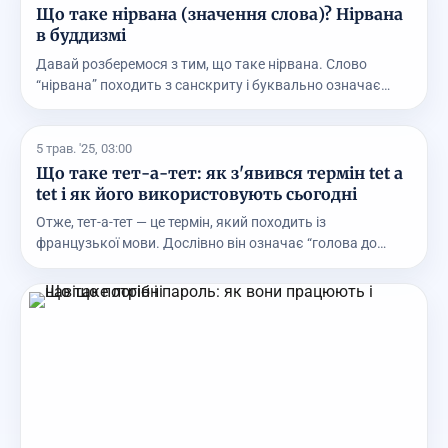
Що таке нірвана (значення слова)? Нірвана
в буддизмі
Давай розберемося з тим, що таке нірвана. Слово
“нірвана” походить з санскриту і буквально означає
“зг...
5 трав. '25, 03:00
Що таке тет-а-тет: як з'явився термін tet a
tet і як його використовують сьогодні
Отже, тет-а-тет — це термін, який походить із
французької мови. Дослівно він означає “голова до
голови...