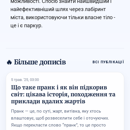
можливості. Спосіб знайти найшвидший і
найефективніший шлях через лабіринт
міста, використовуючи тільки власне тіло -
це і є паркур.
🔥 Більше дописів
ВСІ ПУБЛІКАЦІЇ
5 трав. '25, 03:00
Що таке пранк і як він підкорив
світ: цікава історія, походження та
приклади вдалих жартів
Пранк — це, по суті, жарт, витівка, яку хтось
влаштовує, щоб розвеселити себе і оточуючих.
Якщо перекласти слово “пранк”, то це просто