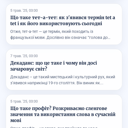
5 трав. '25, 03:00
Що таке тет-а-тет: як з'явився термін tet a
tet і як його використовують сьогодні
Отже, тет-а-тет — це термін, який походить із
французької мови. Дослівно він означає “голова до
голови...
7 трав. '25, 03:00
Декаданс: що це таке і чому він досі
зачаровує світ?
Декаданс – це такий мистецький і культурний рух, який
з’явився наприкінці 19-го століття. Він виник як...
5 трав. '25, 03:00
Що таке профіт? Розкриваємо сленгове
значення та використання слова в сучасній
мові