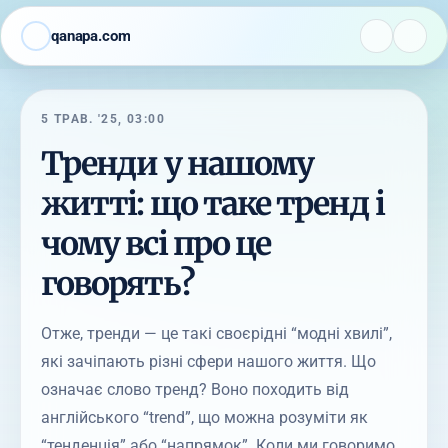
qanapa.com
5 ТРАВ. '25, 03:00
Тренди у нашому
житті: що таке тренд і
чому всі про це
говорять?
Отже, тренди — це такі своєрідні “модні хвилі”,
які зачіпають різні сфери нашого життя. Що
означає слово тренд? Воно походить від
англійського “trend”, що можна розуміти як
“тенденція” або “напрямок”. Коли ми говоримо