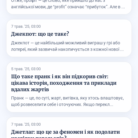
Отже, профіт — це слово, яке прийшло до нас з
англійської мови, де “profit” означає “прибуток”. Але в ...
7 трав. '25, 03:00
Джекпот: що це таке?
Джекпот — це найбільший можливий виграш у грі або
лотереї, який зазвичай накопичується з кожної нової ...
5 трав. '25, 03:00
Що таке пранк і як він підкорив світ:
цікава історія, походження та приклади
вдалих жартів
Пранк — це, по суті, жарт, витівка, яку хтось влаштовує,
щоб розвеселити себе і оточуючих. Якщо перекл...
7 трав. '25, 03:00
Джетлаг: що це за феномен і як подолати