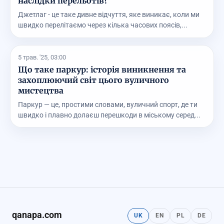
наслідки перельотів?
Джетлаг - це таке дивне відчуття, яке виникає, коли ми
швидко перелітаємо через кілька часових поясів,...
5 трав. '25, 03:00
Що таке паркур: історія виникнення та
захоплюючий світ цього вуличного
мистецтва
Паркур — це, простими словами, вуличний спорт, де ти
швидко і плавно долаєш перешкоди в міському серед...
qanapa.com
UK
EN
PL
DE