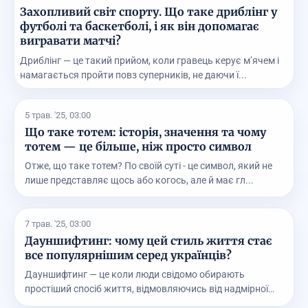
Захопливий світ спорту. Що таке дриблінг у
футболі та баскетболі, і як він допомагає
вигравати матчі?
Дриблінг — це такий прийом, коли гравець керує м’ячем і
намагається пройти повз суперників, не даючи ї...
5 трав. '25, 03:00
Що таке тотем: історія, значення та чому
тотем — це більше, ніж просто символ
Отже, що таке тотем? По своїй суті - це символ, який не
лише представляє щось або когось, але й має гл...
7 трав. '25, 03:00
Дауншифтинг: чому цей стиль життя стає
все популярнішим серед українців?
Дауншифтинг — це коли люди свідомо обирають
простіший спосіб життя, відмовляючись від надмірної
роботи...