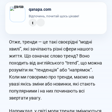
qanapa.com
Відпочинь, почитай щось цікаве!
t
Отже, тренди — це такі своєрідні “модні
хвилі”, які зачіпають різні сфери нашого
життя. Що означає слово тренд? Воно
походить від англійського “trend”, що можна
розуміти як “тенденція” або “напрямок”.
Коли ми говоримо про тренди, маємо на
увазі якісь зміни або новинки, які стають
популярними і на них починають всі
звертати увагу.
Наприклад, у світі моди тренди змінюються