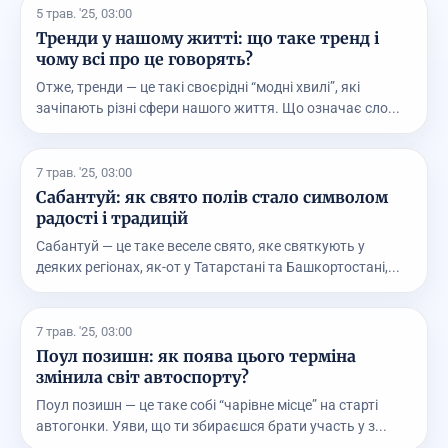
5 трав. '25, 03:00
Тренди у нашому житті: що таке тренд і
чому всі про це говорять?
Отже, тренди — це такі своєрідні “модні хвилі”, які
зачіпають різні сфери нашого життя. Що означає сло...
7 трав. '25, 03:00
Сабантуй: як свято полів стало символом
радості і традицій
Сабантуй — це таке веселе свято, яке святкують у
деяких регіонах, як-от у Татарстані та Башкортостані,...
7 трав. '25, 03:00
Поул позишн: як поява цього терміна
змінила світ автоспорту?
Поул позишн — це таке собі “чарівне місце” на старті
автогонки. Уяви, що ти збираєшся брати участь у з...