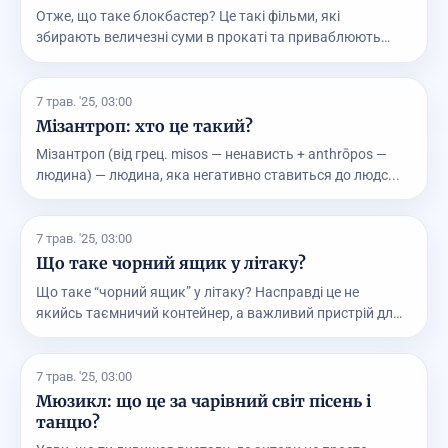
Отже, що таке блокбастер? Це такі фільми, які
збирають величезні суми в прокаті та приваблюють
велику ...
7 трав. '25, 03:00
Мізантроп: хто це такий?
Мізантроп (від грец. misos — ненависть + anthrōpos —
людина) — людина, яка негативно ставиться до людс...
7 трав. '25, 03:00
Що таке чорний ящик у літаку?
Що таке “чорний ящик” у літаку? Насправді це не
якийсь таємничий контейнер, а важливий пристрій для
за...
7 трав. '25, 03:00
Мюзикл: що це за чарівний світ пісень і
танцю?