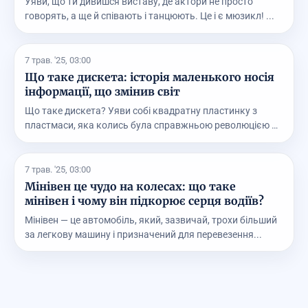
Уяви, що ти дивишся виставу, де актори не просто
говорять, а ще й співають і танцюють. Це і є мюзикл! ...
7 трав. '25, 03:00
Що таке дискета: історія маленького носія
інформації, що змінив світ
Що таке дискета? Уяви собі квадратну пластинку з
пластмаси, яка колись була справжньою революцією у
св...
7 трав. '25, 03:00
Мінівен це чудо на колесах: що таке
мінівен і чому він підкорює серця водіїв?
Мінівен — це автомобіль, який, зазвичай, трохи більший
за легкову машину і призначений для перевезення...