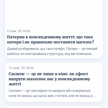
5 трав. '25, 03:00
Патерни в повсякденному житті: що таке
патерн і як правильно поставити наголос?
Давай розберемося, що таке патерн. Патерн — це певний
шаблон чи повторювана структура, яку ми помічаєм...
15 трав. '25, 03:00
Саспенс — це не лише в кіно: як ефект
напруги захоплює нас у повсякденному
житті
Саспенс — це таке відчуття напруги або очікування,
коли ти знаєш, що щось має статися, але не знаєш, к...