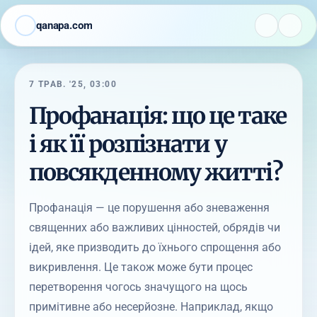
qanapa.com
7 ТРАВ. '25, 03:00
Профанація: що це таке
і як її розпізнати у
повсякденному житті?
Профанація — це порушення або зневаження
священних або важливих цінностей, обрядів чи
ідей, яке призводить до їхнього спрощення або
викривлення. Це також може бути процес
перетворення чогось значущого на щось
примітивне або несерйозне. Наприклад, якщо