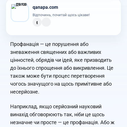
qanapa.com
Відпочинь, почитай щось цікаве!
t
Профанація — це порушення або
зневаження священних або важливих
цінностей, обрядів чи ідей, яке призводить
до їхнього спрощення або викривлення. Це
також може бути процес перетворення
чогось значущого на щось примітивне або
несерйозне.
Наприклад, якщо серйозний науковий
винахід обговорюють так, ніби це щось
незначне чи просте — це профанація. Або ж