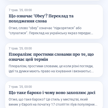
7 трав. '25, 03:00
Що означає 'Obey'? Переклад та
походження слова
Отже, слово “obey” означає “підкорятися” або
“слухатися”. Переклад на українську якраз передає
суть то...
7 трав. '25, 03:00
Плюралізм: простими словами про те, що
означає цей термін
Плюралізм, простими словами, це коли різні погляди,
ідеї та думки мають право на існування і визнаютьс...
7 трав. '25, 03:00
Що таке бароко і чому воно захоплює досі
Отже, що таке бароко? Це стиль у мистецтві, який
виник у Європі на початку 17 століття і був популярни...