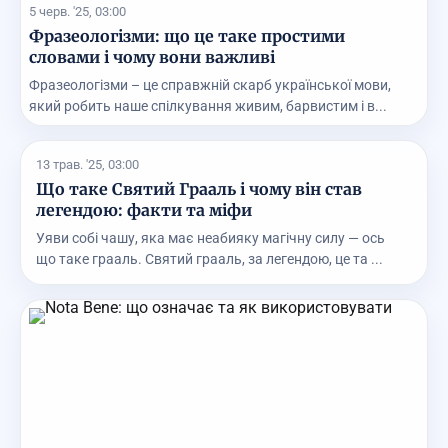
5 черв. '25, 03:00
Фразеологізми: що це таке простими
словами і чому вони важливі
Фразеологізми – це справжній скарб української мови,
який робить наше спілкування живим, барвистим і в...
13 трав. '25, 03:00
Що таке Святий Грааль і чому він став
легендою: факти та міфи
Уяви собі чашу, яка має неабияку магічну силу — ось
що таке грааль. Святий грааль, за легендою, це та ...