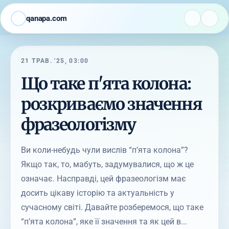
qanapa.com
21 ТРАВ. '25, 03:00
Що таке п'ята колона:
розкриваємо значення
фразеологізму
Ви коли-небудь чули вислів “п’ята колона”?
Якщо так, то, мабуть, задумувалися, що ж це
означає. Насправді, цей фразеологізм має
досить цікаву історію та актуальність у
сучасному світі. Давайте розберемося, що таке
“п’ята колона”, яке її значення та як цей в...