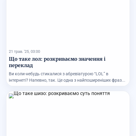
21 трав. '25, 03:00
Що таке лол: розкриваємо значення і
переклад
Ви коли-небудь стикалися з абревіатурою “LOL” в
інтернеті? Напевно, так. Це одна з найпоширеніших фраз...