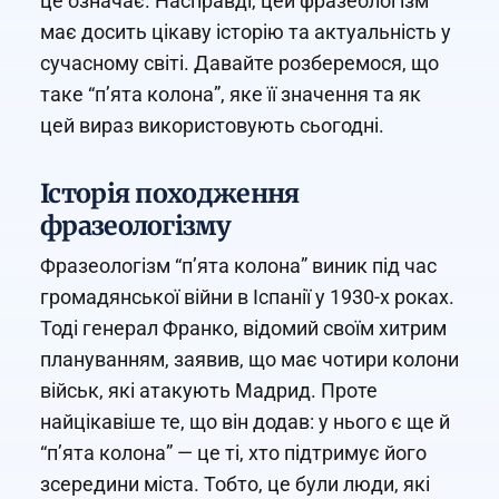
це означає. Насправді, цей фразеологізм
має досить цікаву історію та актуальність у
сучасному світі. Давайте розберемося, що
таке “п’ята колона”, яке її значення та як
цей вираз використовують сьогодні.
Історія походження
фразеологізму
Фразеологізм “п’ята колона” виник під час
громадянської війни в Іспанії у 1930-х роках.
Тоді генерал Франко, відомий своїм хитрим
плануванням, заявив, що має чотири колони
військ, які атакують Мадрид. Проте
найцікавіше те, що він додав: у нього є ще й
“п’ята колона” — це ті, хто підтримує його
зсередини міста. Тобто, це були люди, які