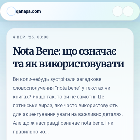
qanapa.com
4 ВЕР. '25, 03:00
Nota Bene: що означає
та як використовувати
Ви коли-небудь зустрічали загадкове
словосполучення “nota bene” у текстах чи
книгах? Якщо так, то ви не самотні. Це
латинське вираз, яке часто використовують
для акцентування уваги на важливих деталях.
Але що ж насправді означає nota bene, і як
правильно йо...