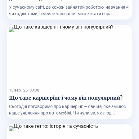
У сучасному світі, де кожен зайнятий роботою, навчанням
чи гаджетами, сімейне чаювання може стати спра...
15 вер. '25, 03:00
Що таке каршерінг і чому він популярний?
Сьогодні поговоримо про каршерінг — явище, яке змінює
наше уявлення про автомобілі. Чи чули ви, як люд...