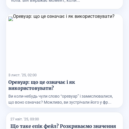
voilà. Він виражає момент, коли...
3 лист. '25, 02:00
Оревуар: що це означає і як
використовувати?
Ви коли-небудь чули слово “оревуар” і замислювалися,
що воно означає? Можливо, ви зустрічали його у фр...
27 квіт. '25, 03:00
Що таке епік фейл? Розкриваємо значення