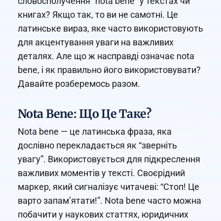
словосполучення “nota bene” у текстах чи
книгах? Якщо так, то ви не самотні. Це
латинське вираз, яке часто використовують
для акцентування уваги на важливих
деталях. Але що ж насправді означає nota
bene, і як правильно його використовувати?
Давайте розберемось разом.
Nota Bene: Що Це Таке?
Nota bene — це латинська фраза, яка
дослівно перекладається як “зверніть
увагу”. Використовується для підкреслення
важливих моментів у тексті. Своєрідний
маркер, який сигналізує читачеві: “Стоп! Це
варто запам’ятати!”. Nota bene часто можна
побачити у наукових статтях, юридичних