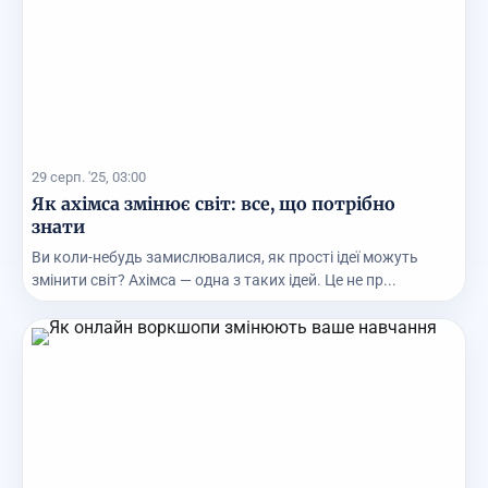
29 серп. '25, 03:00
Як ахімса змінює світ: все, що потрібно
знати
Ви коли-небудь замислювалися, як прості ідеї можуть
змінити світ? Ахімса — одна з таких ідей. Це не пр...