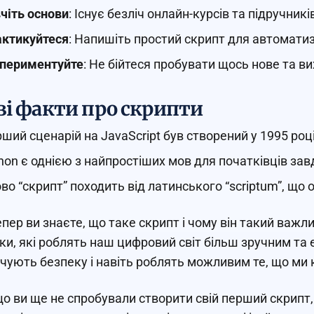
чіть основи
: Існує безліч онлайн-курсів та підручник
ктикуйтеся
: Напишіть простий скрипт для автоматиз
периментуйте
: Не бійтеся пробувати щось нове та в
ві факти про скрипти
ший сценарій на JavaScript був створений у 1995 році
hon є однією з найпростіших мов для початківців завд
во “скрипт” походить від латинського “scriptum”, що 
епер ви знаєте, що таке скрипт і чому він такий важл
ки, які роблять наш цифровий світ більш зручним т
чують безпеку і навіть роблять можливим те, що ми
о ви ще не спробували створити свій перший скрипт,