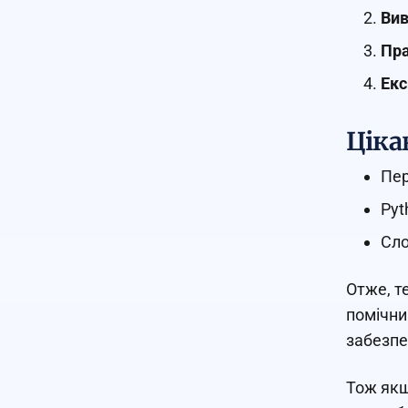
Вив
Пра
Екс
Ціка
Пер
Pyt
Сло
Отже, т
помічни
забезпе
Тож якщ