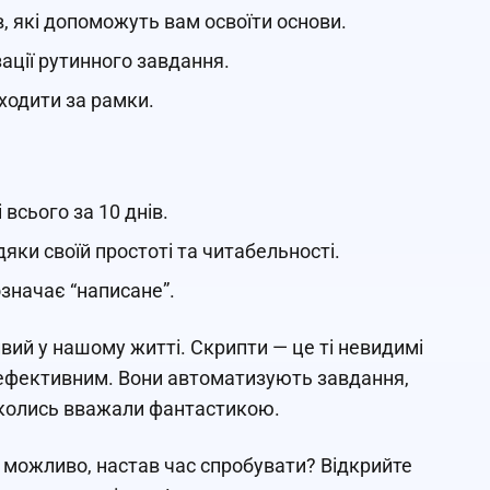
ів, які допоможуть вам освоїти основи.
ації рутинного завдання.
иходити за рамки.
 всього за 10 днів.
яки своїй простоті та читабельності.
означає “написане”.
ивий у нашому житті. Скрипти — це ті невидимі
а ефективним. Вони автоматизують завдання,
 колись вважали фантастикою.
 можливо, настав час спробувати? Відкрийте