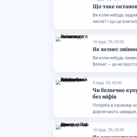
Що таке октанове
Ви коли-небудь задум
числа? І що це взагалі 
10 груд. '25, 02:00
Як велнес зміню
Ви коли-небудь зами
Велнес — це не просто 
3 груд. '25, 02:00
Чи безпечно купу
без міфів
Потреба в ігровому но
дорожчають швидше, н
10 груд. '25, 02:00