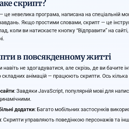
аке скрипт?
— це невелика програма, написана на спеціальній м
завдань. Якщо простими словами, скрипт — це інстру
ад, коли ви натискаєте кнопку “Відправити” на сайті
і.
пти в повсякденному житті
 навіть не здогадуватися, але скрізь, де ви бачите і
 складних анімацій — працюють скрипти. Ось кілька 
сайти
: Завдяки JavaScript, популярній мові для нап
динамічними.
ільні додатки
: Багато мобільних застосунків викор
и
: Скрипти управляють поведінкою персонажів та ін