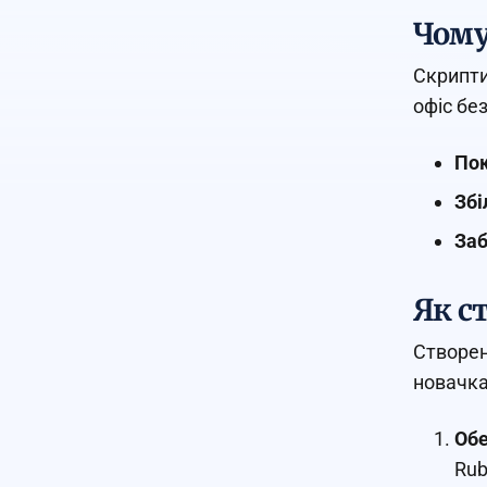
Чому
Скрипти
офіс бе
Пок
Збі
Заб
Як с
Створен
новачка
Обе
Rub