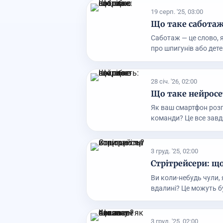
19 серп. '25, 03:00
Що таке саботаж:
Саботаж — це слово, я
про шпигунів або дете.
28 січ. '26, 02:00
Що таке нейросет
Як ваш смартфон розп
команди? Це все завд
3 груд. '25, 02:00
Стрітрейсери: що
Ви коли-небудь чули, 
вдалині? Це можуть бу
3 груд. '25, 02:00