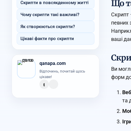
Що т
Скрипти в повсякденному житті
Скрипт 
Чому скрипти такі важливі?
певних 
Як створюються скрипти?
Наприкл
ваші дан
Цікаві факти про скрипти
Скри
qanapa.com
Ви могли
Відпочинь, почитай щось
форм до
цікаве!
t
Веб
та 
Моб
Ігр