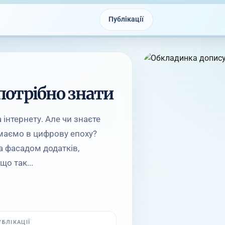
Публікації
 потрібно знати
 інтернету. Але чи знаєте
и маємо в цифрову епоху?
а фасадом додатків,
що так...
УБЛІКАЦІЇ