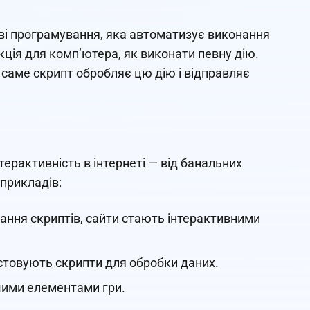
ові програмування, яка автоматизує виконання
кція для комп’ютера, як виконати певну дію.
, саме скрипт обробляє цю дію і відправляє
нтерактивність в інтернеті — від банальних
прикладів:
исання скриптів, сайти стають інтерактивними
истовують скрипти для обробки даних.
шими елементами гри.