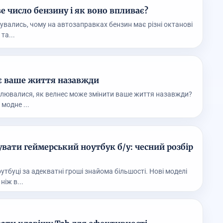
 число бензину і як воно впливає?
увались, чому на автозаправках бензин має різні октанові
та...
є ваше життя назавжди
слювалися, як велнес може змінити ваше життя назавжди?
модне ...
вати геймерський ноутбук б/у: чесний розбір
утбуці за адекватні гроші знайома більшості. Нові моделі
іж в...