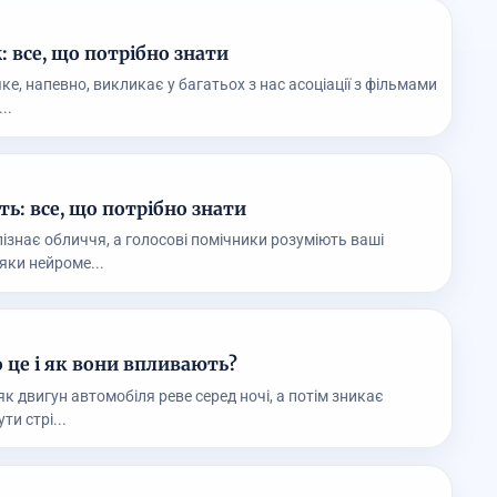
 все, що потрібно знати
ке, напевно, викликає у багатьох з нас асоціації з фільмами
..
ь: все, що потрібно знати
ізнає обличчя, а голосові помічники розуміють ваші
яки нейроме...
 це і як вони впливають?
як двигун автомобіля реве серед ночі, а потім зникає
ти стрі...