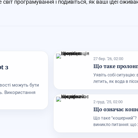
е світ програмування і подивіться, як ваші ідеї ожива
27 бер. '26, 02:00
Що таке пролонга
t з
Уявіть собі ситуацію:
летить, як вода в пісок
вості можуть бути
ь. Використання
2 груд. '25, 02:00
Що означає коше
Що таке “кошерний”? 
виникло питання: що 