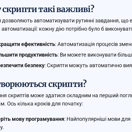
 скрипти такі важливі?
 дозволяють автоматизувати рутинні завдання, що ек
з автоматизації: кожну дію потрібно було б виконув
ращити ефективність
: Автоматизація процесів зме
льшити продуктивність
: Ви можете виконувати більш
езпечити безпеку
: Скрипти можуть автоматично вия
творюються скрипти?
ня скриптів може здатися складним на перший погляд
м. Ось кілька кроків для початку:
ріть мову програмування
: Найпопулярніші мови для 
y.