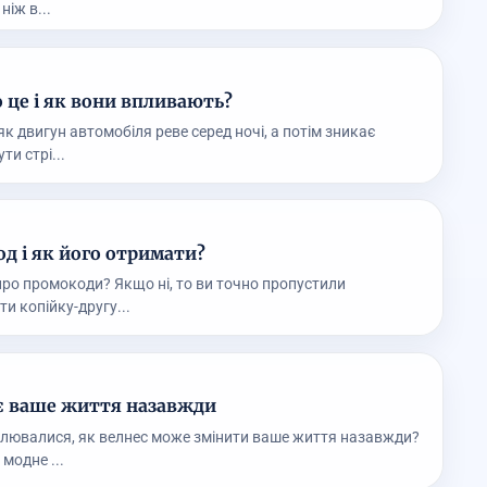
іж в...
 це і як вони впливають?
як двигун автомобіля реве серед ночі, а потім зникає
ти стрі...
д і як його отримати?
про промокоди? Якщо ні, то ви точно пропустили
и копійку-другу...
є ваше життя назавжди
слювалися, як велнес може змінити ваше життя назавжди?
модне ...