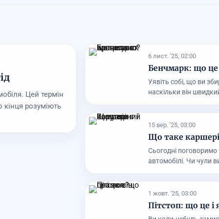
6 лист. '25, 02:00
Бенчмарк: що це
ід
Уявіть собі, що ви зб
наскільки він швидкий,
мобіля. Цей термін
о кінця розуміють
15 вер. '25, 03:00
Що таке каршері
Сьогодні поговоримо 
автомобілі. Чи чули ви
1 жовт. '25, 03:00
Пітстоп: що це і