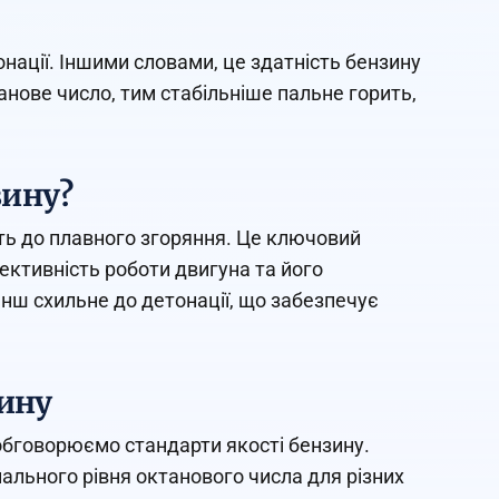
онації. Іншими словами, це здатність бензину
анове число, тим стабільніше пальне горить,
зину?
сть до плавного згоряння. Це ключовий
ективність роботи двигуна та його
енш схильне до детонації, що забезпечує
зину
обговорюємо стандарти якості бензину.
ального рівня октанового числа для різних