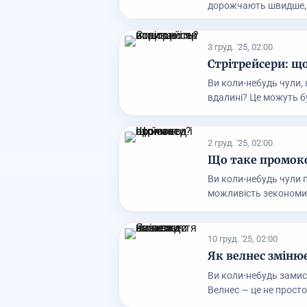
дорожчають швидше, н
3 груд. '25, 02:00
Стрітрейсери: що
Ви коли-небудь чули, 
вдалині? Це можуть бу
2 груд. '25, 02:00
Що таке промоко
Ви коли-небудь чули 
можливість зекономит
10 груд. '25, 02:00
Як велнес зміню
Ви коли-небудь зами
Велнес — це не просто 