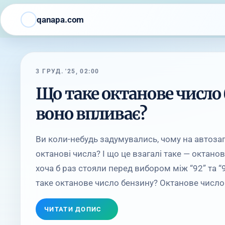
qanapa.com
3 ГРУД. '25, 02:00
Що таке октанове число 
воно впливає?
Ви коли-небудь задумувались, чому на автозап
октанові числа? І що це взагалі таке — октан
хоча б раз стояли перед вибором між “92” та “9
таке октанове число бензину? Октанове число б
ЧИТАТИ ДОПИС