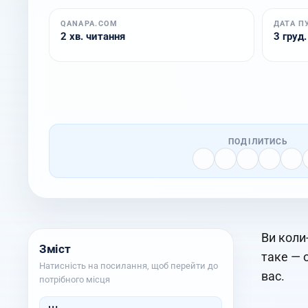
QANAPA.COM
ДАТА П
2 хв. читання
3 груд.
ПОДІЛИТИСЬ
Ви коли
Зміст
таке — 
Натисність на посилання, щоб перейти до
вас.
потрібного місця