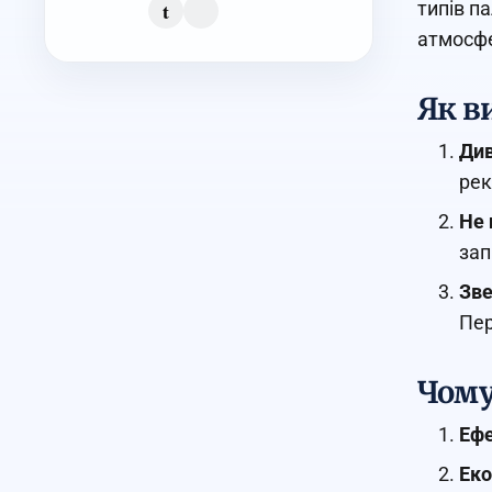
t
типів п
атмосф
Як в
Див
рек
Не 
зап
Зве
Пер
Чому
Ефе
Еко