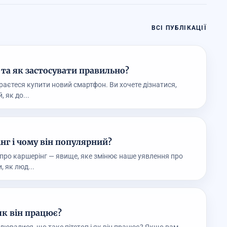
ВСІ ПУБЛІКАЦІЇ
 та як застосувати правильно?
ираєтеся купити новий смартфон. Ви хочете дізнатися,
 як до...
нг і чому він популярний?
про каршерінг — явище, яке змінює наше уявлення про
, як люд...
 як він працює?