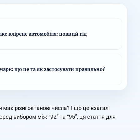
ке кліренс автомобіля: повний гід
арк: що це та як застосувати правильно?
має різні октанові числа? І що це взагалі
ред вибором між “92” та “95”, ця стаття для