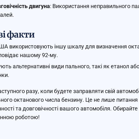
говічність двигуна
: Використання неправильного п
алей.
ві факти
ША використовують іншу шкалу для визначення октан
повідає нашому 92-му.
ують альтернативні види пального, такі як етанол або
нки.
аступного разу, коли будете заправляти свій автомоб
ного октанового числа бензину. Це не лише питання 
ності та довговічності вашого автомобіля. Обирайте
анною роботою!