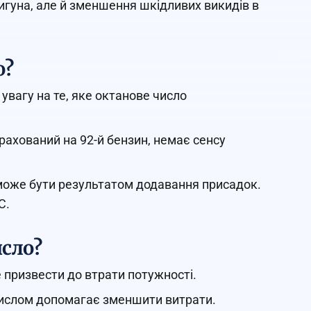
игуна, але й зменшення шкідливих викидів в
о?
 увагу на те, яке октанове число
рахований на 92-й бензин, немає сенсу
о може бути результатом додавання присадок.
С.
исло?
 призвести до втрати потужності.
числом допомагає зменшити витрати.