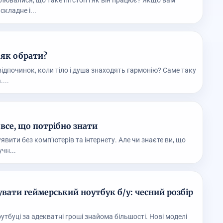
лювалися, що таке пітстоп і як він працює? Якщо вам
складне і...
і як обрати?
 відпочинок, коли тіло і душа знаходять гармонію? Саме таку
...
все, що потрібно знати
явити без комп’ютерів та інтернету. Але чи знаєте ви, що
чн...
вати геймерський ноутбук б/у: чесний розбір
утбуці за адекватні гроші знайома більшості. Нові моделі