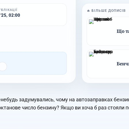
УБЛІКАЦІЇ
🔥 БІЛЬШЕ ДОПИСІВ
 '25, 02:00
Що та
Бенчм
-небудь задумувались, чому на автозаправках бензин 
октанове число бензину? Якщо ви хоча б раз стояли пе