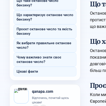
Що таке октанове число
Що т
бензину?
Октанов
Що характеризує октанове число
бензину?
протист
що важл
Проєкт октанове число та якість
бензину
Що х
Як вибрати правильне октанове
число?
Октанов
показни
Чому важливо знати своє
октанове число?
довгові
більш п
Цікаві факти
Проє
qanapa.com
Коли ми
Відпочинь, почитай щось
Європей
цікаве!