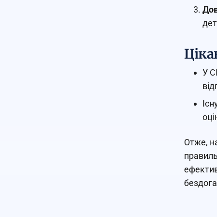
Дов
дет
Ціка
У С
від
Існ
оці
Отже, н
правиль
ефектив
бездог