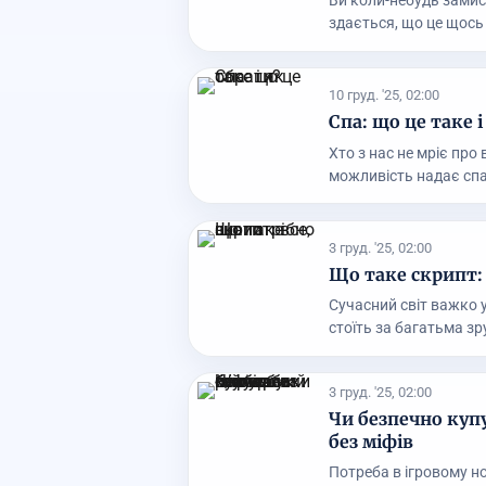
Ви коли-небудь замис
здається, що це щось 
10 груд. '25, 02:00
Спа: що це таке 
Хто з нас не мріє про
можливість надає спа.
3 груд. '25, 02:00
Що таке скрипт: 
Сучасний світ важко у
стоїть за багатьма зру
3 груд. '25, 02:00
Чи безпечно купу
без міфів
Потреба в ігровому но