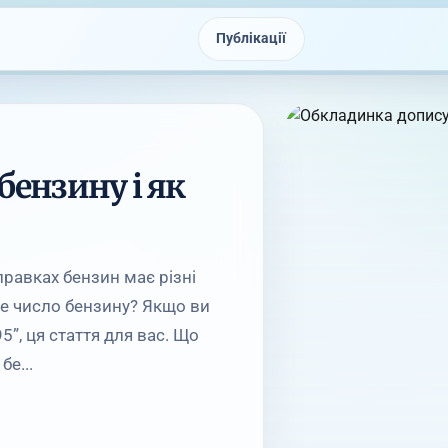
Публікації
бензину і як
равках бензин має різні
ове число бензину? Якщо ви
5”, ця стаття для вас. Що
е...