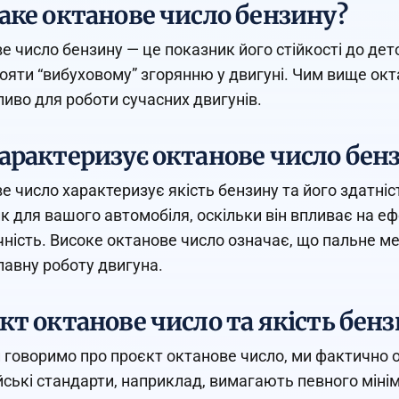
аке октанове число бензину?
е число бензину — це показник його стійкості до дет
ояти “вибуховому” згорянню у двигуні. Чим вище окт
иво для роботи сучасних двигунів.
арактеризує октанове число бен
е число характеризує якість бензину та його здатні
к для вашого автомобіля, оскільки він впливає на еф
чність. Високе октанове число означає, що пальне м
лавну роботу двигуна.
кт октанове число та якість бен
 говоримо про проєкт октанове число, ми фактично 
ські стандарти, наприклад, вимагають певного мінім