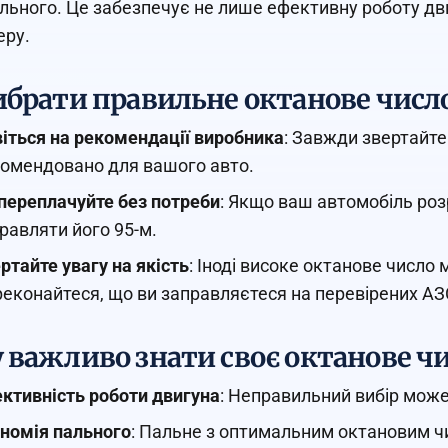
ального. Це забезпечує не лише ефективну роботу дв
еру.
ибрати правильне октанове числ
іться на рекомендації виробника
: Завжди звертайте
омендовано для вашого авто.
переплачуйте без потреби
: Якщо ваш автомобіль роз
равляти його 95-м.
ртайте увагу на якість
: Іноді високе октанове числ
еконайтеся, що ви заправляєтеся на перевірених АЗ
 важливо знати своє октанове ч
ктивність роботи двигуна
: Неправильний вибір може
номія пального
: Пальне з оптимальним октановим 