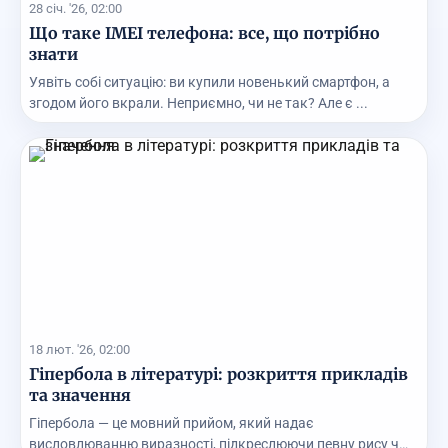
28 січ. '26, 02:00
Що таке IMEI телефона: все, що потрібно
знати
Уявіть собі ситуацію: ви купили новенький смартфон, а
згодом його вкрали. Неприємно, чи не так? Але є ...
18 лют. '26, 02:00
Гіпербола в літературі: розкриття прикладів
та значення
Гіпербола — це мовний прийом, який надає
висловлюванню виразності, підкреслюючи певну рису чи