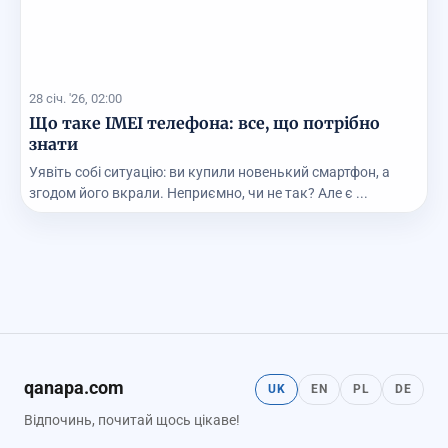
28 січ. '26, 02:00
Що таке IMEI телефона: все, що потрібно
знати
Уявіть собі ситуацію: ви купили новенький смартфон, а
згодом його вкрали. Неприємно, чи не так? Але є ...
qanapa.com
UK
EN
PL
DE
Відпочинь, почитай щось цікаве!