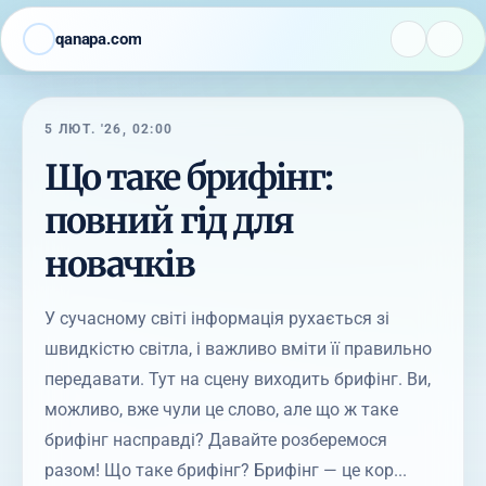
qanapa.com
5 ЛЮТ. '26, 02:00
Що таке брифінг:
повний гід для
новачків
У сучасному світі інформація рухається зі
швидкістю світла, і важливо вміти її правильно
передавати. Тут на сцену виходить брифінг. Ви,
можливо, вже чули це слово, але що ж таке
брифінг насправді? Давайте розберемося
разом! Що таке брифінг? Брифінг — це кор...