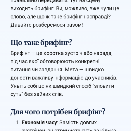
правильно передавати. Тут на сцену
виходить брифінг. Ви, можливо, вже чули це
слово, але що ж таке брифінг насправді?
Давайте розберемося разом!
Що таке брифінг?
Брифінг — це коротка зустріч або нарада,
під час якої обговорюють конкретні
питання чи завдання. Мета — швидко
донести важливу інформацію до учасників.
Уявіть собі це як швидкий спосіб “зловити
суть” без зайвих слів.
Для чого потрібен брифінг?
Економія часу
: Замість довгих
зустрічей, ви отримуєте суть за кілька