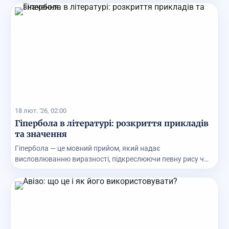
18 лют. '26, 02:00
Гіпербола в літературі: розкриття прикладів
та значення
Гіпербола — це мовний прийом, який надає
висловлюванню виразності, підкреслюючи певну рису чи
особливі...