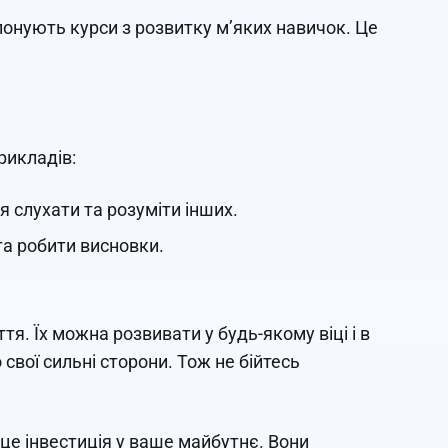
опонують курси з розвитку м’яких навичок. Це
рикладів:
ня слухати та розуміти інших.
та робити висновки.
ття. Їх можна розвивати у будь-якому віці і в
 свої сильні сторони. Тож не бійтесь
це інвестиція у ваше майбутнє. Вони