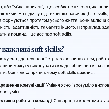
lls, або “м’які навички”, - це особистісні якості, які 
людьми. На відміну від технічних навичок (hard skills
ills формуються протягом усього життя. Вони включаю
ність, адаптивність та багато іншого. Наприклад, зд
и в команді - це все про soft skills.
важливі soft skills?
ному світі, де технології стрімко розвиваються, робо
шини можуть виконувати складні обчислення за лічен
ти. Ось кілька причин, чому soft skills важливі:
ращення комунікації
: Уміння ясно і зрозуміло висл
орозумінь.
ктивна робота в команді
: Співпраця з колегами ста