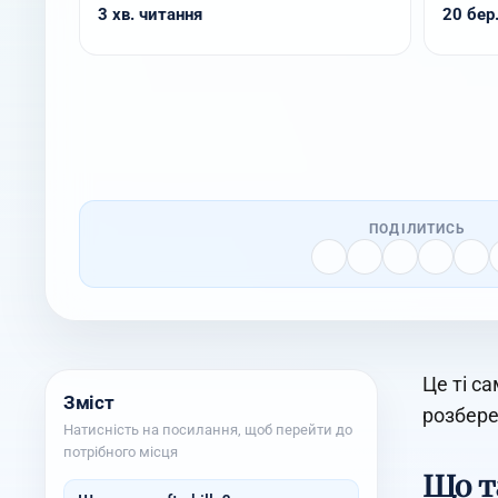
3 хв. читання
20 бер.
ПОДІЛИТИСЬ
Це ті с
Зміст
розберем
Натисність на посилання, щоб перейти до
потрібного місця
Що та