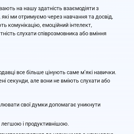
впливають на нашу здатність взаємодіяти з
), які ми отримуємо через навчання та досвід,
ть комунікацію, емоційний інтелект,
атність слухати співрозмовника або вміння
тодавці все більше цінують саме м’які навички.
і секунди, але вони не вміють слухати або
овлювати свої думки допомагає уникнути
є легшою і продуктивнішою.