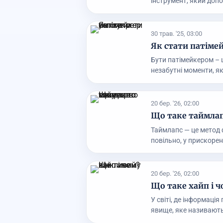
інструмент, який допо
30 трав. '25, 03:00
Як стати патімей
Бути патімейкером – 
незабутні моменти, як
20 бер. '26, 02:00
Що таке таймлап
Таймлапс — це метод 
повільно, у прискорен
20 бер. '26, 02:00
Що таке хайп і 
У світі, де інформаці
явище, яке називають 