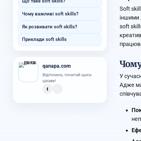
Що таке soft skills?
Soft ski
Чому важливі soft skills?
іншими 
soft sk
Як розвивати soft skills?
креатив
Приклади soft skills
працюват
Чому 
qanapa.com
Відпочинь, почитай щось
У сучас
цікаве!
Адже ма
t
співчува
Пок
неп
Ефе