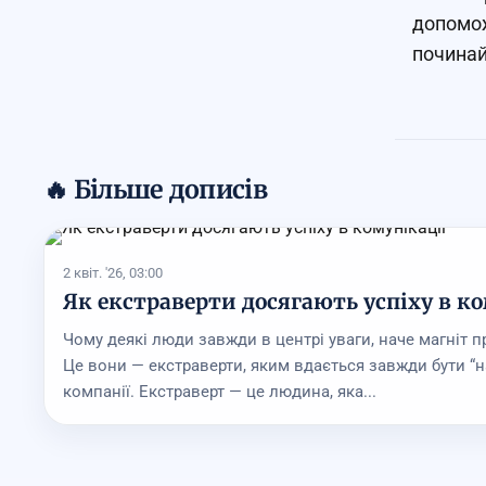
допомож
починай
🔥 Більше дописів
2 квіт. '26, 03:00
Як екстраверти досягають успіху в ко
Чому деякі люди завжди в центрі уваги, наче магніт п
Це вони — екстраверти, яким вдається завжди бути “на
компанії. Екстраверт — це людина, яка...