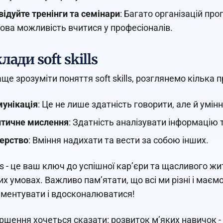
відуйте тренінги та семінари
: Багато організацій пр
ова можливість вчитися у професіоналів.
ади soft skills
ще зрозуміти поняття soft skills, розглянемо кілька п
унікація
: Це не лише здатність говорити, але й умін
тичне мислення
: Здатність аналізувати інформацію 
ерство
: Вміння надихати та вести за собою інших.
lls - це ваш ключ до успішної кар’єри та щасливого жи
х умовах. Важливо пам’ятати, що всі ми різні і маємо
ментувати і вдосконалюватися!
ршення хочеться сказати: розвиток м’яких навичок - 