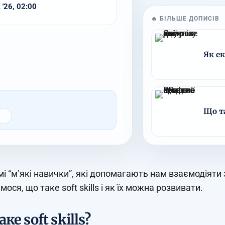
 '26, 02:00
🔥 БІЛЬШЕ ДОПИСІВ
Як ек
Що т
амі “м’які навички”, які допомагають нам взаємодіят
ося, що таке soft skills і як їх можна розвивати.
ке soft skills?