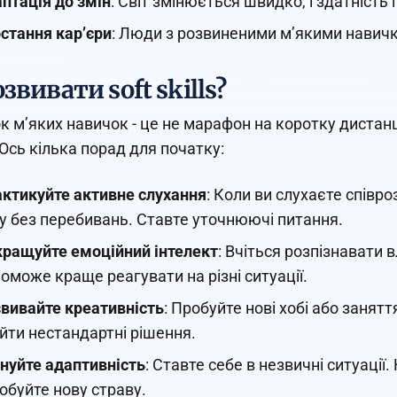
птація до змін
: Світ змінюється швидко, і здатніст
стання кар’єри
: Люди з розвиненими м’якими навич
звивати soft skills?
к м’яких навичок - це не марафон на коротку дистанц
 Ось кілька порад для початку:
ктикуйте активне слухання
: Коли ви слухаєте співр
у без перебивань. Ставте уточнюючі питання.
ращуйте емоційний інтелект
: Вчіться розпізнавати 
оможе краще реагувати на різні ситуації.
вивайте креативність
: Пробуйте нові хобі або занят
йти нестандартні рішення.
нуйте адаптивність
: Ставте себе в незвичні ситуації
обуйте нову страву.