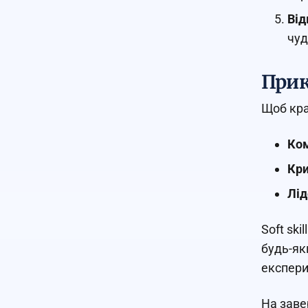
Від
чуд
Прикл
Щоб кра
Ком
Кри
Лід
Soft ski
будь-яки
експери
На заве