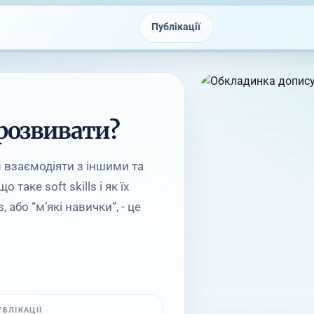
Публікації
х розвивати?
ам взаємодіяти з іншими та
аке soft skills і як їх
, або “м’які навички”, - це
УБЛІКАЦІЇ