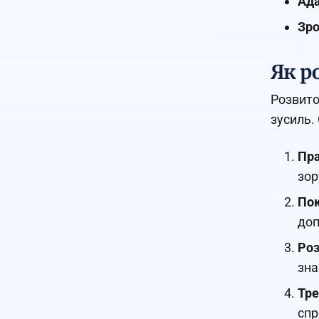
Ада
Зро
Як ро
Розвито
зусиль.
Пра
зор
Пок
доп
Роз
зна
Тре
спр