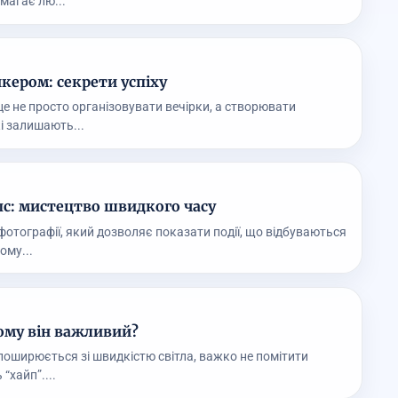
магає лю...
кером: секрети успіху
це не просто організовувати вечірки, а створювати
і залишають...
с: мистецтво швидкого часу
фотографії, який дозволяє показати події, що відбуваються
ому...
чому він важливий?
я поширюється зі швидкістю світла, важко не помітити
“хайп”....