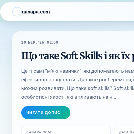
qanapa.com
20 БЕР. '26, 02:00
Що таке Soft Skills і як ї
Це ті самі “м’які навички”, які допомагають н
ефективно працювати. Давайте розберемося, що т
можна розвивати. Що таке soft skills? Soft skills
особистісні якості, які впливають на н...
ЧИТАТИ ДОПИС
QANAPA.COM
ДАТА П