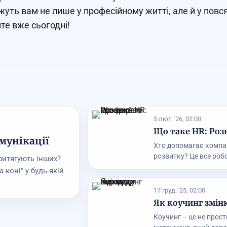
уть вам не лише у професійному житті, але й у повс
те вже сьогодні!
5 лют. '26, 02:00
Що таке HR: Роз
мунікації
Хто допомагає компан
розвитку? Це все робо
ритягують інших?
 коні” у будь-якій
17 груд. '25, 02:00
Як коучинг зміню
Коучинг – це не прост