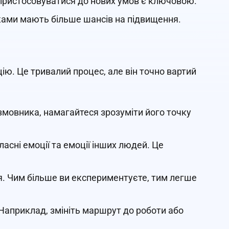
ь пристосовуватися до нових умов є ключовою.
ками мають більше шансів на підвищення.
ію. Це тривалий процес, але він точно вартий
озмовника, намагайтеся зрозуміти його точку
власні емоції та емоції інших людей. Це
тя. Чим більше ви експериментуєте, тим легше
. Наприклад, змініть маршрут до роботи або