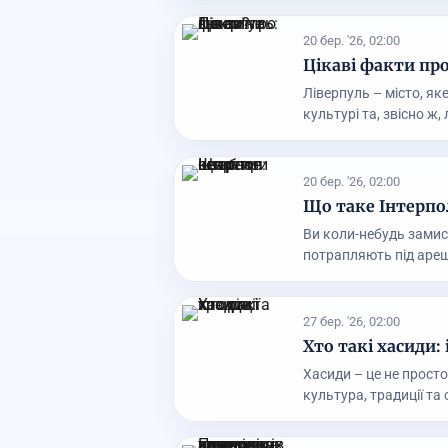
20 бер. '26, 02:00
Цікаві факти про
Ліверпуль – місто, яке
культурі та, звісно ж, л
20 бер. '26, 02:00
Що таке Інтерпо
Ви коли-небудь замисл
потрапляють під арешт
27 бер. '26, 02:00
Хто такі хасиди: 
Хасиди – це не просто
культура, традиції та с